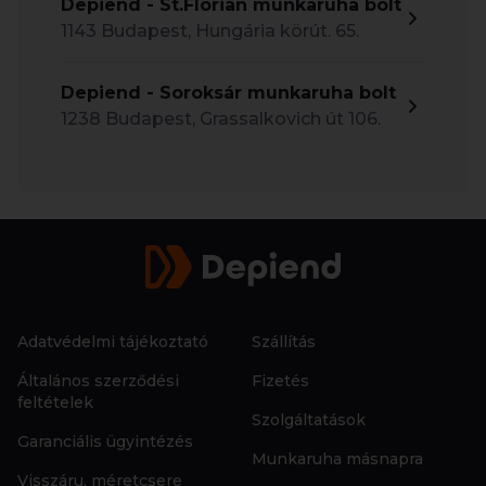
Depiend - St.Florian munkaruha bolt
1143 Budapest, Hungária körút. 65.
Depiend - Soroksár munkaruha bolt
1238 Budapest, Grassalkovich út 106.
Adatvédelmi tájékoztató
Szállítás
Általános szerződési
Fizetés
feltételek
Szolgáltatások
Garanciális ügyintézés
Munkaruha másnapra
Visszáru, méretcsere