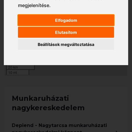
megjelenítése
.
Hétfő - Csütörtök
8:00 - 17:00
Péntek
8:00 - 14:00
Elfogadom
Szombat - Vasárnap
Zárva
Elutasítom
+
Beállítások megváltoztatása
−
20 km
10 mi
Munkaruházati
nagykereskedelem
Depiend - Nagytarcsa munkaruházati