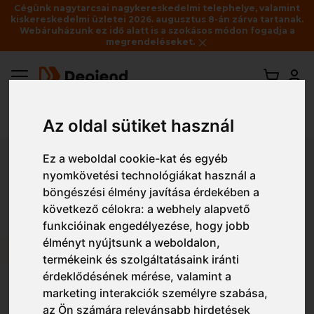
Cégünk nagytarcsai nagykereskedelmi telephelye, valamint
kiskereskedelmi üzletei 2026. augusztus 8-án zárva tartanak.
Webáruházunk ez idő alatt is a szokásos módon fogadja a
megrendeléseket.
Az oldal sütiket használ
Vissza
Ez a weboldal cookie-kat és egyéb
Depiend - St.Florian
nyomkövetési technológiákat használ a
munkaruha bolt
böngészési élmény javítása érdekében a
következő célokra:
a webhely alapvető
(Budapest XIV. kerület)
funkcióinak engedélyezése
,
hogy jobb
élményt nyújtsunk a weboldalon
,
termékeink és szolgáltatásaink iránti
1143 Budapest, Hungária körút. 65.
érdeklődésének mérése, valamint a
Telefon:
+36 20 237 8116
marketing interakciók személyre szabása
,
Nyitvatartás
az Ön számára relevánsabb hirdetések