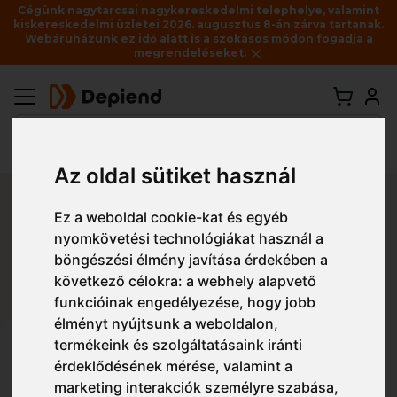
Cégünk nagytarcsai nagykereskedelmi telephelye, valamint
kiskereskedelmi üzletei 2026. augusztus 8-án zárva tartanak.
Webáruházunk ez idő alatt is a szokásos módon fogadja a
megrendeléseket.
Vissza
Az oldal sütiket használ
Szállítás
Ez a weboldal cookie-kat és egyéb
nyomkövetési technológiákat használ a
A szállítási információk és a termékadatlapokon
böngészési élmény javítása érdekében a
található készletadatok csak tájékoztató
következő célokra:
a webhely alapvető
jellegűek, és azokat befolyásolhatja a rendelési
funkcióinak engedélyezése
,
hogy jobb
sorrend is.
élményt nyújtsunk a weboldalon
,
Webáruházunkból megrendelt termékekhez
termékeink és szolgáltatásaink iránti
többféleképpen is hozzájuthatsz:
érdeklődésének mérése, valamint a
házhozszállítással (futárszolgálattal),
marketing interakciók személyre szabása
,