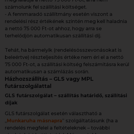
számolunk fel szállítási költséget.
- A fennmaradó szállítmány esetén viszont a
rendelési rész értékének szintén meg kell haladnia
a nettó 75 000 Ft-ot ahhoz, hogy arra se
terhelődjön automatikusan szállítási díj.
Tehát, ha bármelyik (rendelésösszevonásokat is
beleértve) részteljesítés értéke nem éri el a nettó
75 000 Ft-ot, a szállítási költség felszámításra kerül
automatikusan a számlázás során.
Házhozszállítás – GLS vagy MPL
futárszolgálattal
GLS futárszolgálat – szállítás határidő, szállítási
díjak
GLS futárszolgálat esetén választható a
„
Munkaruha másnapra
” szolgáltatásunk (ha a
rendelés megfelel a feltételeknek – további