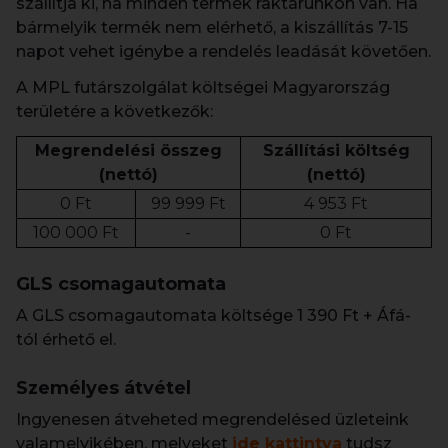
szállítja ki, ha minden termék raktárunkon van. Ha
bármelyik termék nem elérhető, a kiszállítás 7-15
napot vehet igénybe a rendelés leadását követően.
A MPL futárszolgálat költségei Magyarország
területére a következők:
Megrendelési összeg
Szállítási költség
(nettó)
(nettó)
0 Ft
99 999 Ft
4 953 Ft
100 000 Ft
-
0 Ft
GLS csomagautomata
A GLS csomagautomata költsége 1 390 Ft + Áfá-
tól érhető el.
Személyes átvétel
Ingyenesen átveheted megrendelésed üzleteink
valamelyikében, melyeket
ide kattintva
tudsz