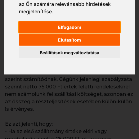
csomagautomatával és személyes átvétellel.
az Ön számára relevánsabb hirdetések
megjelenítése
.
Viszonteladóink számára Drop Ship és Anonim
Drop Ship szolgáltatásokat is kínálunk. Utóbbiról
részletesebb információt a
Munkaruházati
Elfogadom
Szolgáltatások
linkre kattintva találsz.
Elutasítom
A részteljesítéshez kapcsolódó szállítási
Beállítások megváltoztatása
költség alkalmazása
Amennyiben a rendelés részteljesítési igénnyel
kerül rögzítésre, a szállítási díjak az alábbiak
szerint számítódnak. Cégünk jelenlegi szabályzata
szerint nettó 75 000 Ft érték feletti rendeléseknél
nem számolunk fel szállítási költséget, azonban ez
az összeg a részteljesítések esetében külön-külön
is érvényes.
Ez azt jelenti, hogy:
- Ha az első szállítmány értéke eléri vagy
meghaladja a nettó 75 000 Ft-ot, arra nem