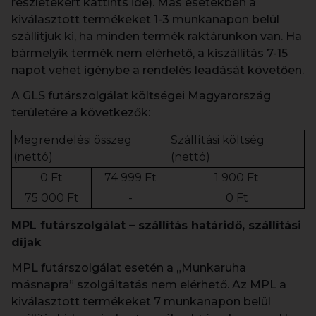
részletekért kattints ide). Más esetekben a
kiválasztott termékeket 1-3 munkanapon belül
szállítjuk ki, ha minden termék raktárunkon van. Ha
bármelyik termék nem elérhető, a kiszállítás 7-15
napot vehet igénybe a rendelés leadását követően.
A GLS futárszolgálat költségei Magyarország
területére a következők:
Megrendelési összeg
Szállítási költség
(nettó)
(nettó)
0 Ft
74 999 Ft
1 900 Ft
75 000 Ft
-
0 Ft
MPL futárszolgálat – szállítás határidő, szállítási
díjak
MPL futárszolgálat esetén a „Munkaruha
másnapra” szolgáltatás nem elérhető. Az MPL a
kiválasztott termékeket 7 munkanapon belül