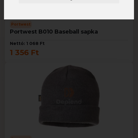
Portwest
Portwest B010 Baseball sapka
Nettó: 1 068 Ft
1 356 Ft