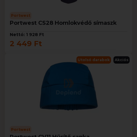
Portwest
Portwest CS28 Homlokvédő símaszk
Nettó: 1 928 Ft
2 449 Ft
Utolsó darabok
Akciós
Portwest