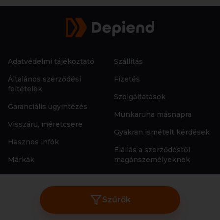
Adatvédelmi tájékoztató
Szállítás
Általános szerződési
Fizetés
feltételek
Szolgáltatások
Garanciális ügyintézés
Munkaruha másnapra
Visszáru, méretcsere
Gyakran ismételt kérdések
Hasznos infók
Elállás a szerződéstől
Márkák
magánszemélyeknek
Rólunk
Kapcsolat
Állás
Szűrők
COPYRIGHT © 2026 | D-U-N-S® SZÁM: 86-063-9939