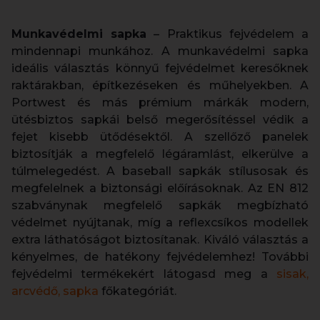
Munkavédelmi sapka
– Praktikus fejvédelem a
mindennapi munkához. A munkavédelmi sapka
ideális választás könnyű fejvédelmet keresőknek
raktárakban, építkezéseken és műhelyekben. A
Portwest és más prémium márkák modern,
ütésbiztos sapkái belső megerősítéssel védik a
fejet kisebb ütődésektől. A szellőző panelek
biztosítják a megfelelő légáramlást, elkerülve a
túlmelegedést. A baseball sapkák stílusosak és
megfelelnek a biztonsági előírásoknak. Az EN 812
szabványnak megfelelő sapkák megbízható
védelmet nyújtanak, míg a reflexcsíkos modellek
extra láthatóságot biztosítanak. Kiváló választás a
kényelmes, de hatékony fejvédelemhez! További
fejvédelmi termékekért látogasd meg a
sisak,
arcvédő, sapka
főkategóriát.