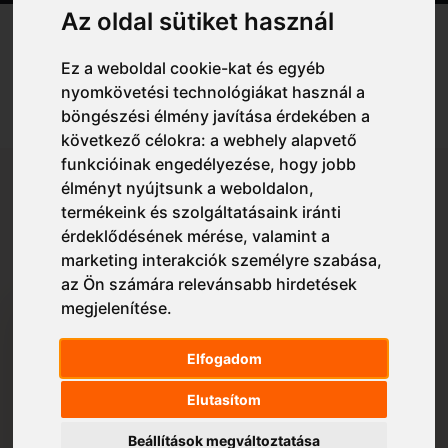
Az oldal sütiket használ
Széleskörű
sapkaválasztékunk
tartalmazza a
baseballsapkáktól, a téli kötött sapkákon át, a
Ez a weboldal cookie-kat és egyéb
beütődés ellen védő sapkákkal bezárólag,
nyomkövetési technológiákat használ a
minden iparág igényének megfelelő kínálatot.
böngészési élmény javítása érdekében a
következő célokra:
a webhely alapvető
funkcióinak engedélyezése
,
hogy jobb
Összesen:
105
találat
élményt nyújtsunk a weboldalon
,
termékeink és szolgáltatásaink iránti
Ajánlásunk szerint
érdeklődésének mérése, valamint a
marketing interakciók személyre szabása
,
az Ön számára relevánsabb hirdetések
megjelenítése
.
Elfogadom
Elutasítom
Beállítások megváltoztatása