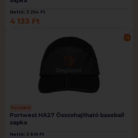
sapka
Nettó: 3 254 Ft
4 133 Ft
Új
Portwest
Portwest HA27 Összehajtható baseball
sapka
Nettó: 3 619 Ft