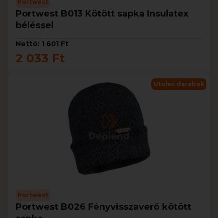
Portwest
Portwest B013 Kötött sapka Insulatex
béléssel
Nettó: 1 601 Ft
2 033 Ft
Utolsó darabok
Portwest
Portwest B026 Fényvisszaverő kötött