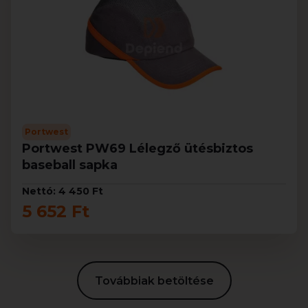
Portwest
Portwest PW69 Lélegző ütésbiztos
baseball sapka
Nettó: 4 450 Ft
5 652 Ft
Továbbiak betöltése