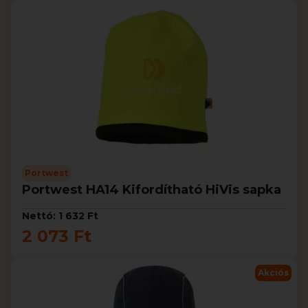
Portwest
Portwest HA14 Kifordítható HiVis sapka
Nettó: 1 632 Ft
2 073 Ft
Akciós