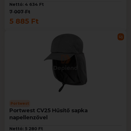
Nettó: 4 634 Ft
7 007 Ft
5 885 Ft
Új
Portwest
Portwest CV25 Hűsítő sapka
napellenzővel
Nettó: 5 280 Ft