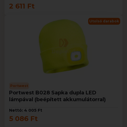
2 611 Ft
Utolsó darabok
Portwest
Portwest B028 Sapka dupla LED
lámpával (beépített akkumulátorral)
Nettó: 4 005 Ft
5 086 Ft