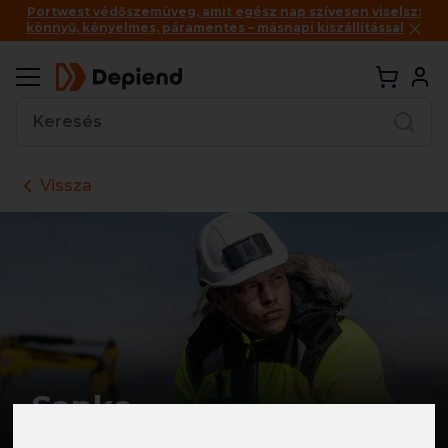
Portwest védőszemüveg, amit egész nap szívesen viselsz:
könnyű, kényelmes, páramentes – másnapi kiszállítással
Vissza
Sapka