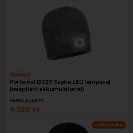
Portwest
Portwest B029 Sapka LED lámpával
(beépített akkumulátorral)
Nettó: 3 559 Ft
4 520 Ft
Utolsó darabok