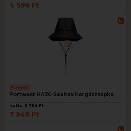
4 596 Ft
Új
Portwest
Portwest HA30 Sealtex horgászsapka
Nettó: 5 784 Ft
7 346 Ft
Új