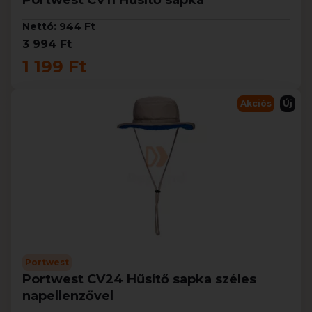
Portwest CV11 Hűsítő sapka
Nettó: 944 Ft
3 994 Ft
1 199 Ft
Akciós
Új
Portwest
Portwest CV24 Hűsítő sapka széles
napellenzővel