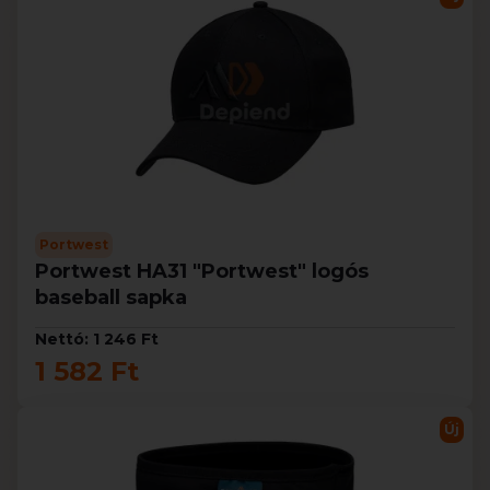
Portwest
Portwest HA31 "Portwest" logós
baseball sapka
Nettó: 1 246 Ft
1 582 Ft
Új