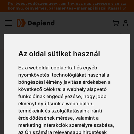
Portwest védőszemüveg, amit egész nap szívesen viselsz:
könnyű, kényelmes, páramentes – másnapi kiszállítással
Az oldal sütiket használ
Vissza
Ez a weboldal cookie-kat és egyéb
Depiend - Csömöri út
nyomkövetési technológiákat használ a
munkaruha bolt
böngészési élmény javítása érdekében a
következő célokra:
a webhely alapvető
(Budapest XVI. kerület)
funkcióinak engedélyezése
,
hogy jobb
élményt nyújtsunk a weboldalon
,
termékeink és szolgáltatásaink iránti
1162 Budapest, Csömöri út 217.
érdeklődésének mérése, valamint a
Telefon:
+36 1 405 0570
marketing interakciók személyre szabása
,
Nyitvatartás
az Ön számára relevánsabb hirdetések