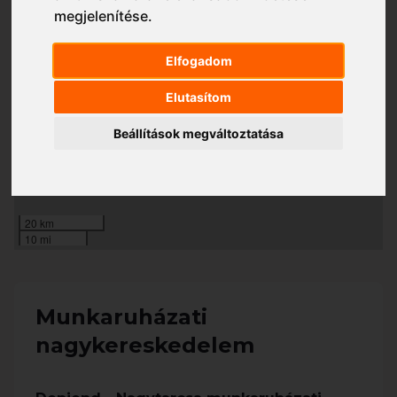
megjelenítése
.
Hétfő - Szerda
8:00 - 17:00
Csütörtök
8:00 - 16:00
Elfogadom
Péntek
8:00 - 15:00
Szombat - Vasárnap
Zárva
Elutasítom
Beállítások megváltoztatása
+
−
20 km
10 mi
Munkaruházati
nagykereskedelem