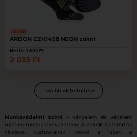
ARDON
ARDON CZH1498 NEON zokni
Nettó: 1 602 Ft
2 035 Ft
Továbbiak betöltése
Munkavédelmi zokni
– kényelem és védelem
minden munkakörnyezetben. A zoknik komfortos
viseletet biztosítanak, védve a lábat a