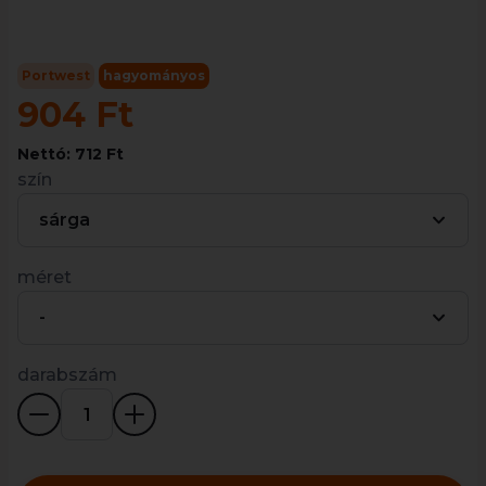
Portwest
hagyományos
904 Ft
Nettó: 712 Ft
szín
sárga
méret
-
darabszám