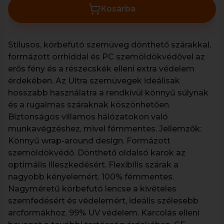
Kosárba
Stílusos, körbefutó szemüveg dönthető szárakkal,
formázott orrhíddal és PC szemöldökvédővel az
erős fény és a részecskék elleni extra védelem
érdekében. Az Ultra szemüvegek ideálisak
hosszabb használatra a rendkívül könnyű súlynak
és a rugalmas száraknak köszönhetően.
Biztonságos villamos hálózatokon való
munkavégzéshez, mivel fémmentes. Jellemzők:
Könnyű wrap-around design. Formázott
szemöldökvédő. Dönthető oldalsó karok az
optimális illeszkedésért. Flexibilis szárak a
nagyobb kényelemért. 100% fémmentes.
Nagyméretű körbefutó lencse a kivételes
szemfedésért és védelemért, ideális szélesebb
arcformákhoz. 99% UV védelem. Karcolás elleni