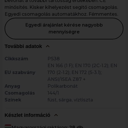
bevonat a további tartósság érdekében. CE
minősítés. Kisker kihelyezést segítő csomagolás.
Egyedi csomagolás automatákhoz. Fémmentes.
Egyedi árajánlat kérése nagyobb
mennyiségre
További adatok
Cikkszám
PS38
EN 166 (1 F); EN 170 (2C-1.2); EN
EU szabvány
170 (2-1.2); EN 172 (5-3.1);
ANSI/ISEA Z87 +
Anyag
Polikarbonát
Csomagolás
144/1
Színek
füst, sárga, víztiszta
Készlet információ
Magyarországi raktáron:
28 db