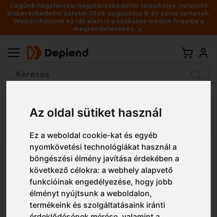
Cégünk nagytarcsai nagykereskedelmi telephelye, valamint
kiskereskedelmi üzletei 2026. augusztus 8-án zárva tartanak.
Webáruházunk ez idő alatt is a szokásos módon fogadja a
megrendeléseket.
Vissza
Az oldal sütiket használ
Részletes nézet
Egyszerű nézet
Ez a weboldal cookie-kat és egyéb
nyomkövetési technológiákat használ a
PS38 Portwest Ultra
böngészési élmény javítása érdekében a
védőszemüveg
következő célokra:
a webhely alapvető
funkcióinak engedélyezése
,
hogy jobb
élményt nyújtsunk a weboldalon
,
termékeink és szolgáltatásaink iránti
érdeklődésének mérése, valamint a