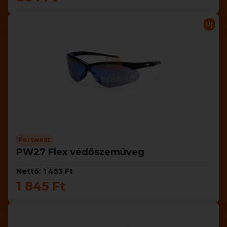
Új
Portwest
PW27 Flex védőszemüveg
Nettó: 1 453 Ft
1 845 Ft