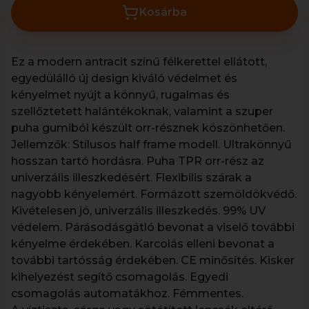
Kosárba
Ez a modern antracit színű félkerettel ellátott,
egyedülálló új design kiváló védelmet és
kényelmet nyújt a könnyű, rugalmas és
szellőztetett halántékoknak, valamint a szuper
puha gumiból készült orr-résznek köszönhetően.
Jellemzők: Stílusos half frame modell. Ultrakönnyű
hosszan tartó hordásra. Puha TPR orr-rész az
univerzális illeszkedésért. Flexibilis szárak a
nagyobb kényelemért. Formázott szemöldökvédő.
Kivételesen jó, univerzális illeszkedés. 99% UV
védelem. Párásodásgátló bevonat a viselő további
kényelme érdekében. Karcolás elleni bevonat a
további tartósság érdekében. CE minősítés. Kisker
kihelyezést segítő csomagolás. Egyedi
csomagolás automatákhoz. Fémmentes.