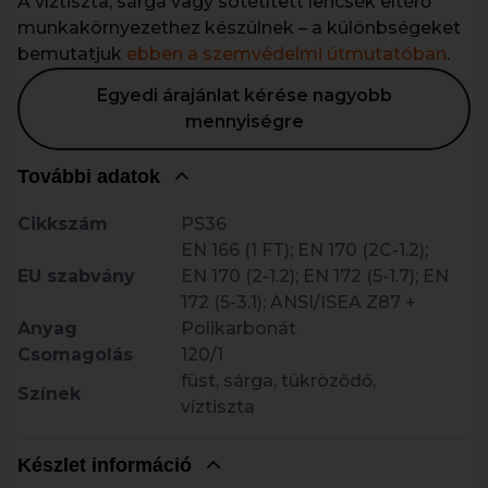
A víztiszta, sárga vagy sötétített lencsék eltérő
munkakörnyezethez készülnek – a különbségeket
bemutatjuk
ebben a szemvédelmi útmutatóban
.
Egyedi árajánlat kérése nagyobb
mennyiségre
További adatok
Cikkszám
PS36
EN 166 (1 FT); EN 170 (2C-1.2);
EU szabvány
EN 170 (2-1.2); EN 172 (5-1.7); EN
172 (5-3.1); ANSI/ISEA Z87 +
Anyag
Polikarbonát
Csomagolás
120/1
füst, sárga, tükröződő,
Színek
víztiszta
Készlet információ