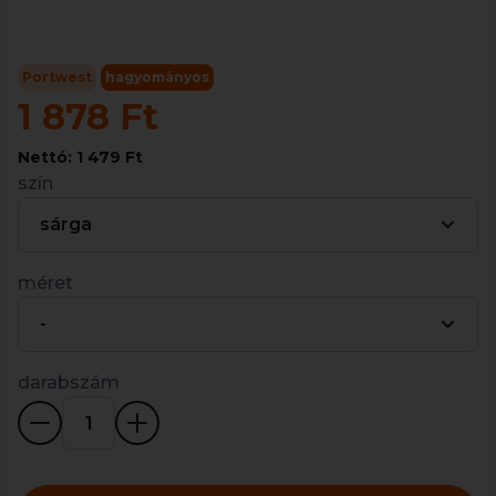
Portwest
hagyományos
1 878 Ft
Nettó: 1 479 Ft
szín
sárga
méret
-
darabszám