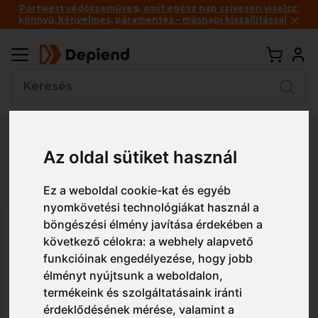
Portwest védőszemüveg, amit egész nap szívesen viselsz:
könnyű, kényelmes, páramentes – másnapi kiszállítással
Vissza
Az oldal sütiket használ
Részletes nézet
Egyszerű nézet
Ez a weboldal cookie-kat és egyéb
nyomkövetési technológiákat használ a
PS36 Portwest Anthracite
böngészési élmény javítása érdekében a
következő célokra:
a webhely alapvető
védőszemüveg
funkcióinak engedélyezése
,
hogy jobb
élményt nyújtsunk a weboldalon
,
termékeink és szolgáltatásaink iránti
érdeklődésének mérése, valamint a