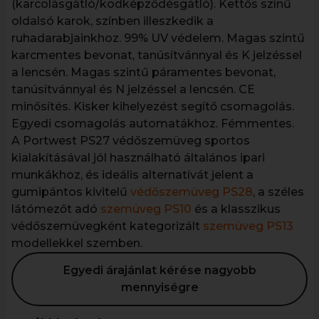
(karcolásgátló/ködképződésgátló). Kettős színű
oldalsó karok, színben illeszkedik a
ruhadarabjainkhoz. 99% UV védelem. Magas szintű
karcmentes bevonat, tanúsítvánnyal és K jelzéssel
a lencsén. Magas szintű páramentes bevonat,
tanúsítvánnyal és N jelzéssel a lencsén. CE
minősítés. Kisker kihelyezést segítő csomagolás.
Egyedi csomagolás automatákhoz. Fémmentes.
A Portwest PS27 védőszemüveg sportos
kialakításával jól használható általános ipari
munkákhoz, és ideális alternatívát jelent a
gumipántos kivitelű
védőszemüveg PS28
, a széles
látómezőt adó
szemüveg PS10
és a klasszikus
védőszemüvegként kategorizált
szemüveg PS13
modellekkel szemben.
Egyedi árajánlat kérése nagyobb
mennyiségre