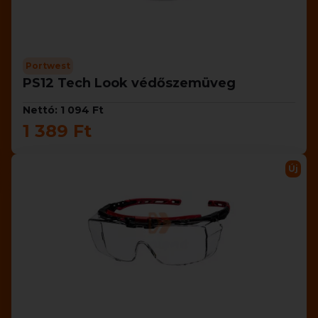
Portwest
PS12 Tech Look védőszemüveg
Nettó: 1 094 Ft
1 389 Ft
Új