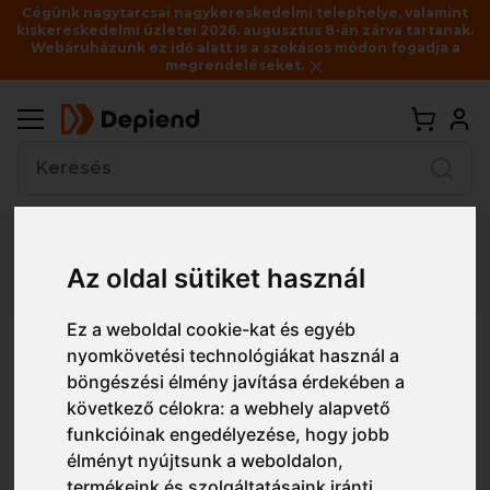
Cégünk nagytarcsai nagykereskedelmi telephelye, valamint
kiskereskedelmi üzletei 2026. augusztus 8-án zárva tartanak.
Webáruházunk ez idő alatt is a szokásos módon fogadja a
megrendeléseket.
Vissza
Részletes nézet
Egyszerű nézet
Az oldal sütiket használ
Ez a weboldal cookie-kat és egyéb
PS27 Portwest Tech Look Lite
nyomkövetési technológiákat használ a
KN védőszemüveg
böngészési élmény javítása érdekében a
következő célokra:
a webhely alapvető
funkcióinak engedélyezése
,
hogy jobb
élményt nyújtsunk a weboldalon
,
termékeink és szolgáltatásaink iránti