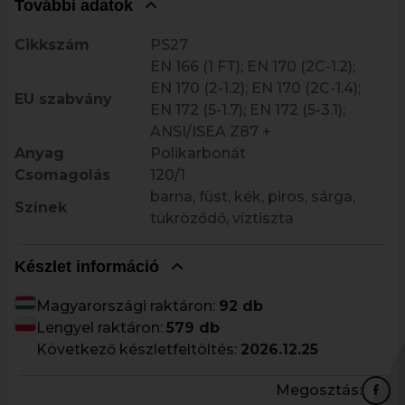
További adatok
Cikkszám
PS27
EN 166 (1 FT); EN 170 (2C-1.2);
EN 170 (2-1.2); EN 170 (2C-1.4);
EU szabvány
EN 172 (5-1.7); EN 172 (5-3.1);
ANSI/ISEA Z87 +
Anyag
Polikarbonát
Csomagolás
120/1
barna, füst, kék, piros, sárga,
Színek
tükröződő, víztiszta
Készlet információ
Magyarországi raktáron:
92 db
Lengyel raktáron:
579 db
Következő készletfeltöltés:
2026.12.25
Megosztás: