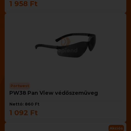
1 958 Ft
Portwest
PW38 Pan View védőszemüveg
Nettó: 860 Ft
1 092 Ft
Akciós