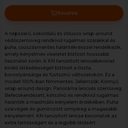
Kosárba
A népszerű, sokoldalú és stílusos wrap-around
védőszemüveg rendkívül rugalmas szárakkal és
puha, csúszásmentes halántékrésszel rendelkezik,
amely kényelmes viseletet biztosít hosszabb
használat során. A KN tanúsított lencsebevonat
kiváló látásélességet biztosít a tiszta,
borostyánsárga és füstszínű változatokon. Ez a
modell 100%-ban fémmentes. Jellemzők: Könnyű
wrap-around design. Panoráma lencsés szemüveg.
Befecskendezett, kétszínű és rendkívül rugalmas
halánték a maximális kényelem érdekében. Puha
szárvégek és gumírozott orrnyereg a magasabb
kényelemért. KN tanúsított lencse bevonatok az
extra tartósságért és a legjobb látásért