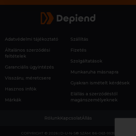
Adatvédelmi tájékoztató
Szállítás
Általános szerződési
Fizetés
feltételek
Szolgáltatások
Garanciális ügyintézés
Munkaruha másnapra
Visszáru, méretcsere
Gyakran ismételt kérdések
Hasznos infók
Elállás a szerződéstől
Márkák
magánszemélyeknek
Rólunk
Kapcsolat
Állás
COPYRIGHT © 2026 | D-U-N-S® SZÁM: 86-063-9939