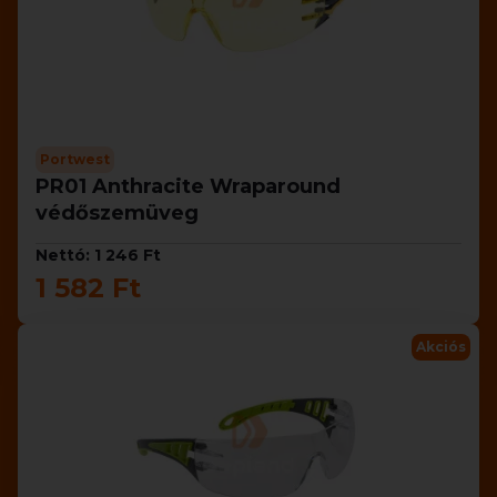
Portwest
PR01 Anthracite Wraparound
védőszemüveg
Nettó: 1 246 Ft
1 582 Ft
Akciós