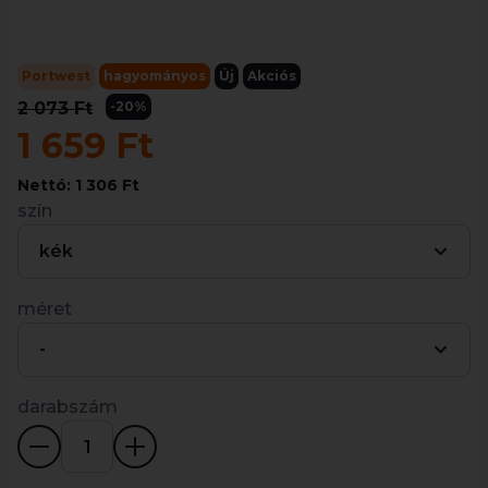
Portwest
hagyományos
Új
Akciós
2 073 Ft
-20%
1 659 Ft
Nettó: 1 306 Ft
szín
kék
méret
-
darabszám