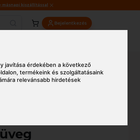
másnapi kiszállítással
Bejelentkezés
Viszonteladóknak
Üzleteink
Blog
y javítása érdekében a következő
ldalon
,
termékeink és szolgáltatásaink
ámára relevánsabb hirdetések
Egyszerű nézet
twest Pan View
üveg