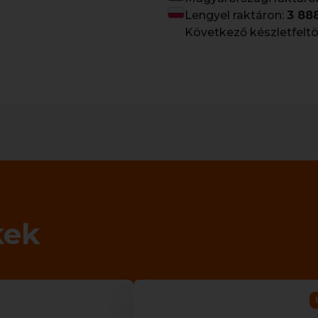
Lengyel raktáron:
3 88
Következő készletfeltö
kek