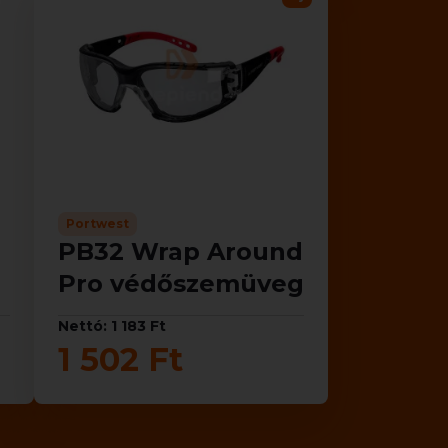
Portwest
PB32 Wrap Around
Pro védőszemüveg
Nettó: 1 183 Ft
1 502 Ft