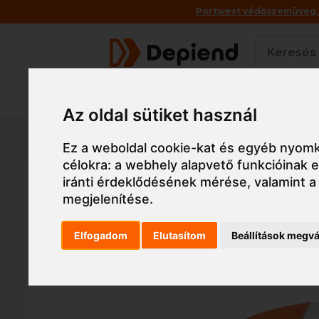
Portwest védőszemüveg, a
Termékek
Az oldal sütiket használ
Főoldal
Munkaruha
Védőszemüveg
Hagyo
Ez a weboldal cookie-kat és egyéb nyomk
célokra:
a webhely alapvető funkcióinak
iránti érdeklődésének mérése, valamint a
megjelenítése
.
Elfogadom
Elutasítom
Beállítások megvá