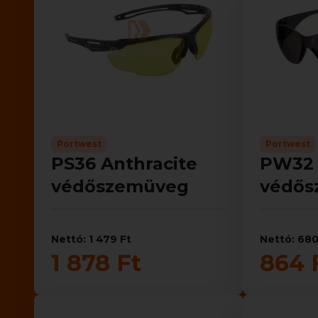
Portwest
Portwest
PS36 Anthracite
PW32
védőszemüveg
védős
Nettó: 1 479 Ft
Nettó: 680
1 878 Ft
864 