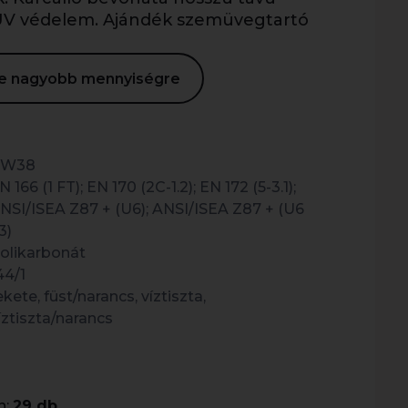
 UV védelem. Ajándék szemüvegtartó
ése nagyobb mennyiségre
PW38
N 166 (1 FT); EN 170 (2C-1.2); EN 172 (5-3.1);
NSI/ISEA Z87 + (U6); ANSI/ISEA Z87 + (U6
3)
olikarbonát
44/1
ekete, füst/narancs, víztiszta,
íztiszta/narancs
n:
29 db