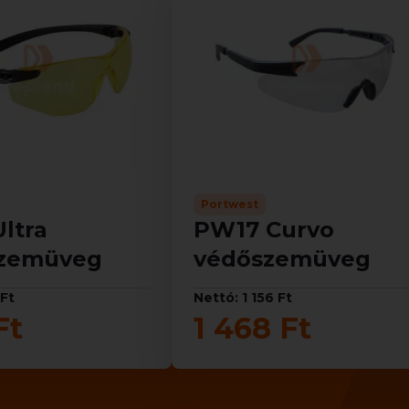
Portwest
ltra
PW17 Curvo
zemüveg
védőszemüveg
 Ft
Nettó: 1 156 Ft
Ft
1 468 Ft