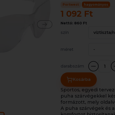
Portwest
hagyományos
1 092 Ft
Nettó: 860 Ft
szín
víztiszta/
méret
-
darabszám
Kosárba
Sportos, egyedi terve
puha szárvégekkel kész
formázott, mely oldalv
A puha szárvégek és 
komfortot biztosítana