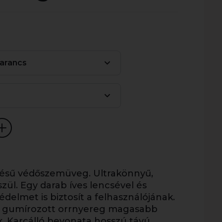
narancs
zésű védőszemüveg. Ultrakönnyű,
ül. Egy darab íves lencsével és
édelmet is biztosít a felhasználójának.
a gumírozott orrnyereg magasabb
k. Karcálló bevonata hosszú távú