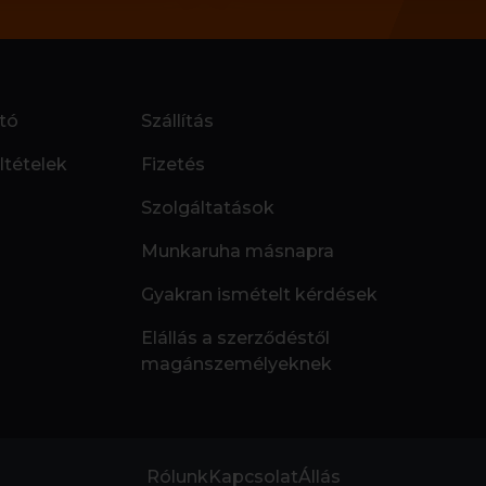
tó
Szállítás
ltételek
Fizetés
Szolgáltatások
Munkaruha másnapra
Gyakran ismételt kérdések
Elállás a szerződéstől
magánszemélyeknek
Rólunk
Kapcsolat
Állás