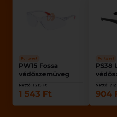
Portwest
Portwest
PW15 Fossa
PS38 U
védőszemüveg
védős
Nettó: 1 215 Ft
Nettó: 712
1 543 Ft
904 