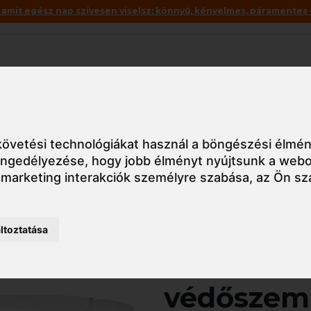
mit egész nap szívesen viselsz: könnyű, kényelmes, páramentes – 
Akciók
Utolsó darabok
mányos
PW38 Portwest Pan View védőszemüveg
övetési technológiákat használ a böngészési élmén
 engedélyezése
,
hogy jobb élményt nyújtsunk a webo
 marketing interakciók személyre szabása
,
az Ön sz
Részletes nézet
ltoztatása
PW38 Por
védőszem