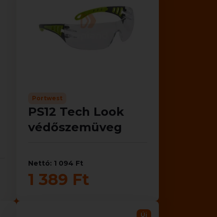
Portwest
PS12 Tech Look
védőszemüveg
Nettó: 1 094 Ft
1 389 Ft
Új