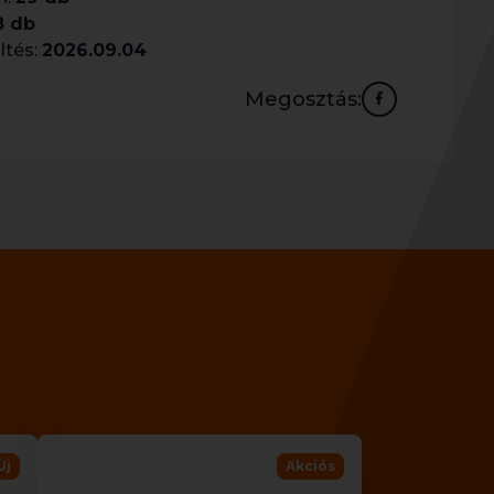
8 db
ltés:
2026.09.04
Megosztás:
Új
Akciós