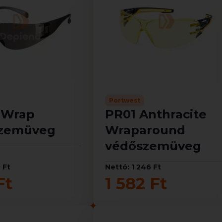
Portwest
 Wrap
PR01 Anthracite
zemüveg
Wraparound
védőszemüveg
 Ft
Nettó: 1 246 Ft
Ft
1 582 Ft