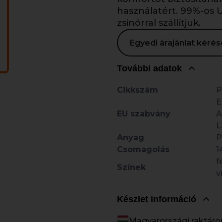
használatért. 99%-os
zsinórral szállítjuk.
Egyedi árajánlat kér
További adatok
Cikkszám
E
EU szabvány
A
L
Anyag
P
Csomagolás
1
f
Színek
v
Készlet információ
Magyarországi raktáro