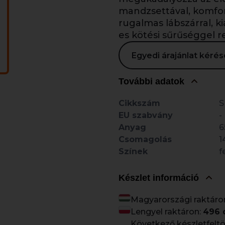
mandzsettával, komfort
rugalmas lábszárral, k
es kötési sűrűséggel r
Egyedi árajánlat kér
További adatok
Cikkszám
S
EU szabvány
-
Anyag
6
Csomagolás
1
Színek
f
Készlet információ
Magyarországi raktáro
Lengyel raktáron:
496 
Következő készletfeltö