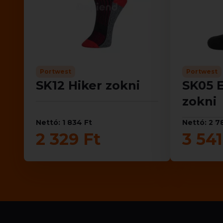
Portwest
Portwest
SK12 Hiker zokni
SK05 E
zokni
Nettó: 1 834 Ft
Nettó: 2 7
2 329 Ft
3 541