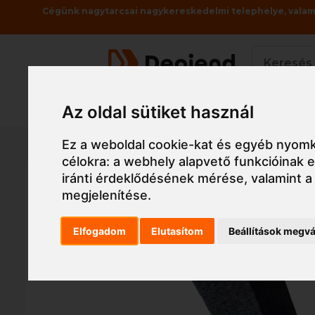
Cégünk nagytarcsai nagykereskedelmi telephelye, valami
Termékek
Az oldal sütiket használ
Főoldal
Munkaruha
Munkavédelmi cipő, v
Ez a weboldal cookie-kat és egyéb nyomk
célokra:
a webhely alapvető funkcióinak
iránti érdeklődésének mérése, valamint a
megjelenítése
.
Elfogadom
Elutasítom
Beállítások megvá