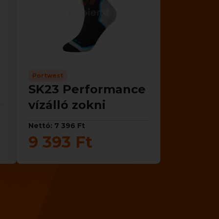
Portwest
SK23 Performance
vízálló zokni
Nettó: 7 396 Ft
9 393 Ft