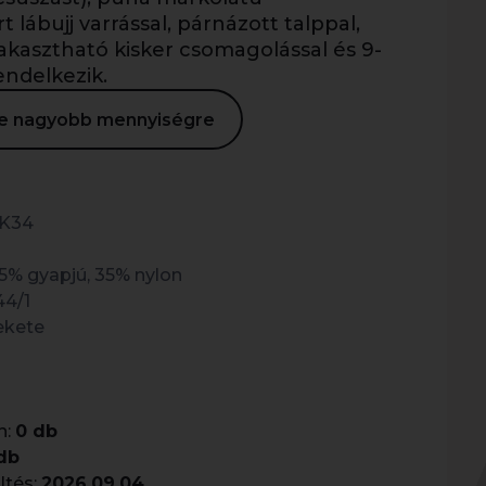
 lábujj varrással, párnázott talppal,
iakasztható kisker csomagolással és 9-
endelkezik.
ése nagyobb mennyiségre
K34
5% gyapjú, 35% nylon
44/1
ekete
n:
0 db
db
ltés:
2026.09.04