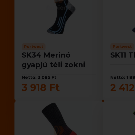
Portwest
Portwest
SK34 Merinó
SK11 T
gyapjú téli zokni
Nettó: 3 085 Ft
Nettó: 1 8
3 918 Ft
2 412