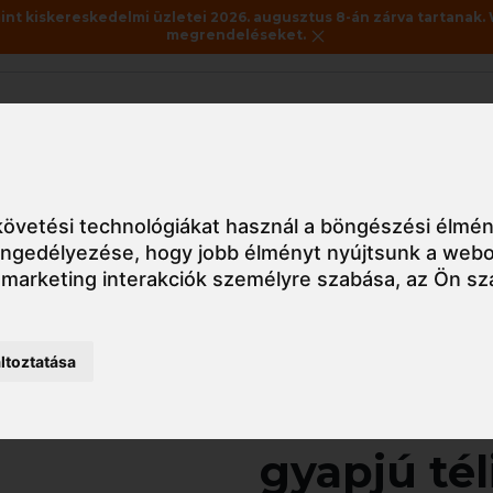
nt kiskereskedelmi üzletei 2026. augusztus 8-án zárva tartanak. 
megrendeléseket.
Akciók
Utolsó darabok
édőlábbelik
Zokni
SK34 Portwest Merinó gyapjú téli zokni
övetési technológiákat használ a böngészési élmén
 engedélyezése
,
hogy jobb élményt nyújtsunk a webo
 marketing interakciók személyre szabása
,
az Ön sz
Részletes nézet
ltoztatása
SK34 Port
gyapjú tél