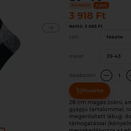
Portwest
zokni
3 918 Ft
Nettó: 3 085 Ft
szín
fekete
méret
39-43
darabszám
Kosárba
28 cm magas zokni, am
gyapjú tartalommal, n
megerősített lábujj- és
támogatással (kényelme
megakadályozza az elc