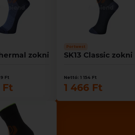
Portwest
hermal zokni
SK13 Classic zokni
99 Ft
Nettó: 1 154 Ft
 Ft
1 466 Ft