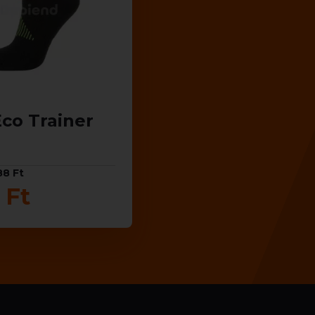
co Trainer
88 Ft
 Ft