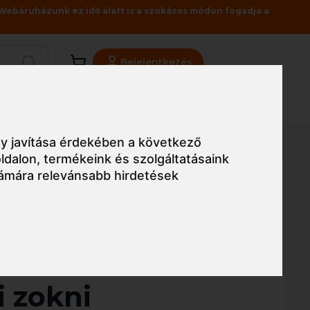
Webáruházunk ez idő alatt is a szokásos módon fogadja a
Bejelentkezés
Viszonteladóknak
Üzleteink
Blog
y javítása érdekében a következő
ldalon
,
termékeink és szolgáltatásaink
ámára relevánsabb hirdetések
Egyszerű nézet
west Merinó
i zokni