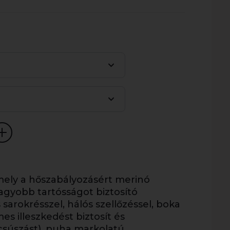
ely a hőszabályozásért merinó
agyobb tartósságot biztosító
 sarokrésszel, hálós szellőzéssel, boka
s illeszkedést biztosít és
súszást), puha markolatú