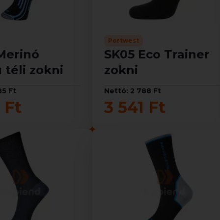
Portwest
Merinó
SK05 Eco Trainer
 téli zokni
zokni
85 Ft
Nettó: 2 788 Ft
 Ft
3 541 Ft