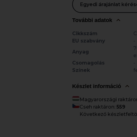
Egyedi árajánlat kér
További adatok
Cikkszám
C
EU szabvány
-
7
Anyag
e
Csomagolás
-
Színek
f
Készlet információ
Magyarországi raktáro
Cseh raktáron:
559
Következő készletfeltö