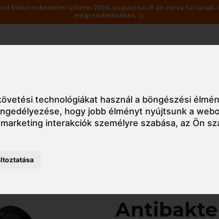
nt kiskereskedelmi üzletei 2026. augusztus 8-án zárva tartanak. 
megrendeléseket.
Akciók
Utolsó darabok
édőlábbelik
Zokni
CZH1470 SILVER Antibakteriális zokni ezüst
övetési technológiákat használ a böngészési élmén
 engedélyezése
,
hogy jobb élményt nyújtsunk a webo
 marketing interakciók személyre szabása
,
az Ön sz
Részletes nézet
ltoztatása
CZH1470 
Antibakter