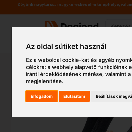
Cégünk nagytarcsai nagykereskedelmi telephelye, valami
Az oldal sütiket használ
Termékek
Főoldal
Munkaruha
Munkavédelmi cipő, v
Ez a weboldal cookie-kat és egyéb nyomk
célokra:
a webhely alapvető funkcióinak
iránti érdeklődésének mérése, valamint a
megjelenítése
.
Elfogadom
Elutasítom
Beállítások megvá