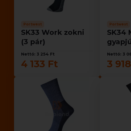
Portwest
Portwest
SK33 Work zokni
SK34 
(3 pár)
gyapjú
Nettó: 3 254 Ft
Nettó: 3 0
4 133 Ft
3 918