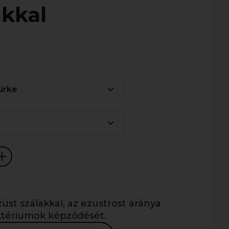
akkal
ürke
züst szálakkal, az ezüstrost aránya
tériumok képződését.