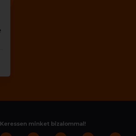
e
Keressen minket bizalommal!