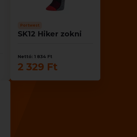
Portwest
SK12 Hiker zokni
Nettó: 1 834 Ft
2 329 Ft