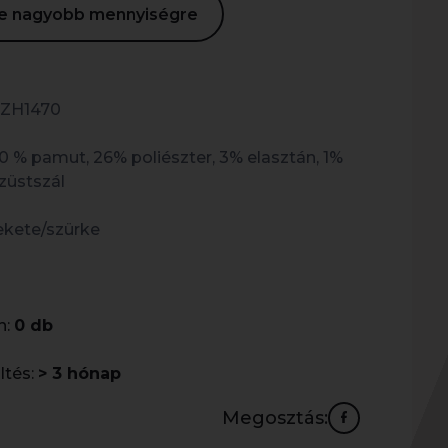
ése nagyobb mennyiségre
ZH1470
0 % pamut, 26% poliészter, 3% elasztán, 1%
züstszál
ekete/szürke
n:
0 db
ltés:
> 3 hónap
Megosztás: