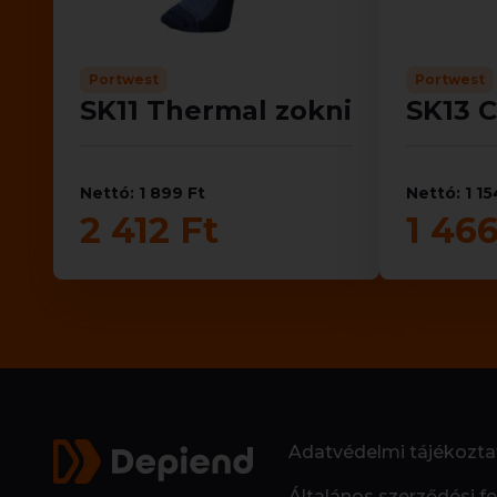
Portwest
Portwest
SK11 Thermal zokni
SK13 C
Nettó: 1 899 Ft
Nettó: 1 15
2 412 Ft
1 466
Adatvédelmi tájékozta
Általános szerződési fe