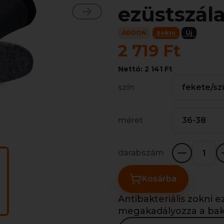
ezüstszál
ARDON
zokni
Új
2 719 Ft
Nettó: 2 141 Ft
szín
fekete/sz
méret
36-38
darabszám
Kosárba
Antibakteriális zokni e
megakadályozza a bak