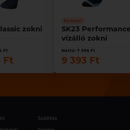
Portwest
lassic zokni
SK23 Performanc
vízálló zokni
4 Ft
Nettó: 7 396 Ft
 Ft
9 393 Ft
tó
Szállítás
ltételek
Fizetés