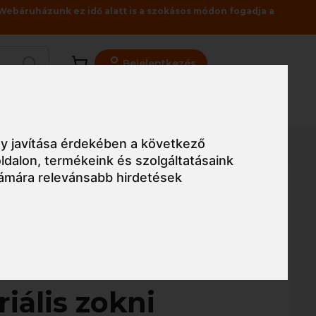
Webáruházunk ez idő alatt is a szokásos módon fogadja a
Bejelentkezés
Viszonteladóknak
Üzleteink
Blog
szálakkal
y javítása érdekében a következő
ldalon
,
termékeink és szolgáltatásaink
ámára relevánsabb hirdetések
Egyszerű nézet
SILVER
iális zokni