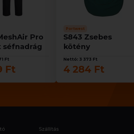
Portwest
MeshAir Pro
S843 Zsebes
 séfnadrág
kötény
71 Ft
Nettó: 3 373 Ft
9 Ft
4 284 Ft
tó
Szállítás