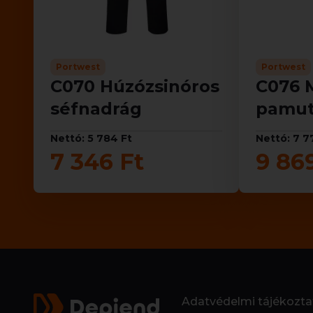
Portwest
Portwest
C070 Húzózsinóros
C076 
séfnadrág
pamut
Nettó: 5 784 Ft
Nettó: 7 7
7 346 Ft
9 86
Adatvédelmi tájékozta