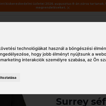
nt kiskereskedelmi üzletei 2026. augusztus 8-án zárva tartanak. 
megrendeléseket.
Akciók
Utolsó darabok
ruházat
C735 Portwest MeshAir Pro Surrey séfkabát
övetési technológiákat használ a böngészési élmén
 engedélyezése
,
hogy jobb élményt nyújtsunk a webo
 marketing interakciók személyre szabása
,
az Ön sz
Részletes nézet
ltoztatása
C735 Port
Surrey sé