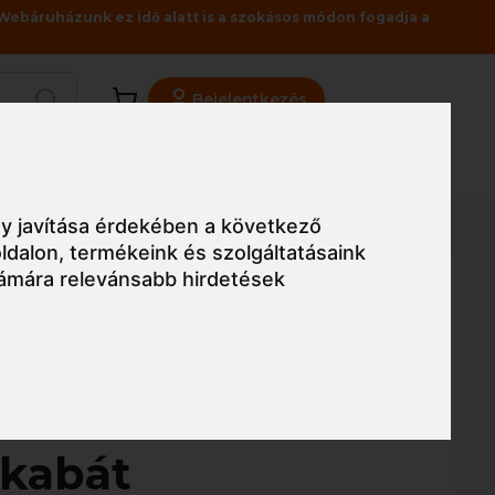
Webáruházunk ez idő alatt is a szokásos módon fogadja a
Bejelentkezés
Viszonteladóknak
Üzleteink
Blog
y javítása érdekében a következő
ldalon
,
termékeink és szolgáltatásaink
ámára relevánsabb hirdetések
Egyszerű nézet
west MeshAir Pro
fkabát