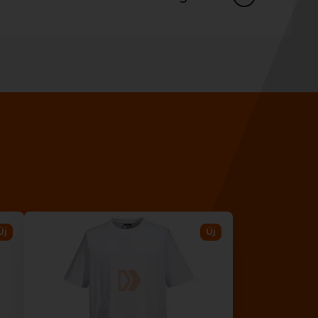
Új
Új