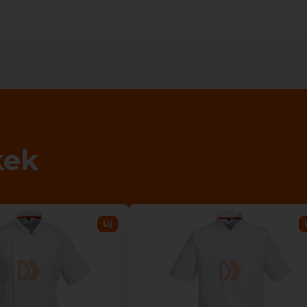
kek
Új