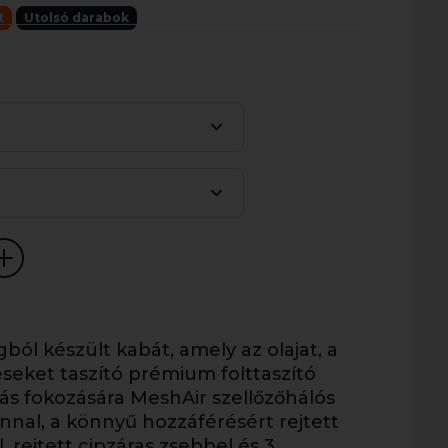
t
Utolsó darabok
ól készült kabát, amely az olajat, a
seket taszító prémium folttaszító
ás fokozására MeshAir szellőzőhálós
ignnal, a könnyű hozzáférésért rejtett
, rejtett cipzáras zsebbel és 3