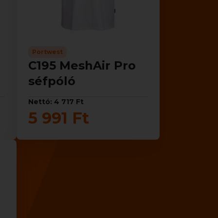
Portwest
C195 MeshAir Pro
séfpóló
Nettó: 4 717 Ft
5 991 Ft