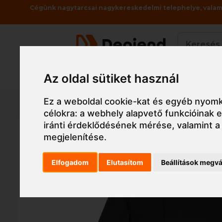
Cégünk nagytarcsai nagykereskedelmi telephelye, valami
Az oldal sütiket használ
Termékek
Főoldal
Munkaruha
Munkaruha
Séf munka
Ez a weboldal cookie-kat és egyéb nyomk
célokra:
a webhely alapvető funkcióinak
iránti érdeklődésének mérése, valamint a
megjelenítése
.
Elfogadom
Elutasítom
Beállítások megvá