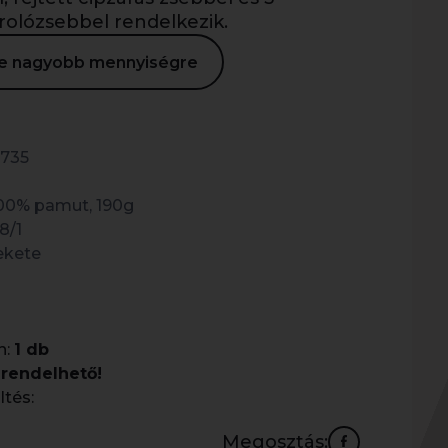
árolózsebbel rendelkezik.
ése nagyobb mennyiségre
735
00% pamut, 190g
8/1
ekete
n:
1 db
rendelhető!
ltés:
Megosztás: