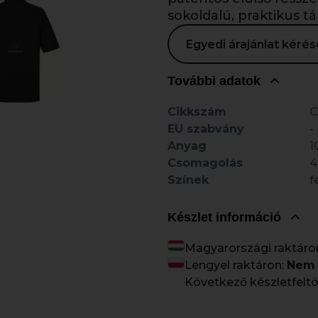
sokoldalú, praktikus t
Egyedi árajánlat kér
További adatok
Cikkszám
C
EU szabvány
-
Anyag
1
Csomagolás
4
Színek
f
Készlet információ
Magyarországi raktáro
Lengyel raktáron:
Nem 
Következő készletfeltö