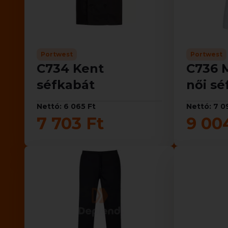
Portwest
Portwest
C734 Kent
C736 
séfkabát
női sé
Nettó: 6 065 Ft
Nettó: 7 0
7 703 Ft
9 00