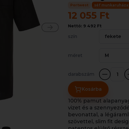
Portwest
séf munkaruháza
12 055 Ft
Nettó: 9 492 Ft
szín
fekete
méret
M
darabszám
Kosárba
100% pamut alapanyagb
vizet és a szennyeződé
bevonattal, a légáraml
szövettel, slim fit des
patentos elülső résszel