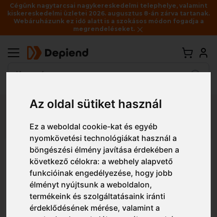
Cégünk nagytarcsai nagykereskedelmi telephelye, valamint
kiskereskedelmi üzletei 2026. augusztus 8-án zárva tartanak.
Webáruházunk ez idő alatt is a szokásos módon fogadja a
megrendeléseket.
Vissza
Az oldal sütiket használ
Részletes nézet
Egyszerű nézet
Ez a weboldal cookie-kat és egyéb
nyomkövetési technológiákat használ a
böngészési élmény javítása érdekében a
C070 Portwest Húzózsinóros
következő célokra:
a webhely alapvető
séfnadrág
funkcióinak engedélyezése
,
hogy jobb
élményt nyújtsunk a weboldalon
,
termékeink és szolgáltatásaink iránti
érdeklődésének mérése, valamint a