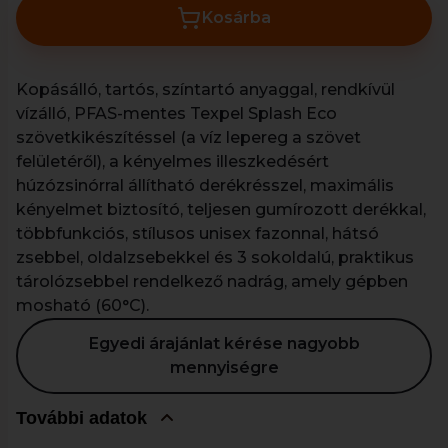
Kosárba
Kopásálló, tartós, színtartó anyaggal, rendkívül
vízálló, PFAS-mentes Texpel Splash Eco
szövetkikészítéssel (a víz lepereg a szövet
felületéről), a kényelmes illeszkedésért
húzózsinórral állítható derékrésszel, maximális
kényelmet biztosító, teljesen gumírozott derékkal,
többfunkciós, stílusos unisex fazonnal, hátsó
zsebbel, oldalzsebekkel és 3 sokoldalú, praktikus
tárolózsebbel rendelkező nadrág, amely gépben
mosható (60°C).
Egyedi árajánlat kérése nagyobb
mennyiségre
További adatok