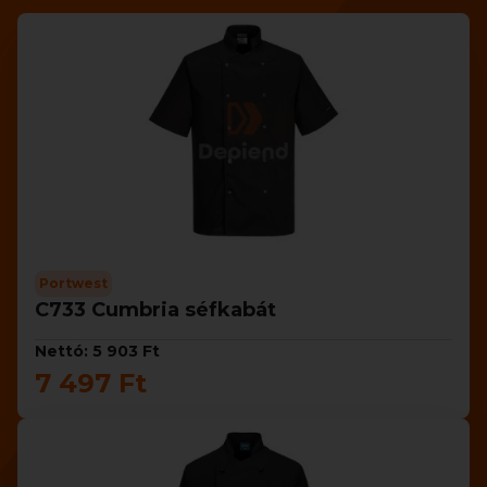
Portwest
C733 Cumbria séfkabát
Nettó: 5 903 Ft
7 497 Ft