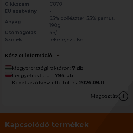
Cikkszám
C070
EU szabvány
-
65% poliészter, 35% pamut,
Anyag
190g
Csomagolás
36/1
Színek
fekete, szürke
Készlet információ
Magyarországi raktáron:
7 db
Lengyel raktáron:
794 db
Következő készletfeltöltés:
2026.09.11
Megosztás:
Kapcsolódó termékek