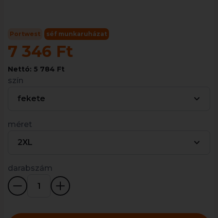
Portwest
séf munkaruházat
7 346 Ft
Nettó: 5 784 Ft
szín
fekete
méret
2XL
darabszám