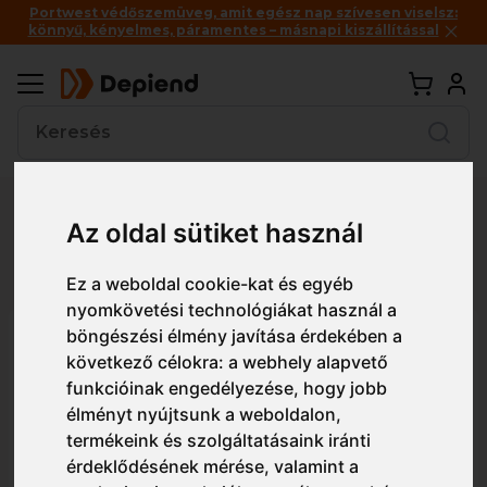
Portwest védőszemüveg, amit egész nap szívesen viselsz:
könnyű, kényelmes, páramentes – másnapi kiszállítással
Vissza
Az oldal sütiket használ
Részletes nézet
Egyszerű nézet
Ez a weboldal cookie-kat és egyéb
nyomkövetési technológiákat használ a
böngészési élmény javítása érdekében a
40500 DUPONT™ TYVEK® 500
következő célokra:
a webhely alapvető
XPERT, antisztatikus overál
funkcióinak engedélyezése
,
hogy jobb
élményt nyújtsunk a weboldalon
,
termékeink és szolgáltatásaink iránti
érdeklődésének mérése, valamint a