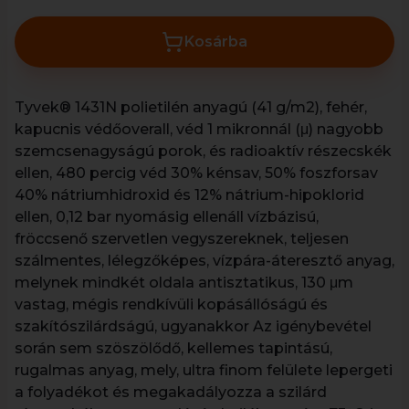
Kosárba
Tyvek® 1431N polietilén anyagú (41 g/m2), fehér,
kapucnis védőoverall, véd 1 mikronnál (μ) nagyobb
szemcsenagyságú porok, és radioaktív részecskék
ellen, 480 percig véd 30% kénsav, 50% foszforsav
40% nátriumhidroxid és 12% nátrium-hipoklorid
ellen, 0,12 bar nyomásig ellenáll vízbázisú,
fröccsenő szervetlen vegyszereknek, teljesen
szálmentes, lélegzőképes, vízpára-áteresztő anyag,
melynek mindkét oldala antisztatikus, 130 μm
vastag, mégis rendkívüli kopásállóságú és
szakítószilárdságú, ugyanakkor Az igénybevétel
során sem szöszölődő, kellemes tapintású,
rugalmas anyag, mely, ultra finom felülete lepergeti
a folyadékot és megakadályozza a szilárd