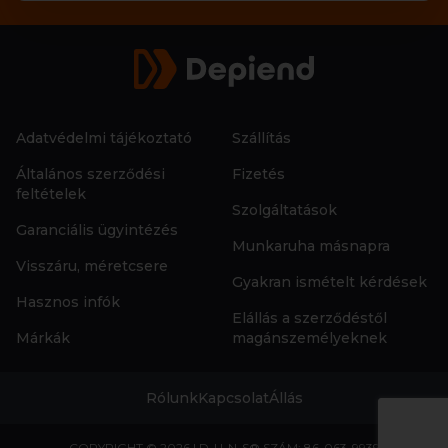
Adatvédelmi tájékoztató
Szállítás
Általános szerződési
Fizetés
feltételek
Szolgáltatások
Garanciális ügyintézés
Munkaruha másnapra
Visszáru, méretcsere
Gyakran ismételt kérdések
Hasznos infók
Elállás a szerződéstől
Márkák
magánszemélyeknek
Rólunk
Kapcsolat
Állás
COPYRIGHT © 2026 | D-U-N-S® SZÁM: 86-063-9939