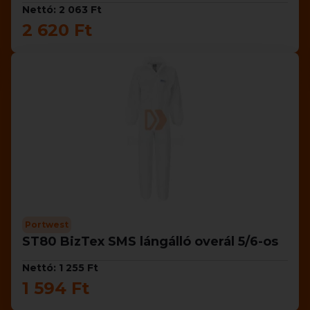
Nettó: 2 063 Ft
2 620 Ft
Portwest
ST80 BizTex SMS lángálló overál 5/6-os
Nettó: 1 255 Ft
1 594 Ft