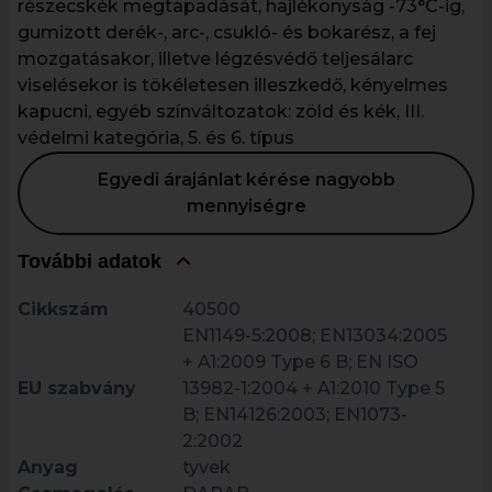
részecskék megtapadását, hajlékonyság -73°C-ig,
gumizott derék-, arc-, csukló- és bokarész, a fej
mozgatásakor, illetve légzésvédő teljesálarc
viselésekor is tökéletesen illeszkedő, kényelmes
kapucni, egyéb színváltozatok: zöld és kék, III.
védelmi kategória, 5. és 6. típus
Egyedi árajánlat kérése nagyobb
mennyiségre
További adatok
Cikkszám
40500
EN1149-5:2008; EN13034:2005
+ A1:2009 Type 6 B; EN ISO
EU szabvány
13982-1:2004 + A1:2010 Type 5
B; EN14126:2003; EN1073-
2:2002
Anyag
tyvek