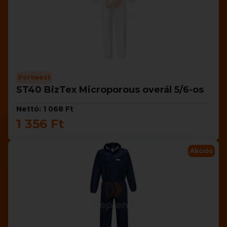
Portwest
ST40 BizTex Microporous overál 5/6-os
Nettó: 1 068 Ft
1 356 Ft
Akciós