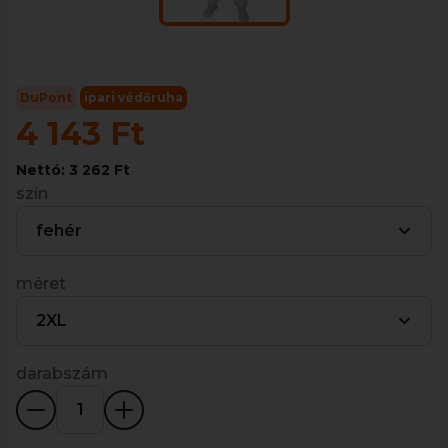
DuPont
ipari védőruha
4 143 Ft
Nettó: 3 262 Ft
szín
fehér
méret
2XL
darabszám