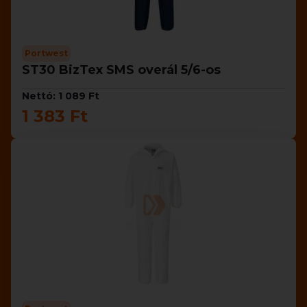
Portwest
ST30 BizTex SMS overál 5/6-os
Nettó: 1 089 Ft
1 383 Ft