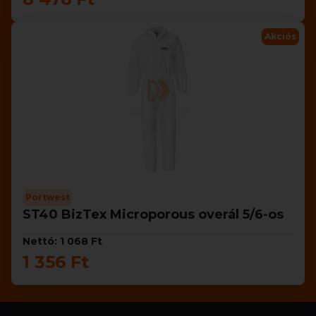
Akciós
Portwest
ST40 BizTex Microporous overál 5/6-os
Nettó: 1 068 Ft
1 356 Ft