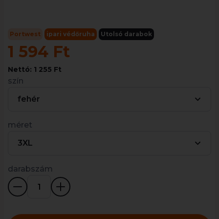
Portwest
ipari védőruha
Utolsó darabok
1 594 Ft
Nettó: 1 255 Ft
szín
fehér
méret
3XL
darabszám