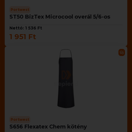
Portwest
ST50 BizTex Microcool overál 5/6-os
Nettó: 1 536 Ft
1 951 Ft
Új
Portwest
S656 Flexatex Chem kötény