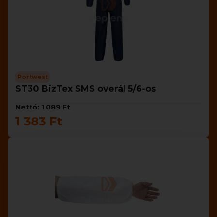
Portwest
ST30 BizTex SMS overál 5/6-os
Nettó: 1 089 Ft
1 383 Ft