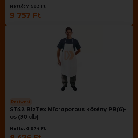
Nettó: 7 683 Ft
9 757 Ft
Portwest
ST42 BizTex Microporous kötény PB(6)-
os (30 db)
Nettó: 6 674 Ft
8 476 Ft