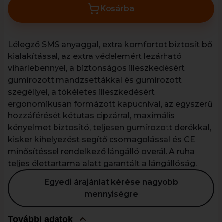
Kosárba
Lélegző SMS anyaggal, extra komfortot biztosít bő
kialakítással, az extra védelemért lezárható
viharlebennyel, a biztonságos illeszkedésért
gumírozott mandzsettákkal és gumírozott
szegéllyel, a tökéletes illeszkedésért
ergonomikusan formázott kapucnival, az egyszerű
hozzáférését kétutas cipzárral, maximális
kényelmet biztosító, teljesen gumírozott derékkal,
kisker kihelyezést segítő csomagolással és CE
minősítéssel rendelkező lángálló overál. A ruha
teljes élettartama alatt garantált a lángállóság.
Egyedi árajánlat kérése nagyobb
mennyiségre
További adatok