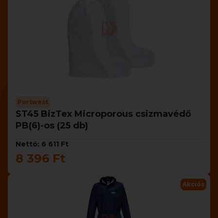
Portwest
ST45 BizTex Microporous csizmavédő
PB(6)-os (25 db)
Nettó: 6 611 Ft
8 396 Ft
Akciós