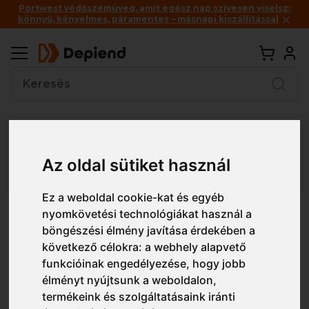
Portwest védőszemüveg, amit egész nap szívesen viselsz:
könnyű, kényelmes, páramentes – másnapi kiszállítással
Vissza
Az oldal sütiket használ
Részletes nézet
Egyszerű nézet
Ez a weboldal cookie-kat és egyéb
nyomkövetési technológiákat használ a
ST80 Portwest BizTex SMS
böngészési élmény javítása érdekében a
lángálló overál 5/6-os
következő célokra:
a webhely alapvető
funkcióinak engedélyezése
,
hogy jobb
élményt nyújtsunk a weboldalon
,
termékeink és szolgáltatásaink iránti