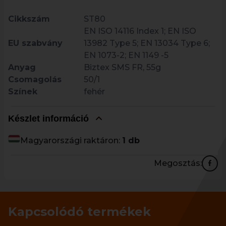
Cikkszám
ST80
EN ISO 14116 Index 1; EN ISO
EU szabvány
13982 Type 5; EN 13034 Type 6;
EN 1073-2; EN 1149 -5
Anyag
Biztex SMS FR, 55g
Csomagolás
50/1
Színek
fehér
Készlet információ
Magyarországi raktáron:
1 db
Megosztás:
Kapcsolódó termékek