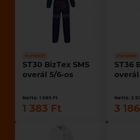
Portwest
Portwest
ST30 BizTex SMS
ST36 
overál 5/6-os
overál
Nettó: 1 089 Ft
Nettó: 2 5
1 383 Ft
3 186