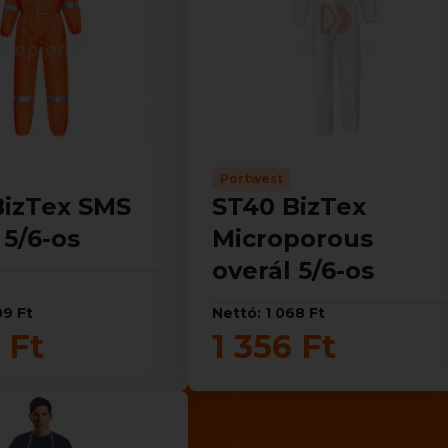
Portwest
BizTex SMS
ST40 BizTex
 5/6-os
Microporous
overál 5/6-os
09 Ft
Nettó: 1 068 Ft
 Ft
1 356 Ft