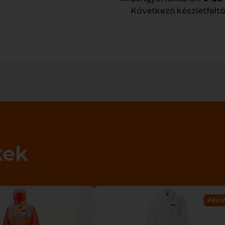
Következő készletfeltö
kek
Akci