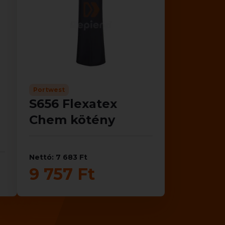
Portwest
S656 Flexatex
Chem kötény
Nettó: 7 683 Ft
9 757 Ft