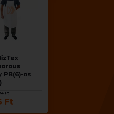
BizTex
porous
 PB(6)-os
)
74 Ft
6 Ft