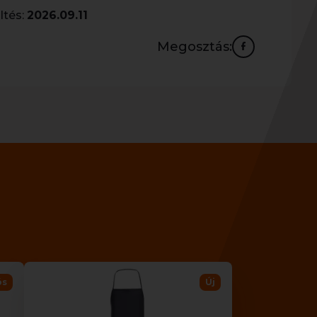
ltés:
2026.09.11
Megosztás:
ós
Új