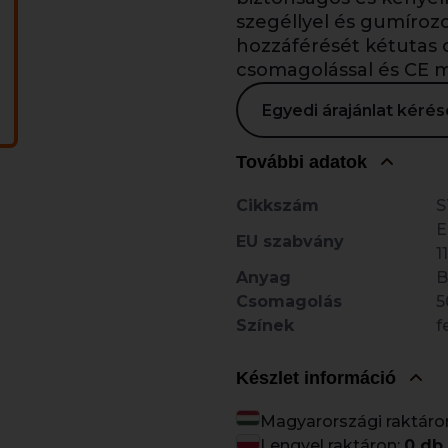
szegéllyel és gumíroz
hozzáférését kétutas ci
csomagolással és CE mi
Egyedi árajánlat kér
További adatok
Cikkszám
S
E
EU szabvány
1
Anyag
B
Csomagolás
5
Színek
f
Készlet információ
Magyarországi raktáro
Lengyel raktáron:
0 db