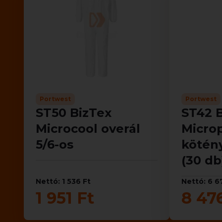
Portwest
Portwest
ST50 BizTex
ST42 
Microcool overál
Micro
5/6-os
kötény
(30 db
Nettó: 1 536 Ft
Nettó: 6 6
1 951 Ft
8 47