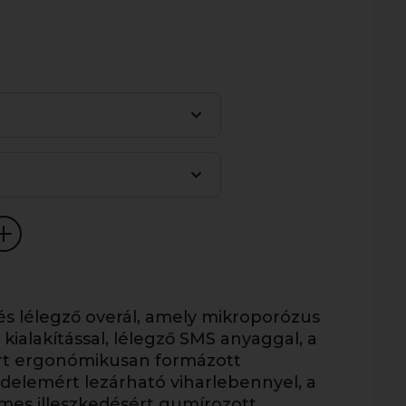
s lélegző overál, amely mikroporózus
ialakítással, lélegző SMS anyaggal, a
ért ergonómikusan formázott
édelemért lezárható viharlebennyel, a
mes illeszkedésért gumírozott