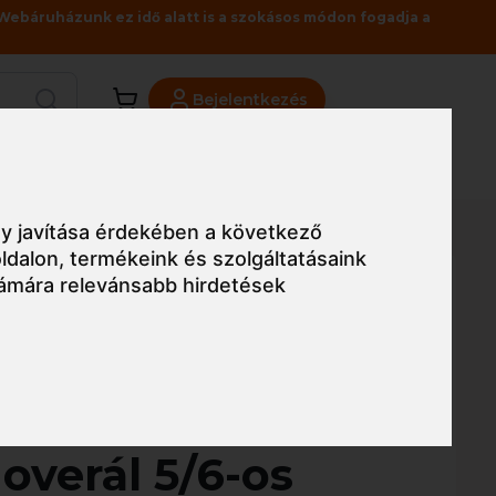
Webáruházunk ez idő alatt is a szokásos módon fogadja a
Bejelentkezés
Viszonteladóknak
Üzleteink
Blog
y javítása érdekében a következő
ldalon
,
termékeink és szolgáltatásaink
ámára relevánsabb hirdetések
Egyszerű nézet
west BizTex
overál 5/6-os