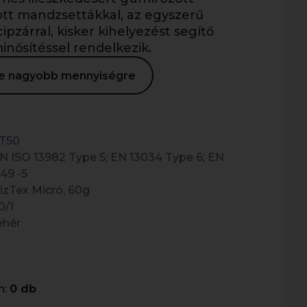
ott mandzsettákkal, az egyszerű
pzárral, kisker kihelyezést segítő
nősítéssel rendelkezik.
ése nagyobb mennyiségre
T50
N ISO 13982 Type 5; EN 13034 Type 6; EN
149 -5
izTex Micro, 60g
0/1
ehér
n:
0 db