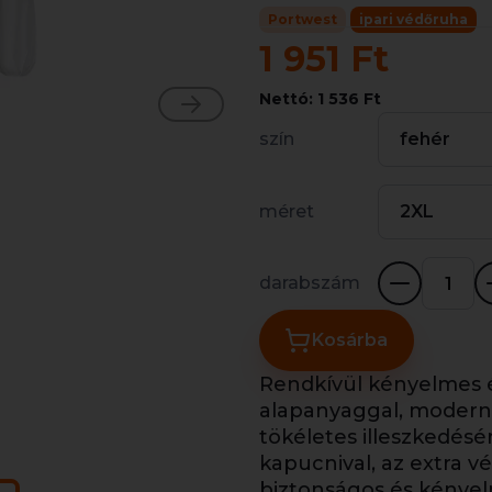
Portwest
ipari védőruha
1 951 Ft
Nettó: 1 536 Ft
szín
fehér
méret
2XL
darabszám
Kosárba
Rendkívül kényelmes é
alapanyaggal, modern k
tökéletes illeszkedés
kapucnival, az extra v
biztonságos és kényel