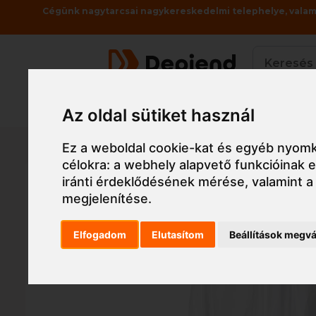
Cégünk nagytarcsai nagykereskedelmi telephelye, valami
Termékek
Az oldal sütiket használ
Főoldal
Munkaruha
Munkaruha
Ipari védő
Ez a weboldal cookie-kat és egyéb nyomk
célokra:
a webhely alapvető funkcióinak
iránti érdeklődésének mérése, valamint a
megjelenítése
.
Elfogadom
Elutasítom
Beállítások megvá