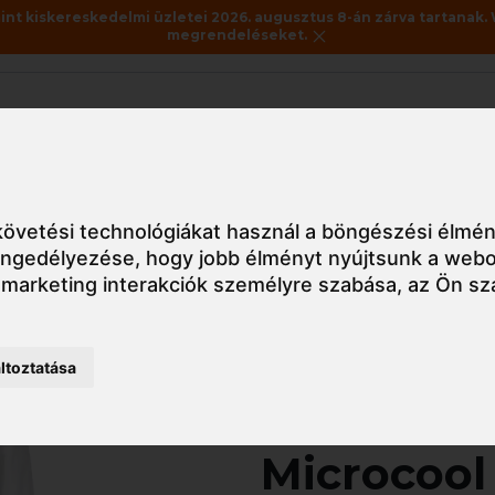
nt kiskereskedelmi üzletei 2026. augusztus 8-án zárva tartanak. 
megrendeléseket.
Akciók
Utolsó darabok
ruha
ST50 Portwest BizTex Microcool overál 5/6-os
övetési technológiákat használ a böngészési élmén
 engedélyezése
,
hogy jobb élményt nyújtsunk a webo
 marketing interakciók személyre szabása
,
az Ön sz
Részletes nézet
ltoztatása
ST50 Port
Microcool 