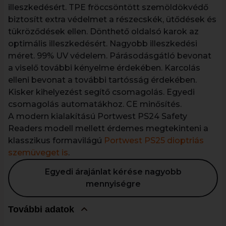
illeszkedésért. TPE fröccsöntött szemöldökvédő
biztosítt extra védelmet a részecskék, ütődések és
tükröződések ellen. Dönthető oldalsó karok az
optimális illeszkedésért. Nagyobb illeszkedési
méret. 99% UV védelem. Párásodásgátló bevonat
a viselő további kényelme érdekében. Karcolás
elleni bevonat a további tartósság érdekében.
Kisker kihelyezést segítő csomagolás. Egyedi
csomagolás automatákhoz. CE minősítés.
A modern kialakítású Portwest PS24 Safety
Readers modell mellett érdemes megtekinteni a
klasszikus formavilágú
Portwest PS25 dioptriás
szemüveget is
.
Egyedi árajánlat kérése nagyobb
mennyiségre
További adatok