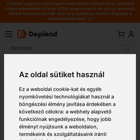
Cégünk nagytarcsai nagykereskedelmi telephelye, valamint
kiskereskedelmi üzletei 2026. augusztus 8-án zárva tartanak.
Webáruházunk ez idő alatt is a szokásos módon fogadja a
megrendeléseket.
Vissza
Az oldal sütiket használ
Részletes nézet
Egyszerű nézet
Ez a weboldal cookie-kat és egyéb
nyomkövetési technológiákat használ a
PS24 Portwest Peak OTG
böngészési élmény javítása érdekében a
védőszemüveg
következő célokra:
a webhely alapvető
funkcióinak engedélyezése
,
hogy jobb
élményt nyújtsunk a weboldalon
,
termékeink és szolgáltatásaink iránti