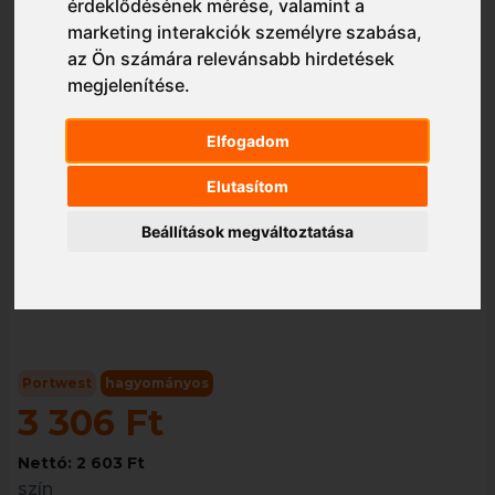
érdeklődésének mérése, valamint a
marketing interakciók személyre szabása
,
az Ön számára relevánsabb hirdetések
megjelenítése
.
Elfogadom
1/1
Elutasítom
Beállítások megváltoztatása
Portwest
hagyományos
3 306 Ft
Nettó: 2 603 Ft
szín