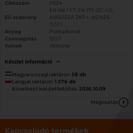
Cikkszám
PS24
EN 166 1 FT; EN 170 (2C-1.2);
EU szabvány
ANSI/ISEA Z87 +; AS/NZS
1337.1
Anyag
Polikarbonát
Csomagolás
120/1
Színek
víztiszta
Készlet információ
Magyarországi raktáron:
58 db
Lengyel raktáron:
1 576 db
Következő készletfeltöltés:
2026.10.09
Megosztás:
Kapcsolódó termékek