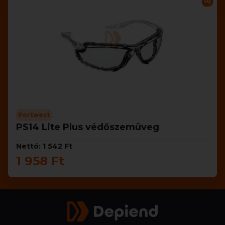
Új
Portwest
PS14 Lite Plus védőszemüveg
Nettó: 1 542 Ft
1 958 Ft