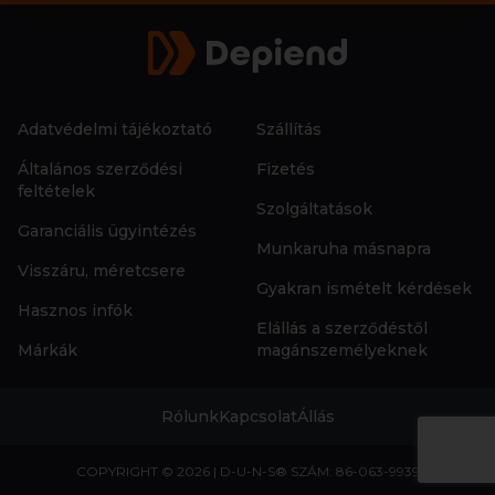
Adatvédelmi tájékoztató
Szállítás
Általános szerződési
Fizetés
feltételek
Szolgáltatások
Garanciális ügyintézés
Munkaruha másnapra
Visszáru, méretcsere
Gyakran ismételt kérdések
Hasznos infók
Elállás a szerződéstől
Márkák
magánszemélyeknek
Rólunk
Kapcsolat
Állás
COPYRIGHT © 2026 | D-U-N-S® SZÁM: 86-063-9939