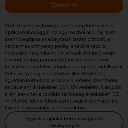
Kosárba
Profi tervezésű, könnyű szemüveg kiemelkedő
optikai minőséggel. Az egy részből álló, hajlított
szemüvegtípus akadálytalan látást biztosít, a
kényelmes orrnyereg pedig lehetővé teszi a
hosszabb használatot. Jellemzők: Könnyű wrap-
around design, panoráma lencsés szemüveg.
Kitűnő oldalvédelem, dupla vastagságú oldalkarok.
Puha orrnyereg a komfortos illeszkedésért,
egyetlen körbefutó lencse a kivételes szemfedés
és védelem érdekében. 99% UV védelem. Karcolás
elleni bevonat a további tartósság érdekében. CE
minősítés. Kisker kihelyezést segítő csomagolás.
Egyedi csomagolás automatákhoz.
Egyedi árajánlat kérése nagyobb
mennyiségre