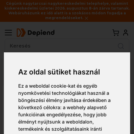
Cégünk nagytarcsai nagykereskedelmi telephelye, valamint
kiskereskedelmi üzletei 2026. augusztus 8-án zárva tartanak.
Webáruházunk ez idő alatt is a szokásos módon fogadja a
megrendeléseket.
Vissza
Az oldal sütiket használ
Részletes nézet
Egyszerű nézet
Ez a weboldal cookie-kat és egyéb
nyomkövetési technológiákat használ a
PW39 Portwest Lucent
böngészési élmény javítása érdekében a
védőszemüveg
következő célokra:
a webhely alapvető
funkcióinak engedélyezése
,
hogy jobb
élményt nyújtsunk a weboldalon
,
termékeink és szolgáltatásaink iránti