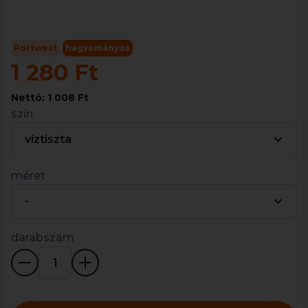
Portwest
hagyományos
1 280 Ft
Nettó: 1 008 Ft
szín
víztiszta
méret
-
darabszám