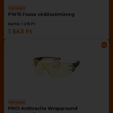
Portwest
PW15 Fossa védőszemüveg
Nettó: 1 215 Ft
1 543 Ft
Új
Portwest
PR01 Anthracite Wraparound