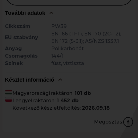
További adatok
Cikkszám
PW39
EN 166 (1 FT); EN 170 (2C-1.2);
EU szabvány
EN 172 (5-3.1); AS/NZS 1337.1
Anyag
Polikarbonát
Csomagolás
144/1
Színek
füst, víztiszta
Készlet információ
Magyarországi raktáron:
101 db
Lengyel raktáron:
1 452 db
Következő készletfeltöltés:
2026.09.18
Megosztás: