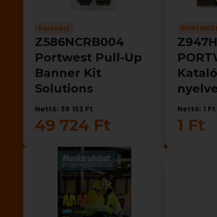
Portwest
PORTWES
Z586NCRB004
Z947
Portwest Pull-Up
PORT
Banner Kit
Katal
Solutions
nyelv
Nettó: 39 153 Ft
Nettó: 1 Ft
49 724 Ft
1 Ft