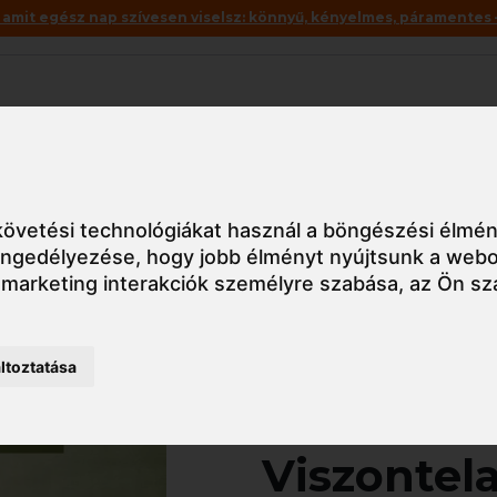
mit egész nap szívesen viselsz: könnyű, kényelmes, páramentes – 
Akciók
Utolsó darabok
szonteladóknak
Z571 Portwest Portwest Viszonteladói A5 kataló
övetési technológiákat használ a böngészési élmén
 engedélyezése
,
hogy jobb élményt nyújtsunk a webo
 marketing interakciók személyre szabása
,
az Ön sz
Részletes nézet
ltoztatása
Z571 Port
Viszontel