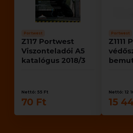
Portwest
Portwest
Z117 Portwest
Z1111 
Viszonteladói A5
védős
katalógus 2018/3
bemut
Nettó: 55 Ft
Nettó: 12 1
70 Ft
15 4