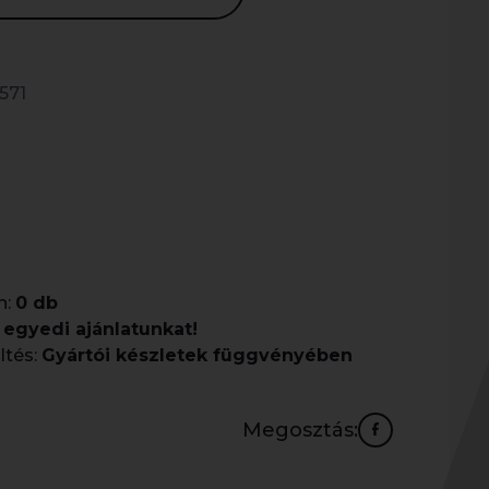
571
n:
0 db
 egyedi ajánlatunkat!
ltés:
Gyártói készletek függvényében
Megosztás: