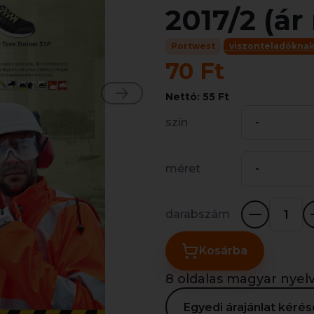
2017/2 (ár
Portwest
viszonteladókna
70 Ft
Nettó: 55 Ft
szín
-
méret
-
darabszám
Kosárba
8 oldalas magyar nye
Egyedi árajánlat kér