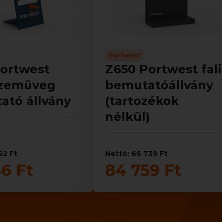
Portwest
Portwest
Z650 Portwest fali
zemüveg
bemutatóállvány
ató állvány
(tartozékok
nélkül)
62 Ft
Nettó: 66 739 Ft
46 Ft
84 759 Ft