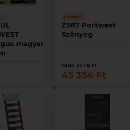
T
Portwest
HUL
Z587 Portwest
WEST
Szőnyeg
ógus magyar
en
Nettó: 35 712 Ft
45 354 Ft