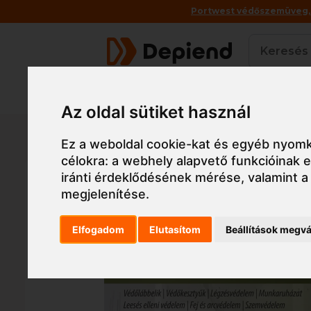
Portwest védőszemüveg, a
Termékek
Az oldal sütiket használ
Főoldal
Munkaruha
Tábla, táska, szalag
Vi
Ez a weboldal cookie-kat és egyéb nyomk
célokra:
a webhely alapvető funkcióinak
iránti érdeklődésének mérése, valamint a
megjelenítése
.
Elfogadom
Elutasítom
Beállítások megvá