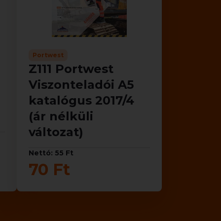
Portwest
Z111 Portwest
Viszonteladói A5
katalógus 2017/4
(ár nélküli
változat)
Nettó: 55 Ft
70 Ft