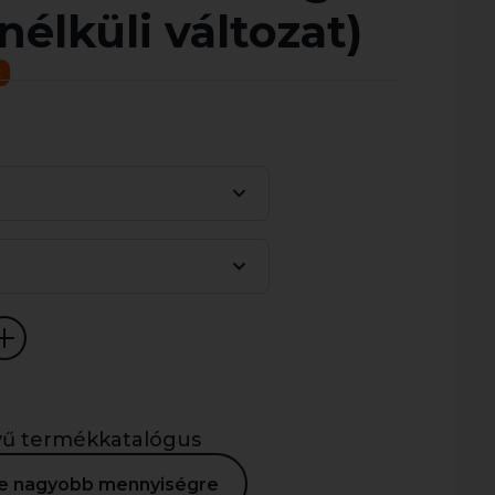
 nélküli változat)
k
lvű termékkatalógus
ése nagyobb mennyiségre