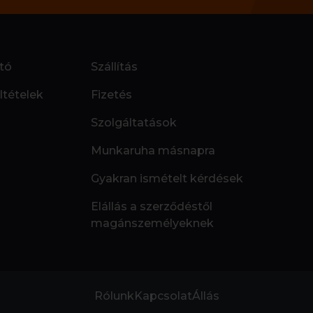
tó
Szállítás
ltételek
Fizetés
Szolgáltatások
Munkaruha másnapra
Gyakran ismételt kérdések
Elállás a szerződéstől
magánszemélyeknek
Rólunk
Kapcsolat
Állás