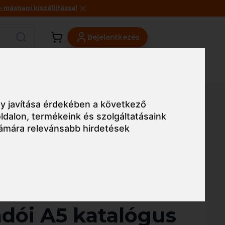
másnapi kiszállítással
Bejelentkezés
Viszonteladóknak
Üzleteink
Blog
gus 2017/2 (ár nélküli változat)
y javítása érdekében a következő
ldalon
,
termékeink és szolgáltatásaink
ámára relevánsabb hirdetések
Egyszerű nézet
west Portwest
adói A5 katalógus