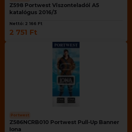
Z598 Portwest Viszonteladói A5
katalógus 2016/3
Nettó: 2 166 Ft
2 751 Ft
Portwest
Z586NCRB010 Portwest Pull-Up Banner
Iona