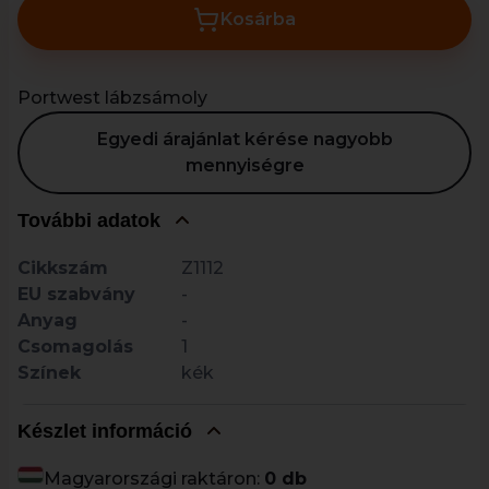
Kosárba
Portwest lábzsámoly
Egyedi árajánlat kérése nagyobb
mennyiségre
További adatok
Cikkszám
Z1112
EU szabvány
-
Anyag
-
Csomagolás
1
Színek
kék
Készlet információ
Magyarországi raktáron:
0 db