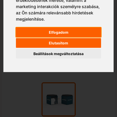
érdeklődésének mérése, valamint a
marketing interakciók személyre szabása
,
az Ön számára relevánsabb hirdetések
megjelenítése
.
Elfogadom
Elutasítom
Beállítások megváltoztatása
1/1