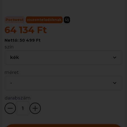
Portwest
viszonteladóknak
Új
64 134 Ft
Nettó: 50 499 Ft
szín
kék
méret
-
darabszám