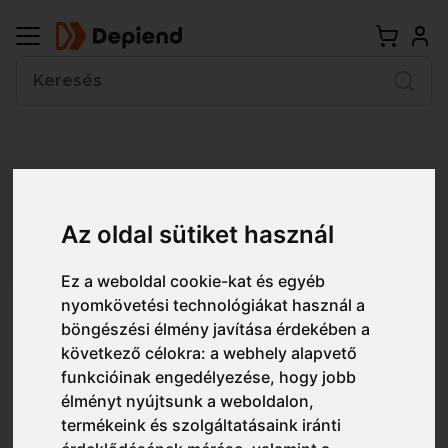
Vissza
Az oldal sütiket használ
Részletes nézet
Egyszerű nézet
Ez a weboldal cookie-kat és egyéb
nyomkövetési technológiákat használ a
Z1112 Portwest Portwest
böngészési élmény javítása érdekében a
lábzsámoly
következő célokra:
a webhely alapvető
funkcióinak engedélyezése
,
hogy jobb
élményt nyújtsunk a weboldalon
,
termékeink és szolgáltatásaink iránti