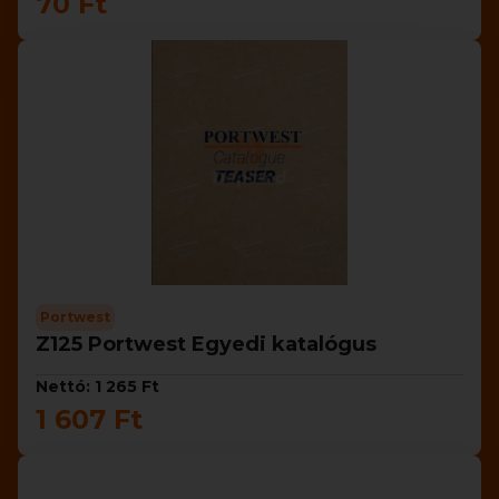
70 Ft
Portwest
Z125 Portwest Egyedi katalógus
Nettó: 1 265 Ft
1 607 Ft