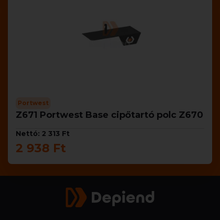
Portwest
Z671 Portwest Base cipőtartó polc Z670
Nettó: 2 313 Ft
2 938 Ft