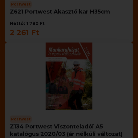
Portwest
Z621 Portwest Akasztó kar H35cm
Nettó: 1 780 Ft
2 261 Ft
Portwest
Z134 Portwest Viszonteladói A5
katalógus 2020/03 (ár nélküli változat)