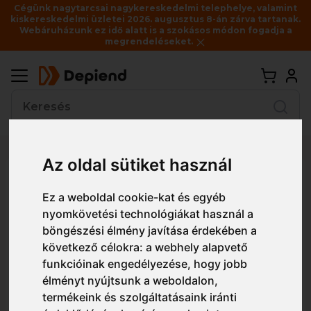
Cégünk nagytarcsai nagykereskedelmi telephelye, valamint
kiskereskedelmi üzletei 2026. augusztus 8-án zárva tartanak.
Webáruházunk ez idő alatt is a szokásos módon fogadja a
megrendeléseket.
Vissza
Az oldal sütiket használ
Részletes nézet
Egyszerű nézet
Ez a weboldal cookie-kat és egyéb
nyomkövetési technológiákat használ a
Z636 Portwest Portwest Nagy
böngészési élmény javítása érdekében a
következő célokra:
a webhely alapvető
polc
funkcióinak engedélyezése
,
hogy jobb
élményt nyújtsunk a weboldalon
,
termékeink és szolgáltatásaink iránti