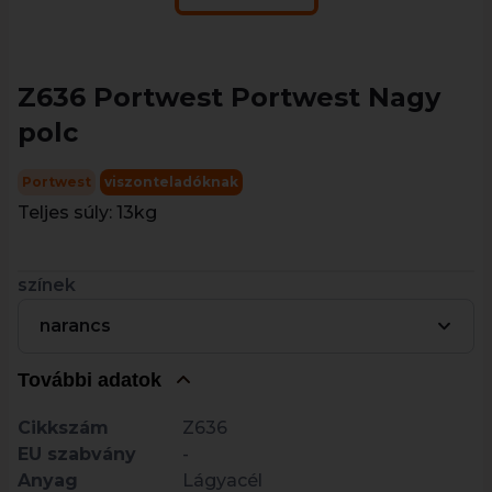
Z636 Portwest Portwest Nagy
polc
Portwest
viszonteladóknak
Teljes súly: 13kg
színek
narancs
További adatok
Cikkszám
Z636
EU szabvány
-
Anyag
Lágyacél