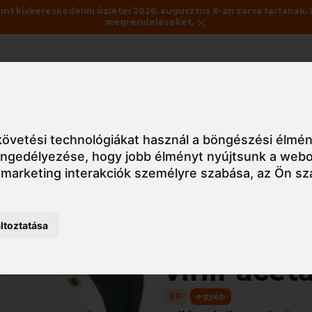
nt kiskereskedelmi üzletei 2026. augusztus 8-án zárva tartanak. 
megrendeléseket.
Akciók
Utolsó darabok
yéb
78450 Térdvédő etilén-vinil-acetát párnázat
övetési technológiákat használ a böngészési élmén
 engedélyezése
,
hogy jobb élményt nyújtsunk a webo
 marketing interakciók személyre szabása
,
az Ön sz
Részletes nézet
ltoztatása
78450 Tér
vinil-acet
EP
egyéb