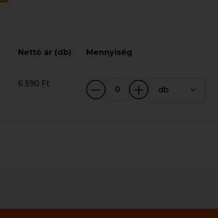
Nettó ár (db)
Mennyiség
6 590 Ft
db