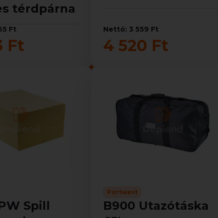
es térdpárna
65 Ft
Nettó: 3 559 Ft
3 Ft
4 520 Ft
Portwest
PW Spill
B900 Utazótáska