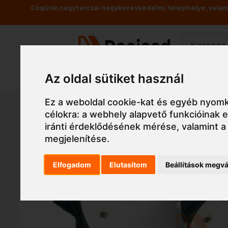
Cégünk nagytarcsai nagykereskedelmi telephelye, valami
Az oldal sütiket használ
Termékek
Főoldal
Munkaruha
Tábla, táska, szalag
Eg
Ez a weboldal cookie-kat és egyéb nyomk
célokra:
a webhely alapvető funkcióinak
iránti érdeklődésének mérése, valamint a
megjelenítése
.
Elfogadom
Elutasítom
Beállítások megvá