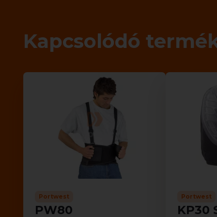
Kapcsolódó termé
Portwest
Portwest
PW80
KP30 