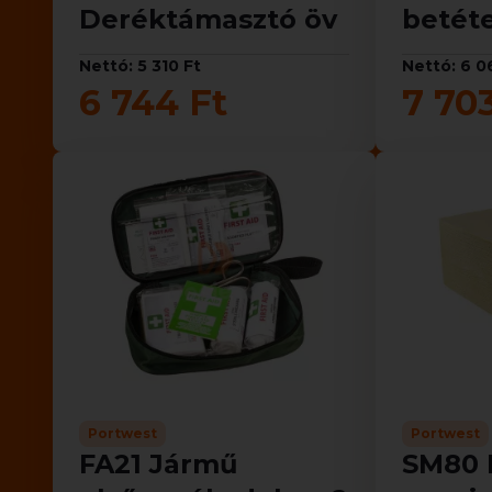
Deréktámasztó öv
betét
Nettó: 5 310 Ft
Nettó: 6 0
6 744 Ft
7 70
Portwest
Portwest
FA21 Jármű
SM80 