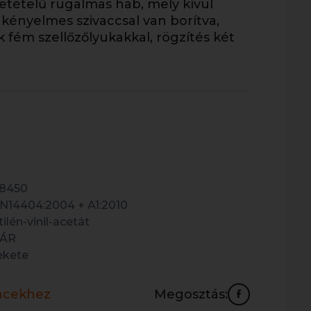
szetételű rugalmas hab, mely kívül
l kényelmes szivaccsal van borítva,
k fém szellőzőlyukakkal, rögzítés két
8450
N14404:2004 + A1:2010
tilén-vinil-acetát
ÁR
ekete
ncekhez
Megosztás: