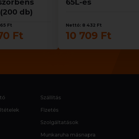
szorbens
65L-es
(200 db)
165 Ft
Nettó: 8 432 Ft
70 Ft
10 709 Ft
tó
Szállítás
ltételek
Fizetés
Szolgáltatások
Munkaruha másnapra