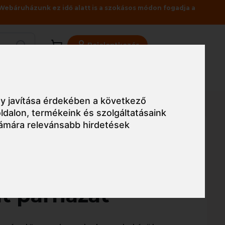
Webáruházunk ez idő alatt is a szokásos módon fogadja a
Bejelentkezés
Viszonteladóknak
Üzleteink
Blog
y javítása érdekében a következő
ldalon
,
termékeink és szolgáltatásaink
ámára relevánsabb hirdetések
Egyszerű nézet
dvédő etilén-
át párnázat