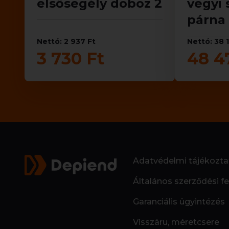
elsősegély doboz 2
vegyi 
párna 
Nettó: 2 937 Ft
Nettó: 38 
3 730 Ft
48 4
Adatvédelmi tájékozta
Általános szerződési fe
Garanciális ügyintézés
Visszáru, méretcsere