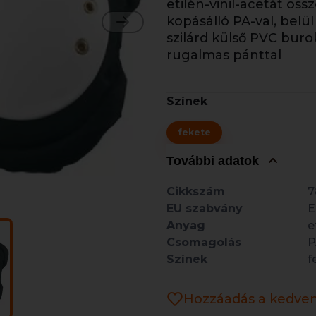
etilén-vinil-acetát ös
kopásálló PA-val, belü
szilárd külső PVC buro
rugalmas pánttal
Színek
fekete
További adatok
Cikkszám
7
EU szabvány
E
Anyag
e
Csomagolás
P
Színek
f
Hozzáadás a kedve