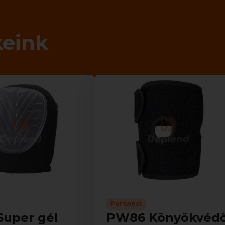
keink
Portwest
Super gél
PW86 Könyökvéd