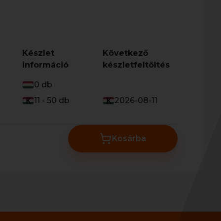
Készlet
Következő
információ
készletfeltöltés
0 db
11 - 50 db
2026-08-11
Kosárba