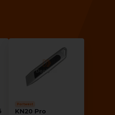
Portwest
ő
KN20 Pro