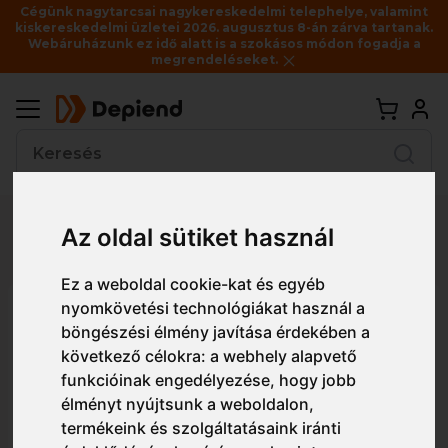
Cégünk nagytarcsai nagykereskedelmi telephelye, valamint
kiskereskedelmi üzletei 2026. augusztus 8-án zárva tartanak.
Webáruházunk ez idő alatt is a szokásos módon fogadja a
megrendeléseket.
Vissza
Az oldal sütiket használ
Részletes nézet
Egyszerű nézet
Ez a weboldal cookie-kat és egyéb
nyomkövetési technológiákat használ a
B916 Portwest Három rekeszes
böngészési élmény javítása érdekében a
hátizsák
következő célokra:
a webhely alapvető
funkcióinak engedélyezése
,
hogy jobb
élményt nyújtsunk a weboldalon
,
termékeink és szolgáltatásaink iránti