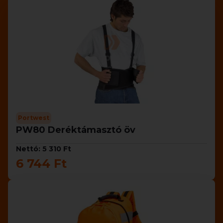
Portwest
PW80 Deréktámasztó öv
Nettó: 5 310 Ft
6 744 Ft