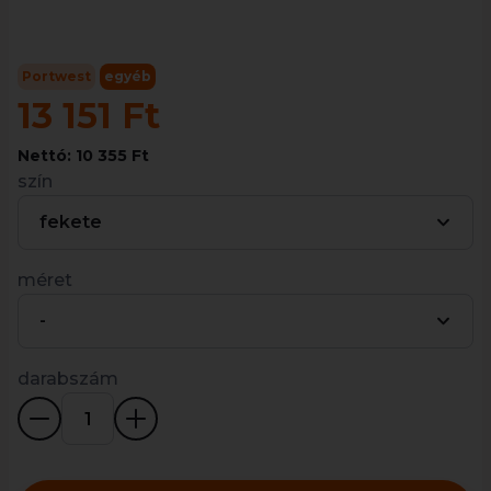
Portwest
egyéb
13 151 Ft
Nettó: 10 355 Ft
szín
fekete
méret
-
darabszám