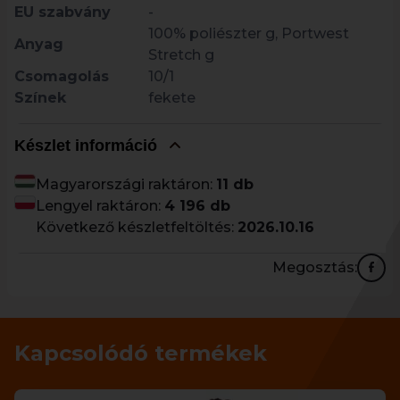
EU szabvány
-
100% poliészter g, Portwest
Anyag
Stretch g
Csomagolás
10/1
Színek
fekete
Készlet információ
Magyarországi raktáron:
11 db
Lengyel raktáron:
4 196 db
Következő készletfeltöltés:
2026.10.16
Megosztás:
Kapcsolódó termékek