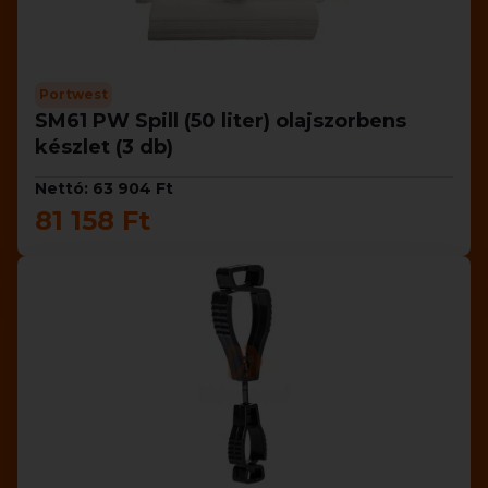
Portwest
SM61 PW Spill (50 liter) olajszorbens
készlet (3 db)
Nettó: 63 904 Ft
81 158 Ft