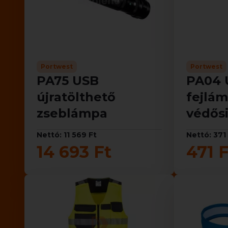
Portwest
Portwest
PA75 USB
PA04 U
újratölthető
fejlám
zseblámpa
védős
Nettó: 11 569 Ft
Nettó: 371
14 693 Ft
471 F