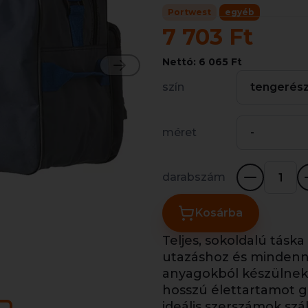
Portwest
egyéb
7 703 Ft
Nettó: 6 065 Ft
szín
tengerés
méret
-
darabszám
Kosárba
Teljes, sokoldalú táska
utazáshoz és mindennap
anyagokból készülnek
hosszú élettartamot ga
ideális szerszámok szá