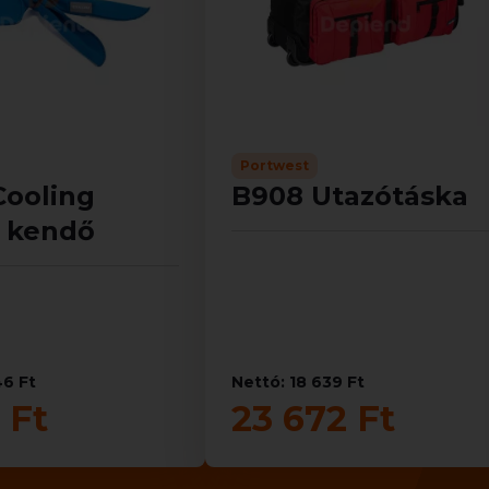
Portwest
Cooling
B908 Utazótáska
ő kendő
46 Ft
Nettó: 18 639 Ft
 Ft
23 672 Ft