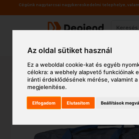
Cégünk nagytarcsai nagykereskedelmi telephelye, valami
Termékek
Az oldal sütiket használ
Főoldal
Munkaruha
Tábla, táska, szalag
Eg
Ez a weboldal cookie-kat és egyéb nyomk
célokra:
a webhely alapvető funkcióinak
iránti érdeklődésének mérése, valamint a
megjelenítése
.
Elfogadom
Elutasítom
Beállítások megvá