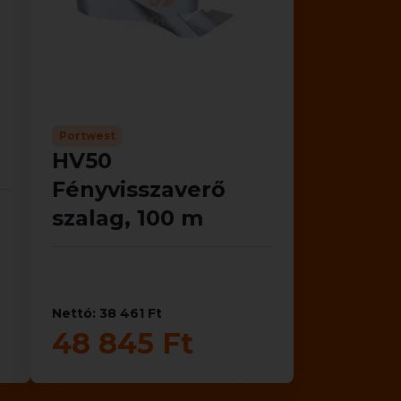
Portwest
HV50
Fényvisszaverő
szalag, 100 m
Nettó: 38 461 Ft
48 845 Ft