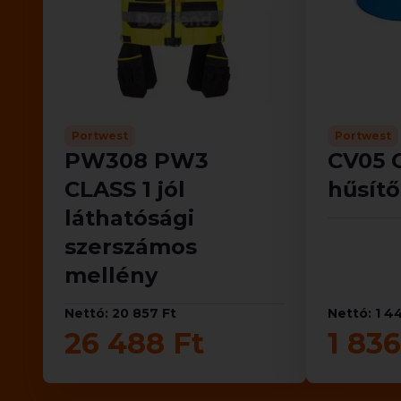
Portwest
Portwest
PW308 PW3
CV05 
CLASS 1 jól
hűsít
láthatósági
szerszámos
mellény
Nettó: 20 857 Ft
Nettó: 1 4
26 488 Ft
1 836