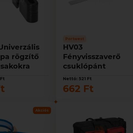
Portwest
niverzális
HV03
pa rögzítő
Fényvisszaverő
isakokra
csuklópánt
 Ft
Nettó: 521 Ft
t
662 Ft
Akciós