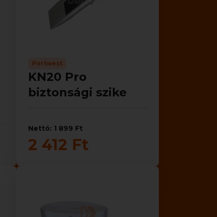
Portwest
KN20 Pro
biztonsági szike
Nettó: 1 899 Ft
2 412 Ft