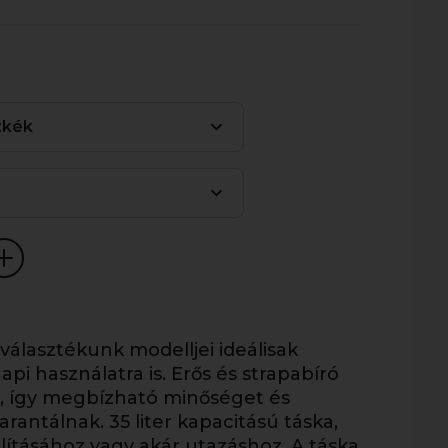
zkék
 választékunk modelljei ideálisak
i használatra is. Erős és strapabíró
, így megbízható minőséget és
rantálnak. 35 liter kapacitású táska,
llításához vagy akár utazáshoz. A táska