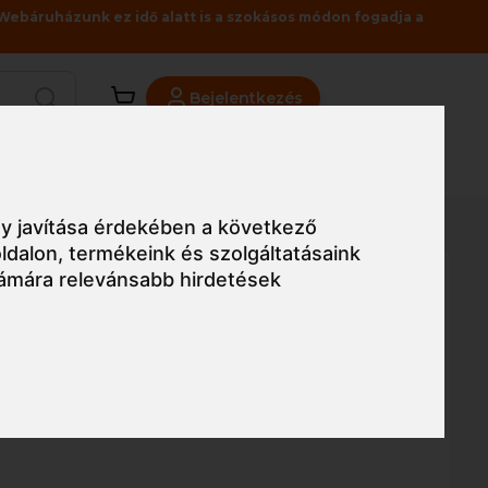
Webáruházunk ez idő alatt is a szokásos módon fogadja a
Bejelentkezés
Viszonteladóknak
Üzleteink
Blog
y javítása érdekében a következő
ldalon
,
termékeink és szolgáltatásaink
ámára relevánsabb hirdetések
Egyszerű nézet
west Utazótáska