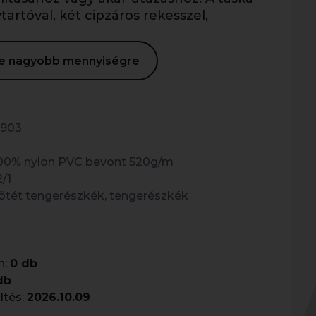
tartóval, két cipzáros rekesszel,
ése nagyobb mennyiségre
903
00% nylon PVC bevont 520g/m
2/1
ötét tengerészkék, tengerészkék
n:
0 db
db
ltés:
2026.10.09