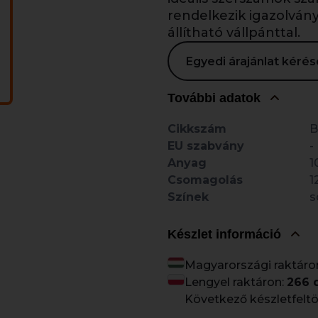
rendelkezik igazolvány
állítható vállpánttal.
Egyedi árajánlat kér
További adatok
Cikkszám
B
EU szabvány
-
Anyag
1
Csomagolás
1
Színek
s
Készlet információ
Magyarországi raktáro
Lengyel raktáron:
266 
Következő készletfeltö