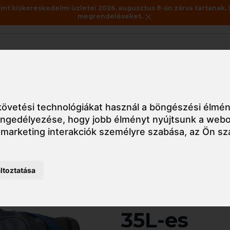
nt kiskereskedelmi üzletei 2026. augusztus 8-án zárva tartanak. 
megrendeléseket.
Akciók
Utolsó darabok
yéb
B903 Portwest Utazótáska 35L-es
övetési technológiákat használ a böngészési élmén
 engedélyezése
,
hogy jobb élményt nyújtsunk a webo
 marketing interakciók személyre szabása
,
az Ön sz
Részletes nézet
ltoztatása
B903 Port
35L-es