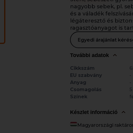
nagyobb sebek, pl. se
és a váladék felszívás
légáteresztő és biztons
ragasztóanyagot is tar
Egyedi árajánlat kér
További adatok
Cikkszám
6
EU szabvány
-
Anyag
-
Csomagolás
5
Színek
f
Készlet információ
Magyarországi raktáro