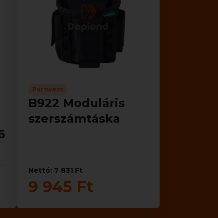
Portwest
B922 Moduláris
szerszámtáska
6
Nettó: 7 831 Ft
9 945 Ft