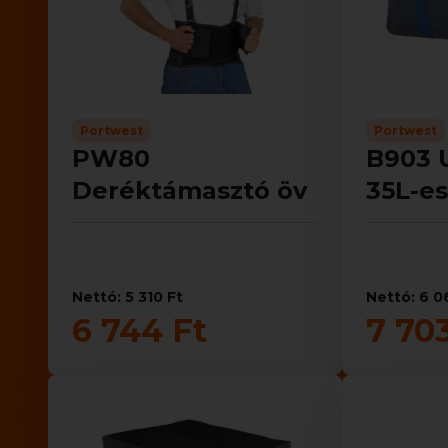
Portwest
Portwest
PW80
B903 
Deréktámasztó öv
35L-es
Nettó: 5 310 Ft
Nettó: 6 0
6 744 Ft
7 70