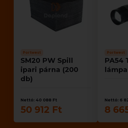
Portwest
Portwest
SM20 PW Spill
PA54 T
ipari párna (200
lámpa
db)
Nettó: 40 088 Ft
Nettó: 6 8
50 912 Ft
8 66