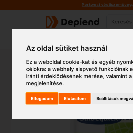
Portwest védőszemüveg, a
Termékek
Az oldal sütiket használ
Főoldal
Munkaruha
Tábla, táska, szalag
Eg
Ez a weboldal cookie-kat és egyéb nyomk
célokra:
a webhely alapvető funkcióinak
iránti érdeklődésének mérése, valamint a
megjelenítése
.
Elfogadom
Elutasítom
Beállítások megvá