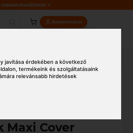
másnapi kiszállítással
Bejelentkezés
Viszonteladóknak
Üzleteink
Blog
ötés nedvszívó párnával, 5 db
y javítása érdekében a következő
ldalon
,
termékeink és szolgáltatásaink
ámára relevánsabb hirdetések
Egyszerű nézet
ederroth
k Maxi Cover