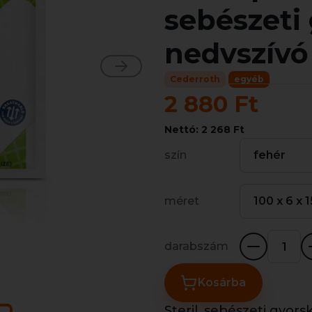
sebészeti
nedvszívó
Cederroth
egyéb
2 880 Ft
Nettó: 2 268 Ft
szín
fehér
méret
100 x 6 x 
darabszám
Kosárba
Steril, sebészeti gyor