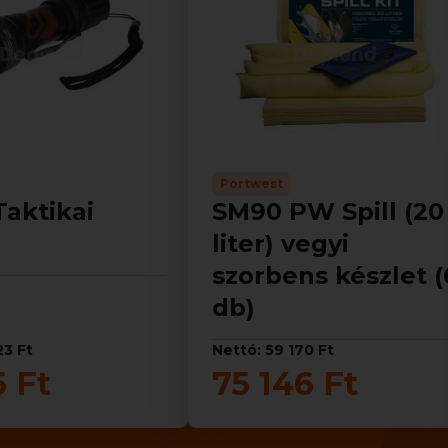
Portwest
aktikai
SM90 PW Spill (20
liter) vegyi
szorbens készlet (
db)
23 Ft
Nettó: 59 170 Ft
5 Ft
75 146 Ft