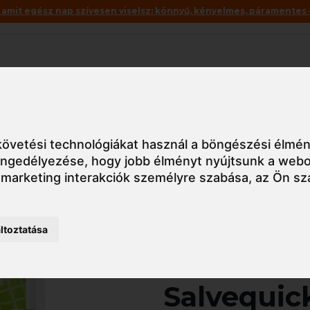
mit egész nap szívesen viselsz: könnyű, kényelmes, páramentes – 
Akciók
Utolsó darabok
yéb
658024 Cederroth Salvequick Maxi Cover sebészeti gyorsk
övetési technológiákat használ a böngészési élmén
 engedélyezése
,
hogy jobb élményt nyújtsunk a webo
 marketing interakciók személyre szabása
,
az Ön sz
Részletes nézet
ltoztatása
658024 C
Salvequic