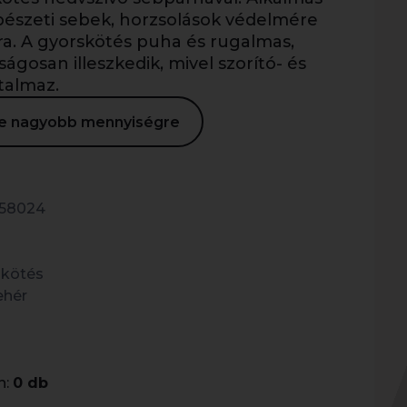
bészeti sebek, horzsolások védelmére
ára. A gyorskötés puha és rugalmas,
ágosan illeszkedik, mivel szorító- és
talmaz.
ése nagyobb mennyiségre
58024
 kötés
ehér
n:
0 db