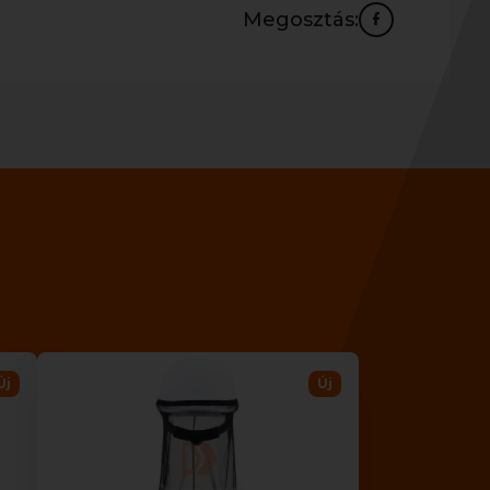
Megosztás:
Új
Új