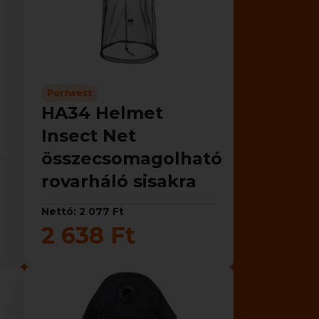
Portwest
HA34 Helmet
Insect Net
összecsomagolható
rovarháló sisakra
Nettó: 2 077 Ft
2 638 Ft