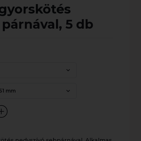
 gyorskötés
 párnával, 5 db
151 mm
skötés nedvszívó sebpárnával. Alkalmas