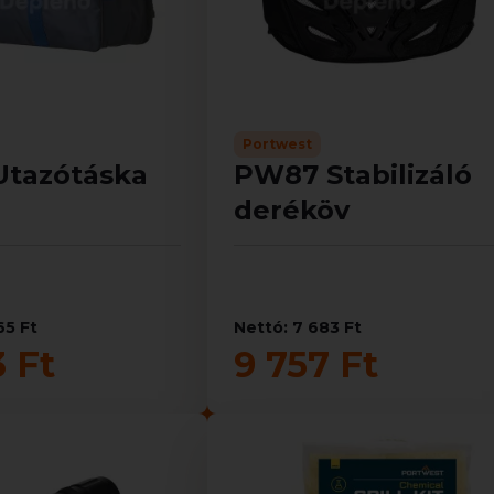
Portwest
Utazótáska
PW87 Stabilizáló
deréköv
65 Ft
Nettó: 7 683 Ft
3 Ft
9 757 Ft