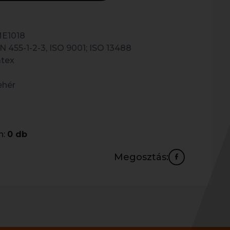
E1018
N 455-1-2-3, ISO 9001; ISO 13488
atex
ehér
n:
0 db
Megosztás: