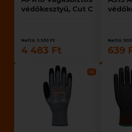
védőkesztyű, Cut C
védők
Nettó: 3 530 Ft
Nettó: 503
4 483 Ft
639 
Új