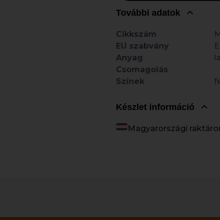
További adatok
Cikkszám
M
EU szabvány
E
Anyag
l
Csomagolás
Színek
f
Készlet információ
Magyarországi raktáro