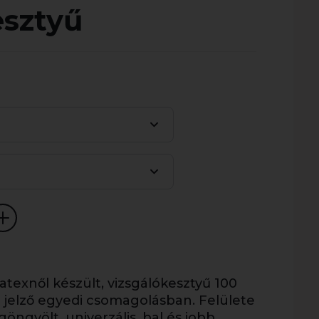
esztyű
texnől készült, vizsgálókesztyű 100
l jelző egyedi csomagolásban. Felülete
öngyölt, univerzális, bal és jobb