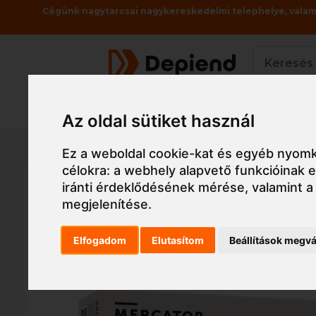
Cégünk nagytarcsai nagykereskedelmi telephelye, valami
Termékek
Az oldal sütiket használ
Főoldal
Munkaruha
Munkavédelmi kesztyű,
Ez a weboldal cookie-kat és egyéb nyomk
célokra:
a webhely alapvető funkcióinak
iránti érdeklődésének mérése, valamint a
megjelenítése
.
Elfogadom
Elutasítom
Beállítások megvá