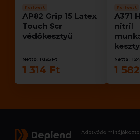
Portwest
Portwest
AP82 Grip 15 Latex
A371 H
Touch Scr
nitril
védőkesztyű
munka
keszt
Nettó: 1 035 Ft
Nettó: 1 2
1 314 Ft
1 582
Adatvédelmi tájékozta