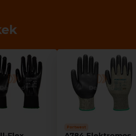
kek
Portwest
ll-Flex
A784 Elektromos