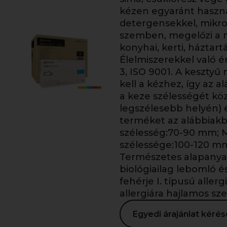
kézen egyaránt haszná
detergensekkel, mikr
szemben, megelőzi a m
konyhai, kerti, háztart
Élelmiszerekkel való é
3, ISO 9001. A kesztyű
kell a kézhez, így az a
a keze szélességét közv
legszélesebb helyén) 
terméket az alábbiakbó
szélesség:70-90 mm; M
szélessége:100-120 mm
Természetes alapanyag
biológiailag lebomló é
fehérje I. típusú allerg
allergiára hajlamos s
Egyedi árajánlat kér