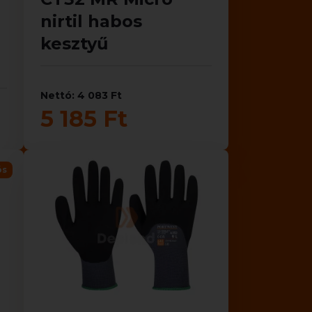
nirtil habos
kesztyű
Nettó: 4 083 Ft
5 185 Ft
ós