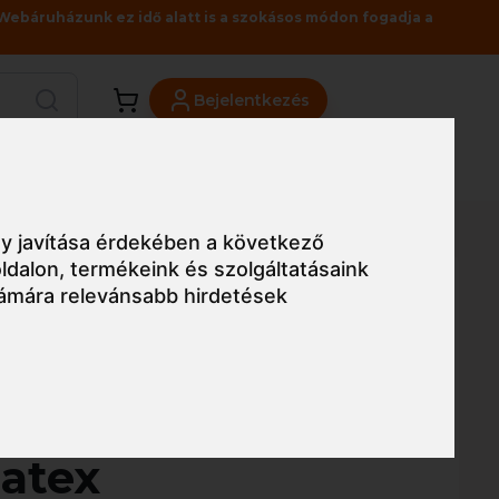
Webáruházunk ez idő alatt is a szokásos módon fogadja a
Bejelentkezés
Viszonteladóknak
Üzleteink
Blog
rezett (smooth) latex vizsgálókesztyű
y javítása érdekében a következő
ldalon
,
termékeink és szolgáltatásaink
ámára relevánsabb hirdetések
Egyszerű nézet
ntex púderezett
latex