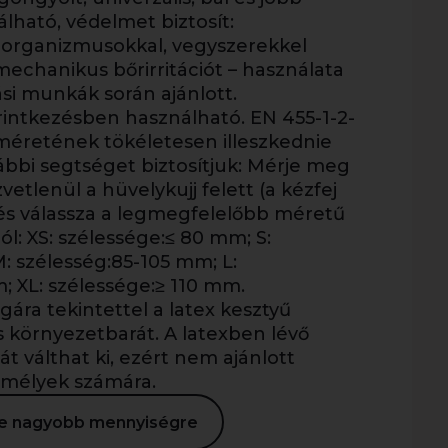
lható, védelmet biztosít:
oorganizmusokkal, vegyszerekkel
echanikus bőrirritációt – használata
ási munkák során ajánlott.
rintkezésben használható. EN 455-1-2-
 méretének tökéletesen illeszkednie
lábbi segtséget biztosítjuk: Mérje meg
etlenül a hüvelykujj felett (a kézfej
és válassza a legmegfelelőbb méretű
l: XS: szélessége:≤ 80 mm; S:
: szélesség:85-105 mm; L:
; XL: szélessége:≥ 110 mm.
ára tekintettel a latex kesztyű
s környezetbarát. A latexben lévő
iát válthat ki, ezért nem ajánlott
zemélyek számára.
ése nagyobb mennyiségre