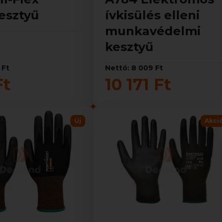
esztyű
ívkisülés elleni
munkavédelmi
kesztyű
 Ft
Nettó: 8 009 Ft
Ft
10 171 Ft
Új
Akci