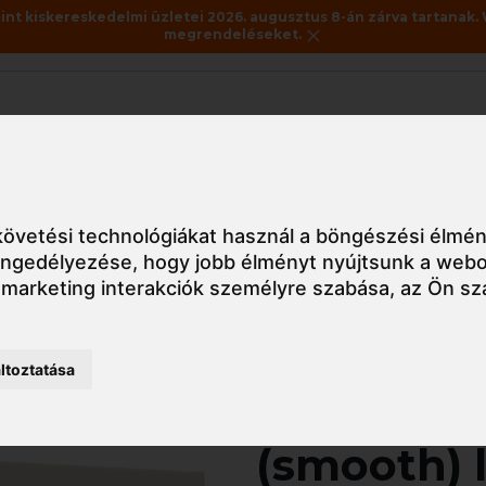
nt kiskereskedelmi üzletei 2026. augusztus 8-án zárva tartanak. 
megrendeléseket.
Akciók
Utolsó darabok
 latex kesztyű, nitril kesztyű
Védőkesztyű
ME1018 Santex púde
övetési technológiákat használ a böngészési élmén
 engedélyezése
,
hogy jobb élményt nyújtsunk a webo
 marketing interakciók személyre szabása
,
az Ön sz
Részletes nézet
ltoztatása
ME1018 Sa
(smooth) 