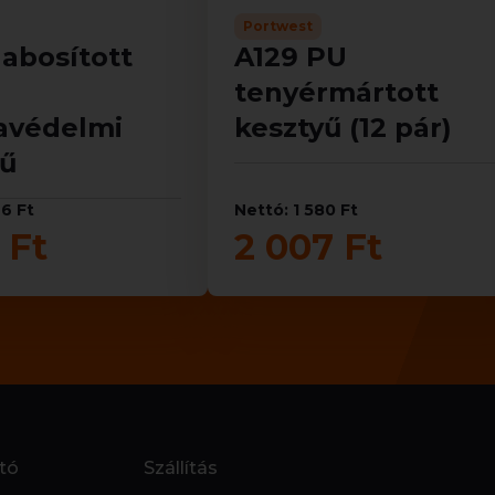
Portwest
abosított
A129 PU
tenyérmártott
védelmi
kesztyű (12 pár)
yű
46 Ft
Nettó: 1 580 Ft
 Ft
2 007 Ft
tó
Szállítás