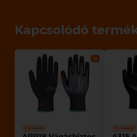
Kapcsolódó termé
Új
Portwest
Portwest
APR18 Vágásbiztos
A315 A