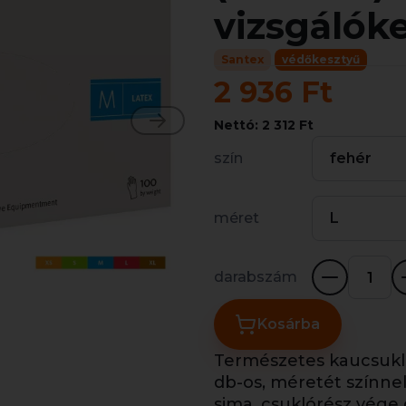
vizsgálók
Santex
védőkesztyű
2 936 Ft
Nettó: 2 312 Ft
szín
fehér
méret
L
darabszám
Kosárba
Természetes kaucsukla
db-os, méretét színne
sima, csuklórész vége g