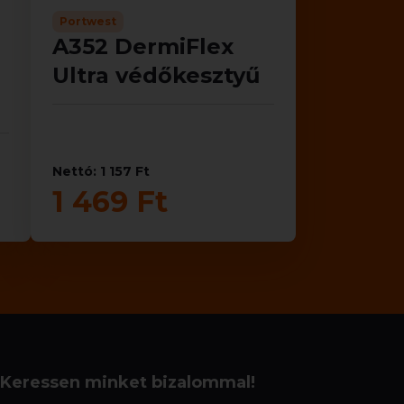
Portwest
A352 DermiFlex
Ultra védőkesztyű
Nettó: 1 157 Ft
1 469 Ft
Keressen minket bizalommal!