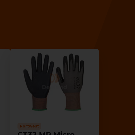
Portwest
CT32 MR Micro