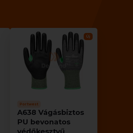
Új
Portwest
A638 Vágásbiztos
PU bevonatos
védőkesztyű