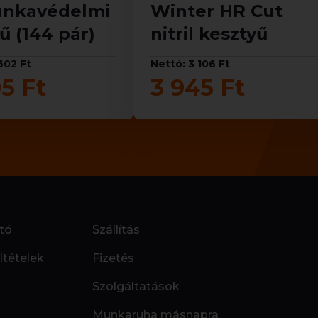
nkavédelmi
Winter HR Cut
ű (144 pár)
nitril kesztyű
602 Ft
Nettó: 3 106 Ft
5 Ft
3 945 Ft
tó
Szállítás
ltételek
Fizetés
Szolgáltatások
Munkaruha másnapra