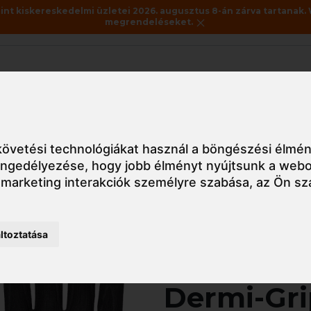
nt kiskereskedelmi üzletei 2026. augusztus 8-án zárva tartanak. 
megrendeléseket.
Akciók
Utolsó darabok
 latex kesztyű, nitril kesztyű
Védőkesztyű
A335 Portwest A335
övetési technológiákat használ a böngészési élmén
 engedélyezése
,
hogy jobb élményt nyújtsunk a webo
 marketing interakciók személyre szabása
,
az Ön sz
Részletes nézet
ltoztatása
A335 Port
Dermi-Gri