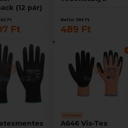
ack (12 pár)
462 Ft
Nettó: 385 Ft
07 Ft
489 Ft
Portwest
Latexmentes
A646 Vis-Tex