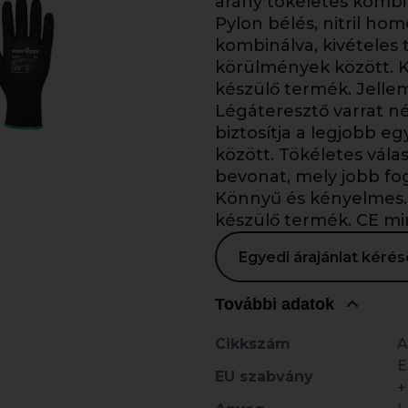
arány tökéletes kombin
Pylon bélés, nitril hom
kombinálva, kivételes
körülmények között. K
készülő termék. Jelle
Légáteresztő varrat né
biztosítja a legjobb e
között. Tökéletes vála
bevonat, mely jobb fog
Könnyű és kényelmes. 
készülő termék. CE min
Egyedi árajánlat kér
További adatok
Cikkszám
A
E
EU szabvány
+