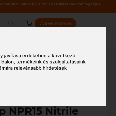
Webáruházunk ez idő alatt is a szokásos módon fogadja a
Bejelentkezés
Viszonteladóknak
Üzleteink
Blog
 - Dermi-Grip NPR15 Nitrile Sandy kesztyű
y javítása érdekében a következő
ldalon
,
termékeink és szolgáltatásaink
ámára relevánsabb hirdetések
Egyszerű nézet
west A335 -
p NPR15 Nitrile