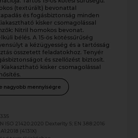
ációja. Tartós 15-ös kötési sűrűségű.
okos (textúrált) bevonattal
 tapadás és fogásbiztonság minden
iakasztható kisker csomagolással
mzők: Nitril homokos bevonat.
lküli bélés. A 15-ös kötéssűrűség
gyensúlyt a kézügyesség és a tartósság
sztás összetett feladatokhoz. Tenyér
ásbiztonságot és szellőzést biztosít.
Kiakasztható kisker csomagolással
ősítés.
ése nagyobb mennyiségre
335
N ISO 21420:2020 Dexterity 5; EN 388:2016
 A1:2018 (4131X)