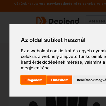
Cégünk nagytarcsai nagykereskedelmi telephelye, valami
Termékek
Az oldal sütiket használ
Főoldal
Munkaruha
Munkavédelmi kesztyű,
Ez a weboldal cookie-kat és egyéb nyomk
célokra:
a webhely alapvető funkcióinak
iránti érdeklődésének mérése, valamint a
megjelenítése
.
Elfogadom
Elutasítom
Beállítások megvá