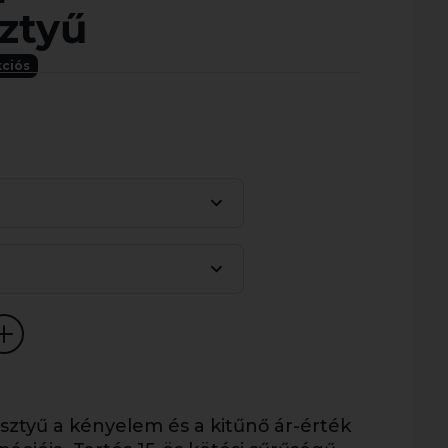
ztyű
ciós
ztyű a kényelem és a kitűnő ár-érték