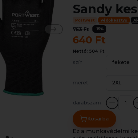
Sandy kes
Portwest
védőkesztyű
Ak
753 Ft
-15%
640 Ft
Nettó: 504 Ft
szín
fekete
méret
2XL
darabszám
Kosárba
Ez a munkavédelmi kes