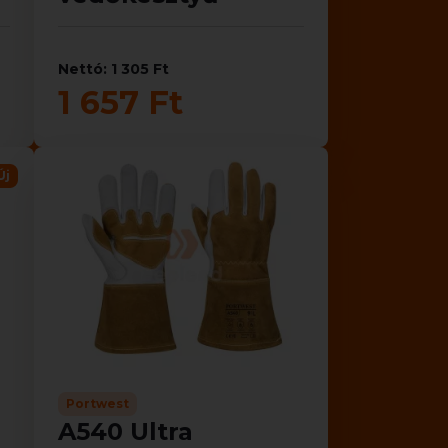
Nettó: 1 305 Ft
1 657 Ft
Új
Portwest
A540 Ultra