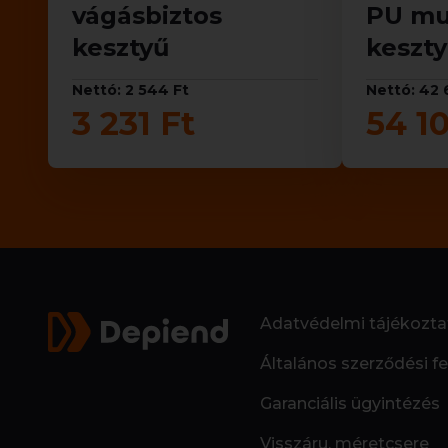
vágásbiztos
PU mu
kesztyű
keszty
Nettó: 2 544 Ft
Nettó: 42 
3 231 Ft
54 10
Adatvédelmi tájékozta
Általános szerződési fe
Garanciális ügyintézés
Visszáru, méretcsere