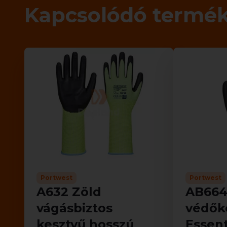
Kapcsolódó termé
Portwest
Portwest
A632 Zöld
AB664
vágásbiztos
védőke
kesztyű hosszú
Essent