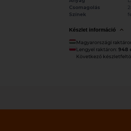
Anyag
L
Csomagolás
2
Színek
f
Készlet információ
Magyarországi raktáro
Lengyel raktáron:
948 
Következő készletfeltö