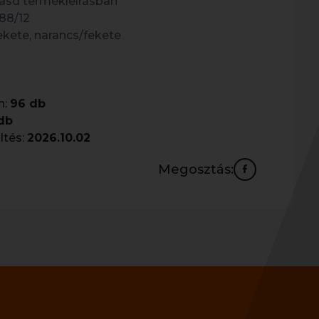
ásd termékleírásban
88/12
ekete, narancs/fekete
n:
96 db
db
ltés:
2026.10.02
Megosztás: