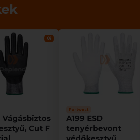
kek
Új
Portwest
 Vágásbiztos
A199 ESD
sztyű, Cut F
tenyérbevont
ial
védőkesztyű