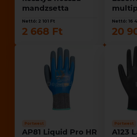
mandzsetta
multip
Nettó: 2 101 Ft
Nettó: 16 
2 668 Ft
20 9
Portwest
Portwest
AP81 Liquid Pro HR
A123 