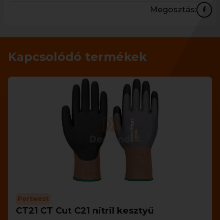
Megosztás:
Kapcsolódó termékek
Portwest
CT21 CT Cut C21 nitril kesztyű