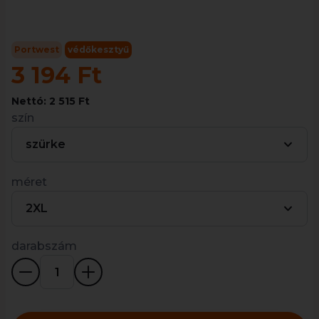
Portwest
védőkesztyű
3 194 Ft
Nettó: 2 515 Ft
szín
szürke
méret
2XL
darabszám