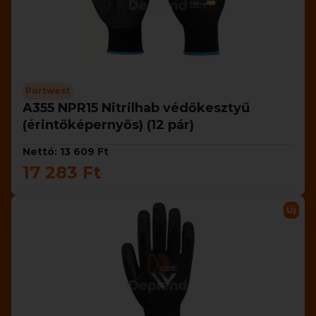
Portwest
A355 NPR15 Nitrilhab védőkesztyű
(érintőképernyős) (12 pár)
Nettó: 13 609 Ft
17 283 Ft
Új