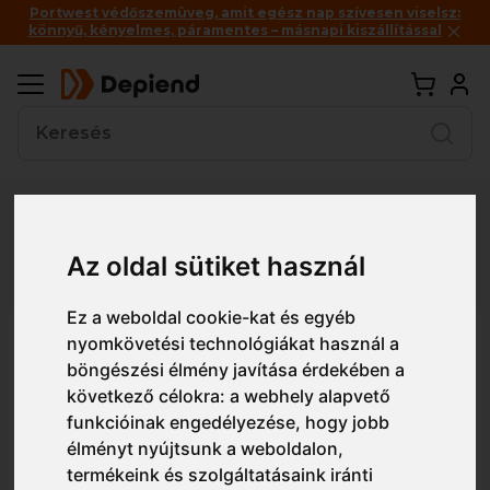
Portwest védőszemüveg, amit egész nap szívesen viselsz:
könnyű, kényelmes, páramentes – másnapi kiszállítással
Vissza
Az oldal sütiket használ
Részletes nézet
Egyszerű nézet
Ez a weboldal cookie-kat és egyéb
A665 Portwest
nyomkövetési technológiákat használ a
böngészési élmény javítása érdekében a
Továbbfejlesztett Cut 5 kesztyű
következő célokra:
a webhely alapvető
funkcióinak engedélyezése
,
hogy jobb
élményt nyújtsunk a weboldalon
,
termékeink és szolgáltatásaink iránti