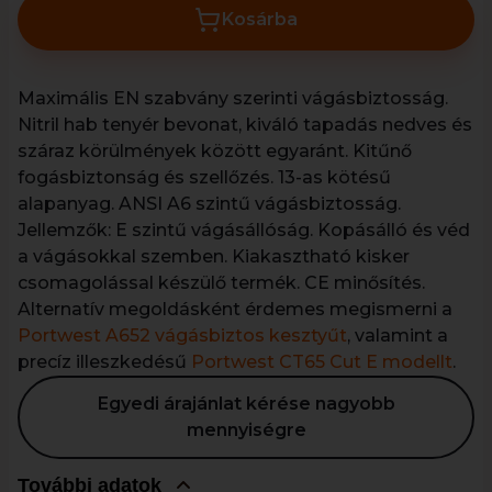
Kosárba
Maximális EN szabvány szerinti vágásbiztosság.
Nitril hab tenyér bevonat, kiváló tapadás nedves és
száraz körülmények között egyaránt. Kitűnő
fogásbiztonság és szellőzés. 13-as kötésű
alapanyag. ANSI A6 szintű vágásbiztosság.
Jellemzők: E szintű vágásállóság. Kopásálló és véd
a vágásokkal szemben. Kiakasztható kisker
csomagolással készülő termék. CE minősítés.
Alternatív megoldásként érdemes megismerni a
Portwest A652 vágásbiztos kesztyűt
, valamint a
precíz illeszkedésű
Portwest CT65 Cut E modellt
.
Egyedi árajánlat kérése nagyobb
mennyiségre
További adatok