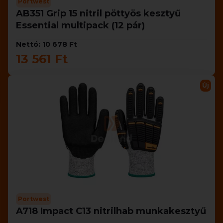
Portwest
AB351 Grip 15 nitril pöttyös kesztyű
Essential multipack (12 pár)
Nettó: 10 678 Ft
13 561 Ft
Új
Portwest
A718 Impact C13 nitrilhab munkakesztyű