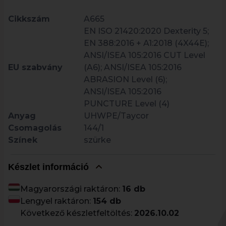
Cikkszám
A665
EN ISO 21420:2020 Dexterity 5;
EN 388:2016 + A1:2018 (4X44E);
ANSI/ISEA 105:2016 CUT Level
EU szabvány
(A6); ANSI/ISEA 105:2016
ABRASION Level (6);
ANSI/ISEA 105:2016
PUNCTURE Level (4)
Anyag
UHWPE/Taycor
Csomagolás
144/1
Színek
szürke
Készlet információ
Magyarországi raktáron:
16 db
Lengyel raktáron:
154 db
Következő készletfeltöltés:
2026.10.02