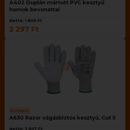
A402 Duplán mártott PVC kesztyű
homok bevonattal
Nettó: 1 809 Ft
2 297 Ft
Portwest
A630 Razor vágásbiztos kesztyű, Cut 5
Nettó: 3 857 Ft