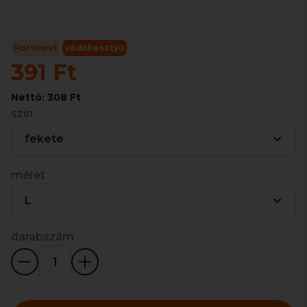
Portwest
védőkesztyű
391 Ft
Nettó: 308 Ft
szín
fekete
méret
L
darabszám