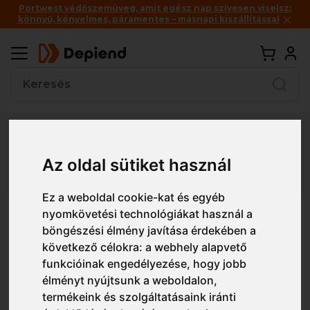
Portwest védőszemüveg, amit egész nap szívesen viselsz:
könnyű, kényelmes, páramentes – másnapi kiszállítással
Vissza
Az oldal sütiket használ
Részletes nézet
Egyszerű nézet
Ez a weboldal cookie-kat és egyéb
nyomkövetési technológiákat használ a
A110 Portwest Nylon PVC
böngészési élmény javítása érdekében a
pontozott védőkesztyű
következő célokra:
a webhely alapvető
funkcióinak engedélyezése
,
hogy jobb
élményt nyújtsunk a weboldalon
,
termékeink és szolgáltatásaink iránti