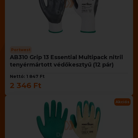
Portwest
AB310 Grip 13 Essential Multipack nitril
tenyérmártott védőkesztyű (12 pár)
Nettó: 1 847 Ft
2 346 Ft
Akciós