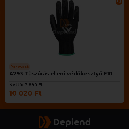
Új
Portwest
A793 Tűszúrás elleni védőkesztyű F10
Nettó: 7 890 Ft
10 020 Ft