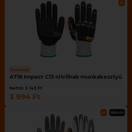
Új
Portwest
A718 Impact C13 nitrilhab munkakesztyű
Nettó: 3 145 Ft
3 994 Ft
Új
Akciós