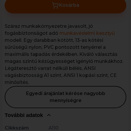
Kosárba
Száraz munkakörnyezetre javasolt, jó
fogásbiztonságot adó
munkavédelmi kesztyű
modell. Egy darabban kötött, 13-as kötési
sűrűségű nylon, PVC pontozott tenyérrel a
maximális tapadás érdekében. Kiváló választás
magas szintű kézügyességet igénylő munkákhoz.
Légáteresztő varrat nélküli bélés, ANSI
vágásbiztosság A1 szint, ANSI 1 kopási szint, CE
minősítés.
Egyedi árajánlat kérése nagyobb
mennyiségre
További adatok
Cikkszám
A110