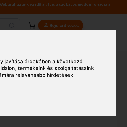
Webáruházunk ez idő alatt is a szokásos módon fogadja a
Bejelentkezés
Viszonteladóknak
Üzleteink
Blog
mi Pro kesztyű
y javítása érdekében a következő
ldalon
,
termékeink és szolgáltatásaink
ámára relevánsabb hirdetések
Egyszerű nézet
west Dermi Pro