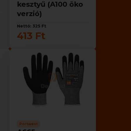
kesztyű (A100 öko
verzió)
Nettó: 325 Ft
413 Ft
Portwest