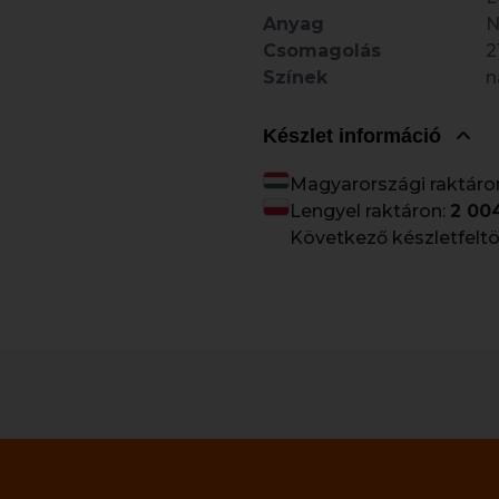
Anyag
N
Csomagolás
2
Színek
n
Készlet információ
Magyarországi raktáro
Lengyel raktáron:
2 00
Következő készletfeltö