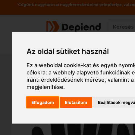
Cégünk nagytarcsai nagykereskedelmi telephelye, valami
Termékek
Az oldal sütiket használ
Főoldal
Munkaruha
Munkavédelmi kesztyű,
Ez a weboldal cookie-kat és egyéb nyomk
célokra:
a webhely alapvető funkcióinak
iránti érdeklődésének mérése, valamint a
megjelenítése
.
Elfogadom
Elutasítom
Beállítások megvá