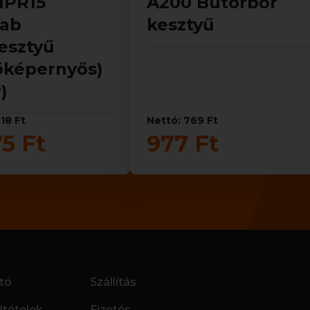
NPR15
A200 Bútorbőr
hab
kesztyű
esztyű
őképernyős)
)
18 Ft
Nettó: 769 Ft
75 Ft
977 Ft
tó
Szállítás
ltételek
Fizetés