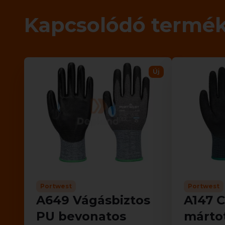
Kapcsolódó termé
Új
Portwest
Portwest
A649 Vágásbiztos
A147 C
PU bevonatos
márto