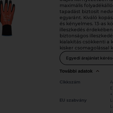
maximális folyadékálló
tapadást biztosít ned
egyaránt. Kiváló kopás
és kényelmes. 13-as k
illeszkedés érdekében
biztonságos illeszked
kialakítás csökkenti a
kisker csomagolással 
Egyedi árajánlat kér
További adatok
Cikkszám
A
E
+
EU szabvány
L
L
L