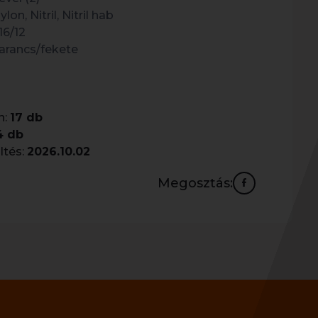
ylon, Nitril, Nitril hab
16/12
arancs/fekete
n:
17 db
4 db
ltés:
2026.10.02
Megosztás: