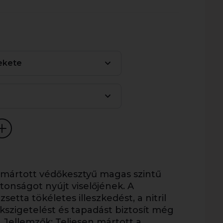
ekete
en mártott védőkesztyű magas szintű
onságot nyújt viselőjének. A
etta tökéletes illeszkedést, a nitril
kszigetelést és tapadást biztosít még
. Jellemzők: Teljesen mártott a