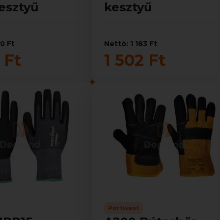
esztyű
kesztyű
60 Ft
Nettó: 1 183 Ft
 Ft
1 502 Ft
Portwest