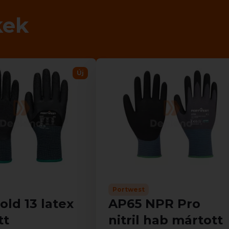
kek
Új
Portwest
old 13 latex
AP65 NPR Pro
tt
nitril hab mártott