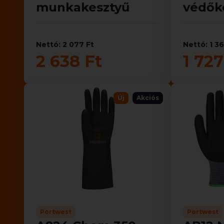
munkakesztyű
védők
Nettó: 2 077 Ft
Nettó: 1 3
2 638 Ft
1 727
Új
Akciós
Portwest
Portwest