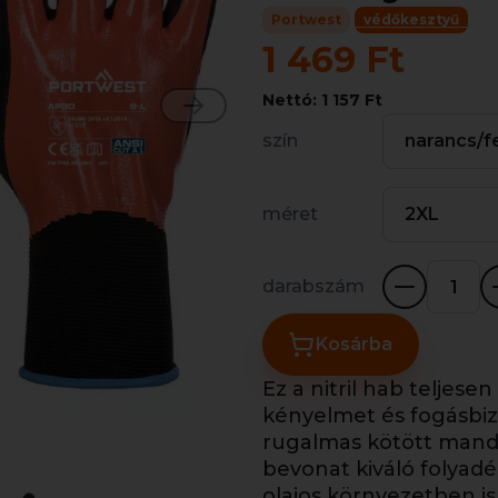
Portwest
védőkesztyű
1 469 Ft
Nettó: 1 157 Ft
szín
narancs/f
méret
2XL
darabszám
Kosárba
Ez a nitril hab teljes
kényelmet és fogásbizt
rugalmas kötött mandzs
bevonat kiváló folyadé
olajos környezetben is