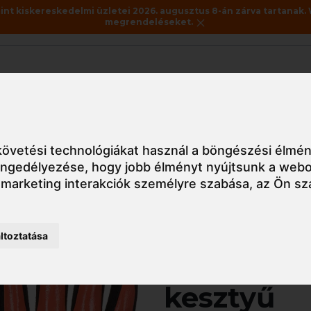
nt kiskereskedelmi üzletei 2026. augusztus 8-án zárva tartanak. 
megrendeléseket.
Akciók
Utolsó darabok
 latex kesztyű, nitril kesztyű
Védőkesztyű
AP30 Portwest Der
övetési technológiákat használ a böngészési élmén
 engedélyezése
,
hogy jobb élményt nyújtsunk a webo
 marketing interakciók személyre szabása
,
az Ön sz
Részletes nézet
ltoztatása
AP30 Port
kesztyű