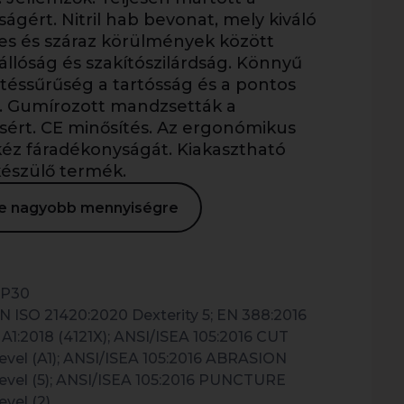
ságért. Nitril hab bevonat, mely kiváló
ves és száraz körülmények között
állóság és szakítószilárdság. Könnyű
ötéssűrűség a tartósság és a pontos
. Gumírozott mandzsetták a
ésért. CE minősítés. Az ergonómikus
 kéz fáradékonyságát. Kiakasztható
készülő termék.
ése nagyobb mennyiségre
P30
N ISO 21420:2020 Dexterity 5; EN 388:2016
 A1:2018 (4121X); ANSI/ISEA 105:2016 CUT
evel (A1); ANSI/ISEA 105:2016 ABRASION
evel (5); ANSI/ISEA 105:2016 PUNCTURE
evel (2)