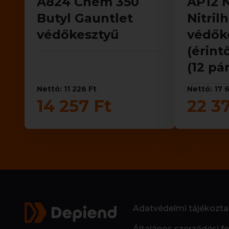
A824 Chem 350
AP12 
Butyl Gauntlet
Nitril
védőkesztyű
védők
(érint
(12 pár
Nettó: 11 226 Ft
Nettó: 17 6
14 257 Ft
22 3
Adatvédelmi tájékozta
Általános szerződési fe