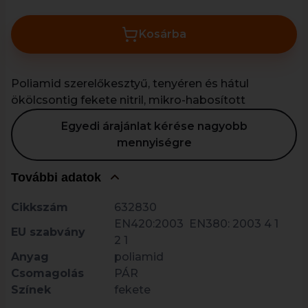
Kosárba
Poliamid szerelőkesztyű, tenyéren és hátul
ökölcsontig fekete nitril, mikro-habosított
Egyedi árajánlat kérése nagyobb
mennyiségre
További adatok
Cikkszám
632830
EN420:2003 EN380: 2003 4 1
EU szabvány
2 1
Anyag
poliamid
Csomagolás
PÁR
Színek
fekete