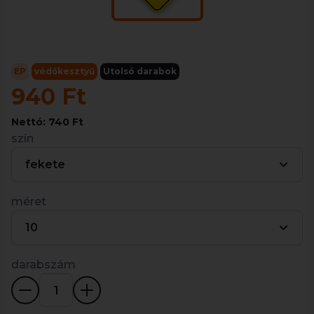
EP
védőkesztyű
Utolsó darabok
940 Ft
Nettó: 740 Ft
szín
fekete
méret
10
darabszám