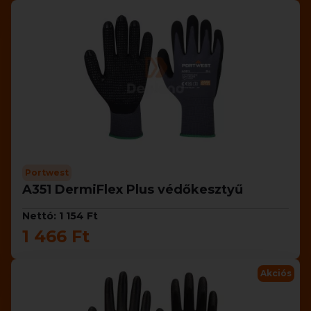
Portwest
A351 DermiFlex Plus védőkesztyű
Nettó: 1 154 Ft
1 466 Ft
Akciós