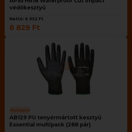
AP55 HR18 Waterproof Cut Impact
védőkesztyű
Nettó: 6 952 Ft
8 829 Ft
Portwest
AB129 PU tenyérmártott kesztyű
Essential multipack (288 pár)