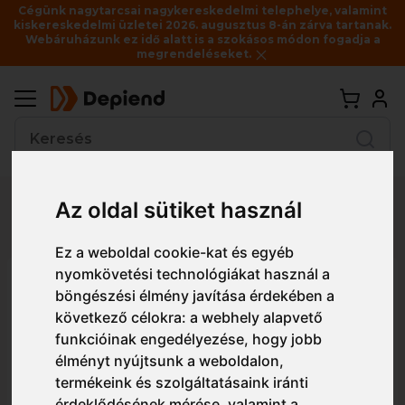
Cégünk nagytarcsai nagykereskedelmi telephelye, valamint
kiskereskedelmi üzletei 2026. augusztus 8-án zárva tartanak.
Webáruházunk ez idő alatt is a szokásos módon fogadja a
megrendeléseket.
Vissza
Az oldal sütiket használ
Részletes nézet
Egyszerű nézet
Ez a weboldal cookie-kat és egyéb
nyomkövetési technológiákat használ a
632830 Poliamid szerelőkesztyű,
böngészési élmény javítása érdekében a
tenyéren és hátul ökölcsontig
következő célokra:
a webhely alapvető
nitril
funkcióinak engedélyezése
,
hogy jobb
élményt nyújtsunk a weboldalon
,
termékeink és szolgáltatásaink iránti
érdeklődésének mérése, valamint a