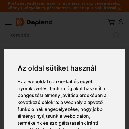
Portwest védőszemüveg, amit egész nap szívesen viselsz:
könnyű, kényelmes, páramentes – másnapi kiszállítással
Vissza
Az oldal sütiket használ
Részletes nézet
Egyszerű nézet
Ez a weboldal cookie-kat és egyéb
nyomkövetési technológiákat használ a
1WILF0 EUROWINTER L200
böngészési élmény javítása érdekében a
BÉLELT KESZTYŰ
következő célokra:
a webhely alapvető
funkcióinak engedélyezése
,
hogy jobb
élményt nyújtsunk a weboldalon
,
termékeink és szolgáltatásaink iránti