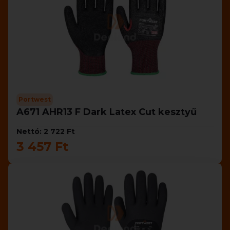
Portwest
A671 AHR13 F Dark Latex Cut kesztyű
Nettó: 2 722 Ft
3 457 Ft