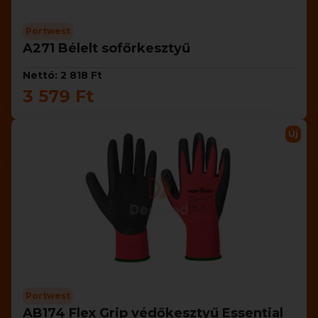
Portwest
A271 Bélelt sofőrkesztyű
Nettó: 2 818 Ft
3 579 Ft
Új
Portwest
AB174 Flex Grip védőkesztyű Essential