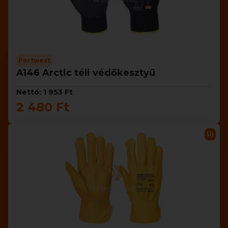
Portwest
A146 Arctic téli védőkesztyű
Nettó: 1 953 Ft
2 480 Ft
Új