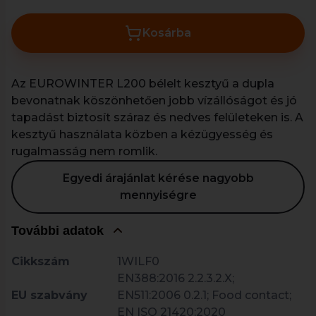
Kosárba
Az EUROWINTER L200 bélelt kesztyű a dupla
bevonatnak köszönhetően jobb vízállóságot és jó
tapadást biztosít száraz és nedves felületeken is. A
kesztyű használata közben a kézügyesség és
rugalmasság nem romlik.
Egyedi árajánlat kérése nagyobb
mennyiségre
További adatok
Cikkszám
1WILF0
EN388:2016 2.2.3.2.X;
EU szabvány
EN511:2006 0.2.1; Food contact;
EN ISO 21420:2020