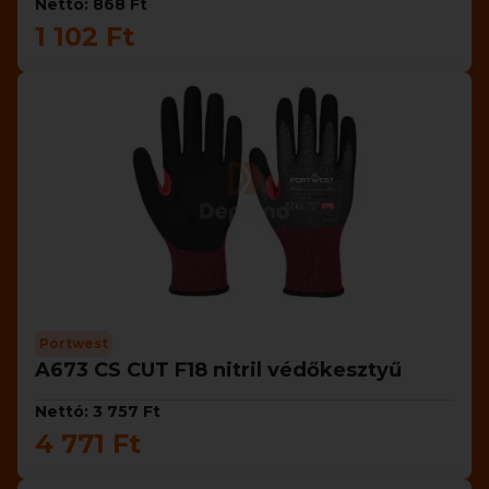
Nettó: 868 Ft
1 102 Ft
Portwest
A673 CS CUT F18 nitril védőkesztyű
Nettó: 3 757 Ft
4 771 Ft