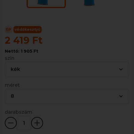
EP
védőkesztyű
2 419 Ft
Nettó: 1 905 Ft
szín
kék
méret
8
darabszám