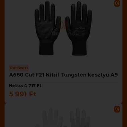
Új
Portwest
A680 Cut F21 Nitril Tungsten kesztyű A9
Nettó: 4 717 Ft
5 991 Ft
Új