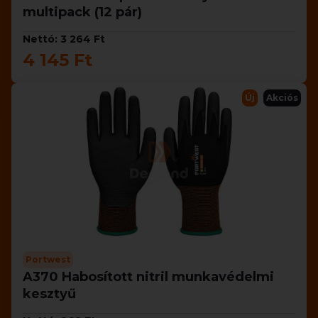
multipack (12 pár)
Nettó: 3 264 Ft
4 145 Ft
Új
Akciós
Portwest
A370 Habosított nitril munkavédelmi
kesztyű