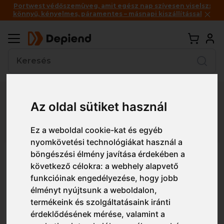
Portwest védőszemüveg, amit egész nap szívesen viselsz:
könnyű, kényelmes, páramentes – másnapi kiszállítással
Vissza
Az oldal sütiket használ
Részletes nézet
Egyszerű nézet
Ez a weboldal cookie-kat és egyéb
nyomkövetési technológiákat használ a
böngészési élmény javítása érdekében a
SK24 Portwest Hiker zokni
következő célokra:
a webhely alapvető
funkcióinak engedélyezése
,
hogy jobb
élményt nyújtsunk a weboldalon
,
termékeink és szolgáltatásaink iránti
érdeklődésének mérése, valamint a