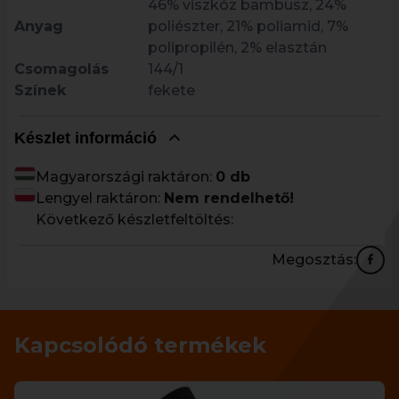
46% viszkóz bambusz, 24%
Anyag
poliészter, 21% poliamid, 7%
polipropilén, 2% elasztán
Csomagolás
144/1
Színek
fekete
Készlet információ
Magyarországi raktáron:
0 db
Lengyel raktáron:
Nem rendelhető!
Következő készletfeltöltés:
Megosztás:
Kapcsolódó termékek