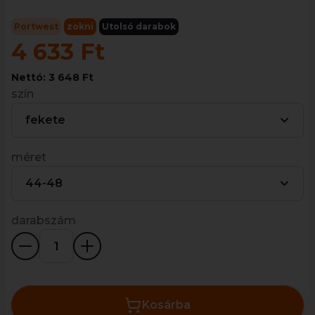
Portwest
zokni
Utolsó darabok
4 633 Ft
Nettó: 3 648 Ft
szín
fekete
méret
44-48
darabszám
Kosárba