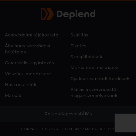
Adatvédelmi tájékoztató
Szállítás
Általános szerződési
Fizetés
feltételek
Szolgáltatások
Garanciális ügyintézés
Munkaruha másnapra
Visszáru, méretcsere
Gyakran ismételt kérdések
Hasznos infók
Elállás a szerződéstől
Márkák
magánszemélyeknek
Rólunk
Kapcsolat
Állás
COPYRIGHT © 2026 | D-U-N-S® SZÁM: 86-063-9939