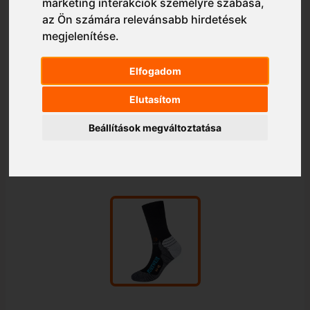
marketing interakciók személyre szabása
,
az Ön számára relevánsabb hirdetések
megjelenítése
.
Elfogadom
Elutasítom
Beállítások megváltoztatása
1/1