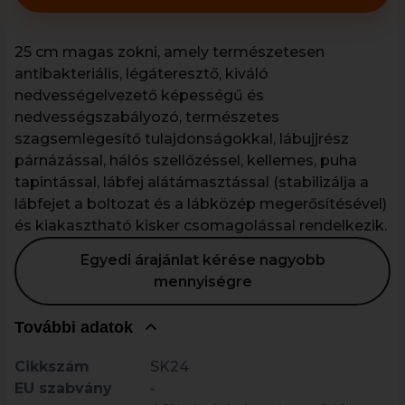
25 cm magas zokni, amely természetesen
antibakteriális, légáteresztő, kiváló
nedvességelvezető képességű és
nedvességszabályozó, természetes
szagsemlegesítő tulajdonságokkal, lábujjrész
párnázással, hálós szellőzéssel, kellemes, puha
tapintással, lábfej alátámasztással (stabilizálja a
lábfejet a boltozat és a lábközép megerősítésével)
és kiakasztható kisker csomagolással rendelkezik.
Egyedi árajánlat kérése nagyobb
mennyiségre
További adatok
Cikkszám
SK24
EU szabvány
-