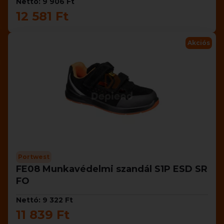
Nettó: 9 906 Ft
12 581 Ft
Akciós
Portwest
FE08 Munkavédelmi szandál S1P ESD SR
FO
Nettó: 9 322 Ft
11 839 Ft