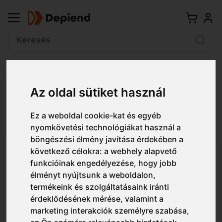
Az oldal sütiket használ
Vissza
Ez a weboldal cookie-kat és egyéb
Részletes nézet
Egyszerű nézet
nyomkövetési technológiákat használ a
böngészési élmény javítása érdekében a
következő célokra:
a webhely alapvető
LCG48 BUBI (01) fehér
funkcióinak engedélyezése
,
hogy jobb
thermokaplis szandál
élményt nyújtsunk a weboldalon
,
termékeink és szolgáltatásaink iránti
érdeklődésének mérése, valamint a
marketing interakciók személyre szabása
,