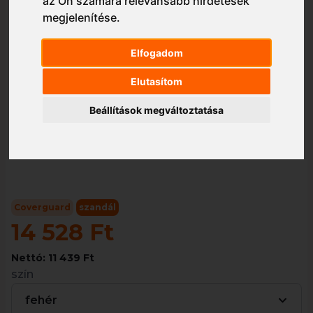
az Ön számára relevánsabb hirdetések
megjelenítése
.
Elfogadom
1/1
Elutasítom
Beállítások megváltoztatása
Coverguard
szandál
14 528 Ft
Nettó: 11 439 Ft
szín
fehér