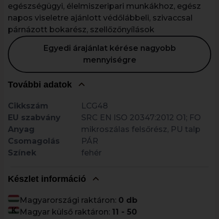
egészségügyi, élelmiszeripari munkákhoz, egész
napos viseletre ajánlott védőlábbeli, szivaccsal
párnázott bokarész, szellőzőnyílások
Egyedi árajánlat kérése nagyobb
mennyiségre
További adatok
Cikkszám
LCG48
EU szabvány
SRC EN ISO 20347:2012 O1; FO
Anyag
mikroszálas felsőrész, PU talp
Csomagolás
PÁR
Színek
fehér
Készlet információ
Magyarországi raktáron:
0 db
Magyar külső raktáron:
11 - 50