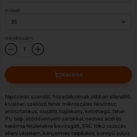
méret
35
darabszám
Kosárba
tépőzáras szandál, folyadékoknak jobban ellenálló,
kiválóan szellőző fehér mikroszálas felsőrész,
antisztatikus, olajálló, hajlékony, kétrétegű, fehér
PU talp, ütődéselnyelő sarokkal, nedves acél és
kerámia felületekre bevizsgált, SRC fokú csúszás
elleni védelem, kényelmes talpbélés, könnyű súlyú,