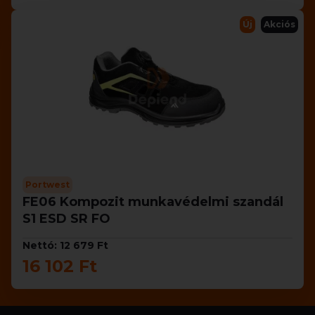
Új
Akciós
Portwest
FE06 Kompozit munkavédelmi szandál
S1 ESD SR FO
Nettó: 12 679 Ft
16 102 Ft