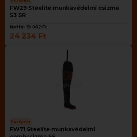
Portwest
FW29 Steelite munkavédelmi csizma
S3 SR
Nettó: 19 082 Ft
24 234 Ft
Portwest
FW71 Steelite munkavédelmi
combcsizma S5