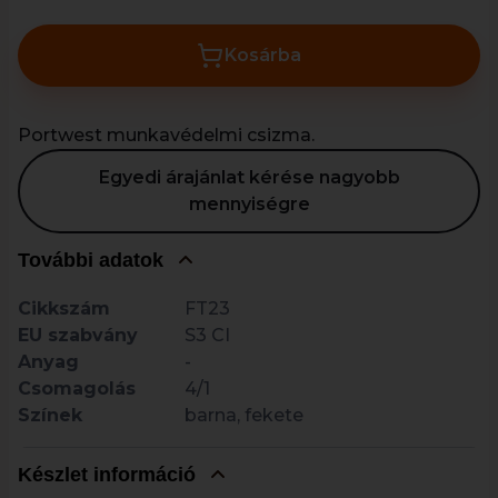
Kosárba
Portwest munkavédelmi csizma.
Egyedi árajánlat kérése nagyobb
mennyiségre
További adatok
Cikkszám
FT23
EU szabvány
S3 CI
Anyag
-
Csomagolás
4/1
Színek
barna, fekete
Készlet információ