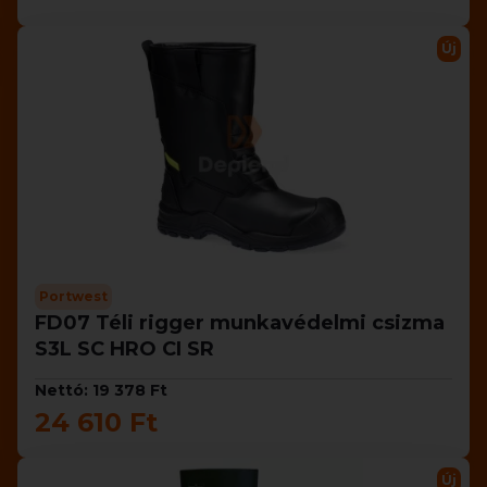
Új
Portwest
FD07 Téli rigger munkavédelmi csizma
S3L SC HRO CI SR
Nettó: 19 378 Ft
24 610 Ft
Új