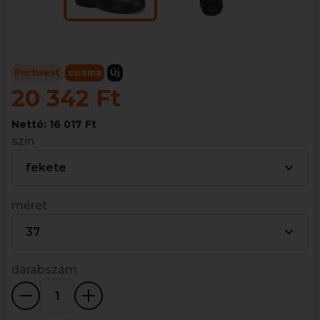
Portwest
csizma
Új
20 342 Ft
Nettó: 16 017 Ft
szín
fekete
méret
37
darabszám