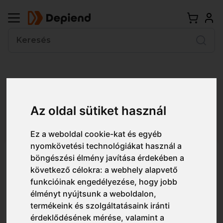
Vissza
Az oldal sütiket használ
Részletes nézet
Egyszerű nézet
Ez a weboldal cookie-kat és egyéb
nyomkövetési technológiákat használ a
FT23 Portwest Steel Leather
böngészési élmény javítása érdekében a
következő célokra:
a webhely alapvető
Rigger munkavédelmi csizma
funkcióinak engedélyezése
,
hogy jobb
S3 CI
élményt nyújtsunk a weboldalon
,
termékeink és szolgáltatásaink iránti
érdeklődésének mérése, valamint a