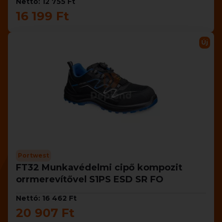
Nettó: 12 755 Ft
16 199 Ft
Új
Portwest
FT32 Munkavédelmi cipő kompozit
orrmerevítővel S1PS ESD SR FO
Nettó: 16 462 Ft
20 907 Ft