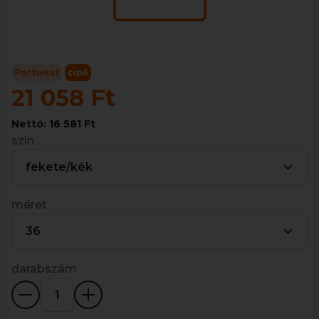
Portwest
cipő
21 058 Ft
Nettó: 16 581 Ft
szín
fekete/kék
méret
36
darabszám