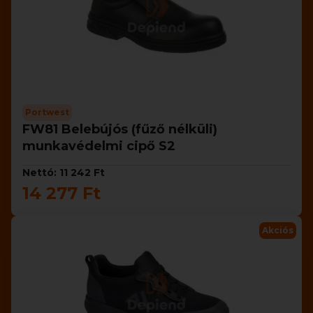
Portwest
FW81 Belebújós (fűző nélküli)
munkavédelmi cipő S2
Nettó: 11 242 Ft
14 277 Ft
Akciós