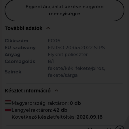
Egyedi árajánlat kérése nagyobb
mennyiségre
További adatok
Cikkszám
FC06
EU szabvány
EN ISO 20345:2022 S1PS
Anyag
Flyknit poliészter
Csomagolás
8/1
fekete/kék, fekete/piros,
Színek
fekete/sárga
Készlet információ
Magyarországi raktáron:
0 db
Lengyel raktáron:
42 db
Következő készletfeltöltés:
2026.09.18