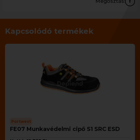
Megosztás:
Kapcsolódó termékek
Portwest
FE07 Munkavédelmi cipő S1 SRC ESD