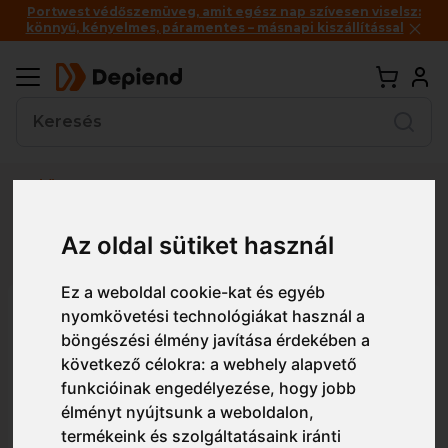
Portwest védőszemüveg, amit egész nap szívesen viselsz:
könnyű, kényelmes, páramentes – másnapi kiszállítással
Vissza
Részletes nézet
Egyszerű nézet
Az oldal sütiket használ
Ez a weboldal cookie-kat és egyéb
FC06 Portwest FX2 Eco Fly
nyomkövetési technológiákat használ a
böngészési élmény javítása érdekében a
Composite Trainer S1PS SR FO
következő célokra:
a webhely alapvető
munkavédelmi cipő
funkcióinak engedélyezése
,
hogy jobb
élményt nyújtsunk a weboldalon
,
termékeink és szolgáltatásaink iránti