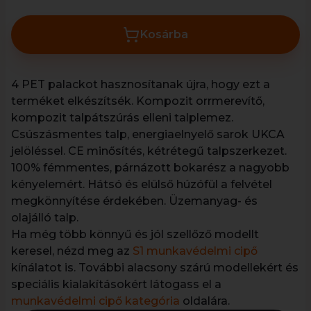
Kosárba
4 PET palackot hasznosítanak újra, hogy ezt a
terméket elkészítsék. Kompozit orrmerevítő,
kompozit talpátszúrás elleni talplemez.
Csúszásmentes talp, energiaelnyelő sarok UKCA
jelöléssel. CE minősítés, kétrétegű talpszerkezet.
100% fémmentes, párnázott bokarész a nagyobb
kényelemért. Hátsó és elülső húzófül a felvétel
megkönnyítése érdekében. Üzemanyag- és
olajálló talp.
Ha még több könnyű és jól szellőző modellt
keresel, nézd meg az
S1 munkavédelmi cipő
kínálatot is. További alacsony szárú modellekért és
speciális kialakításokért látogass el a
munkavédelmi cipő kategória
oldalára.