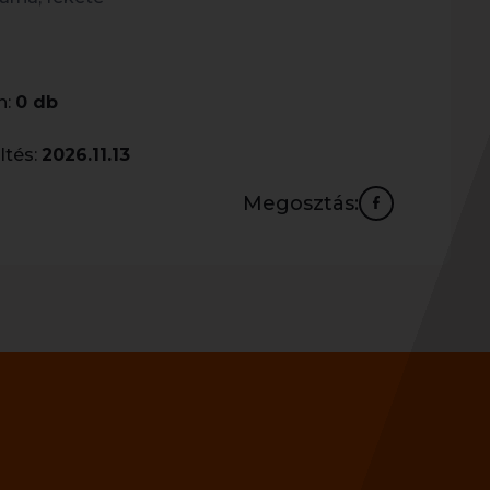
n:
0 db
ltés:
2026.11.13
Megosztás: