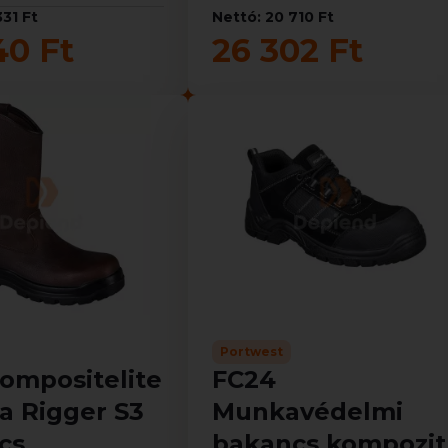
331 Ft
Nettó: 20 710 Ft
40 Ft
26 302 Ft
Portwest
ompositelite
FC24
a Rigger S3
Munkavédelmi
cs
bakancs kompozit