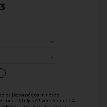
3
ó és biztonságos minőségi
 modell, teljes S3 védelemmel. A
 felsőrész megakadályozza a víz