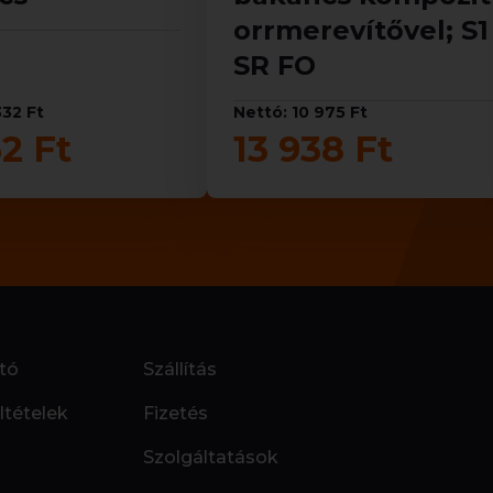
orrmerevítővel; S1
SR FO
332 Ft
Nettó: 10 975 Ft
2 Ft
13 938 Ft
tó
Szállítás
ltételek
Fizetés
Szolgáltatások