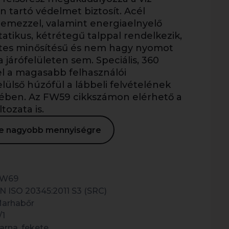
n tartó védelmet biztosít. Acél
lemezzel, valamint energiaelnyelő
tatikus, kétrétegű talppal rendelkezik,
es minősítésű és nem hagy nyomot
 járófelületen sem. Speciális, 360
 a magasabb felhasználói
lülső húzófül a lábbeli felvételének
ben. Az FW59 cikkszámon elérhető a
ozata is.
ése nagyobb mennyiségre
W69
N ISO 20345:2011 S3 (SRC)
arhabőr
/1
arna, fekete