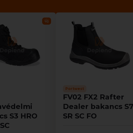
Új
Portwest
FV02 FX2 Rafter
védelmi
Dealer bakancs S
cs S3 HRO
SR SC FO
 SC