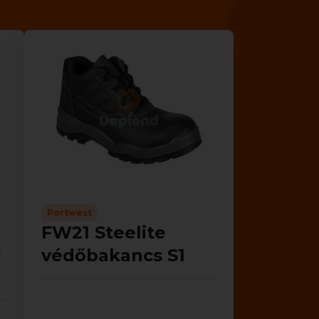
Portwest
FW21 Steelite
7
védőbakancs S1