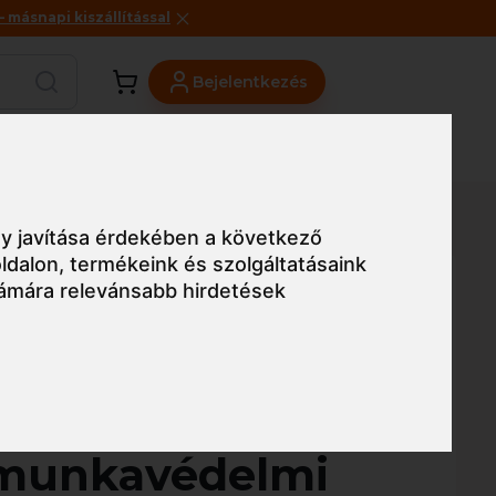
másnapi kiszállítással
Bejelentkezés
Viszonteladóknak
Üzleteink
Blog
édelmi bakancs S3
y javítása érdekében a következő
ldalon
,
termékeink és szolgáltatásaink
ámára relevánsabb hirdetések
Egyszerű nézet
west Steelite
munkavédelmi