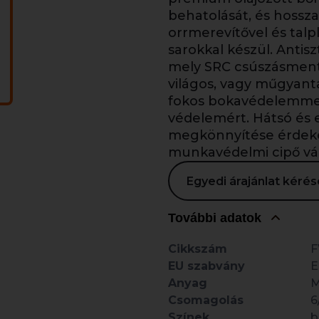
behatolását, és hossza
orrmerevítővel és talp
sarokkal készül. Antisz
mely SRC csúszásment
világos, vagy műgyanta
fokos bokavédelemmel
védelemért. Hátsó és e
megkönnyítése érdeké
munkavédelmi cipő vált
Egyedi árajánlat kér
További adatok
Cikkszám
F
EU szabvány
E
Anyag
M
Csomagolás
6
Színek
b