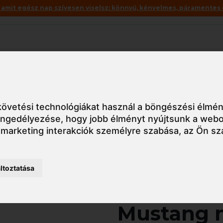
mit egész nap szívesen viselsz: könnyű, kényelmes, páramentes – 
Akciók
Utolsó darabok
édőlábbelik
Bakancs
FW69 Portwest Steelite Mustang munkav
övetési technológiákat használ a böngészési élmén
 engedélyezése
,
hogy jobb élményt nyújtsunk a webo
 marketing interakciók személyre szabása
,
az Ön sz
Részletes nézet
ltoztatása
FW69 Port
Mustang 