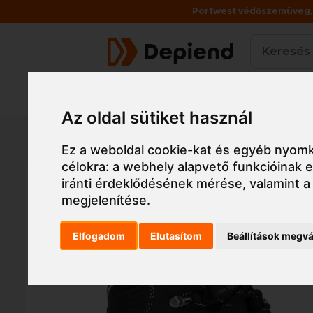
Portwest védőszemüveg, a
Termékek
Az oldal sütiket használ
Főoldal
Munkaruha
Munkavédelmi cipő, v
Ez a weboldal cookie-kat és egyéb nyomk
célokra:
a webhely alapvető funkcióinak
iránti érdeklődésének mérése, valamint a
megjelenítése
.
Elfogadom
Elutasítom
Beállítások megvá