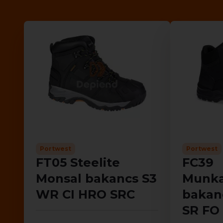
Portwest
Portwest
FT05 Steelite
FC39
Monsal bakancs S3
Munka
WR CI HRO SRC
bakan
SR FO