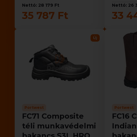
Nettó: 28 179 Ft
Nettó: 26 
35 787 Ft
33 4
Új
Portwest
Portwest
FC71 Composite
FC16 C
téli munkavédelmi
Indian
bakancs S3L HRO
bakan