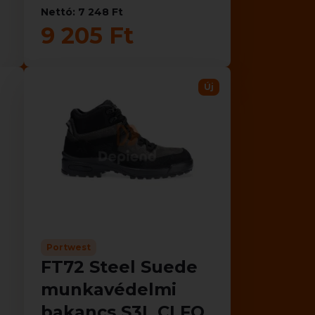
Nettó: 7 248 Ft
9 205 Ft
Új
Portwest
FT72 Steel Suede
munkavédelmi
bakancs S3L CI FO