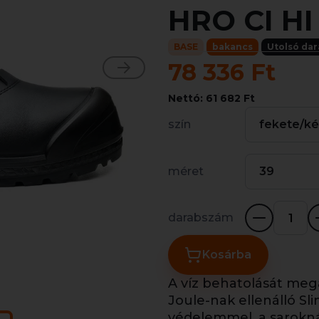
HRO CI HI
BASE
bakancs
Utolsó da
78 336 Ft
Nettó: 61 682 Ft
szín
fekete/k
méret
39
darabszám
Kosárba
A víz behatolását mega
Joule-nak ellenálló Sli
védelemmel, a saroknál