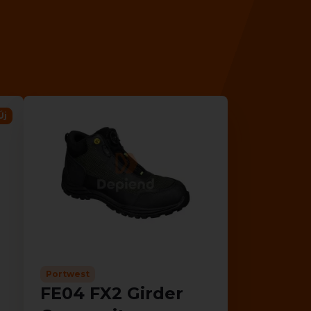
Új
Portwest
FE04 FX2 Girder