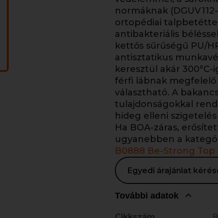
normáknak (DGUV112-1
ortopédiai talpbetétte
antibakteriális bélésse
kettős sűrűségű PU/H
antisztatikus munkavé
keresztül akár 300°C-i
férfi lábnak megfelelő 
választható. A bakanc
tulajdonságokkal rende
hideg elleni szigetelés 
Ha BOA-záras, erősítet
ugyanebben a kategó
B0888 Be-Strong Top 
Egyedi árajánlat kér
További adatok
Cikkszám
B