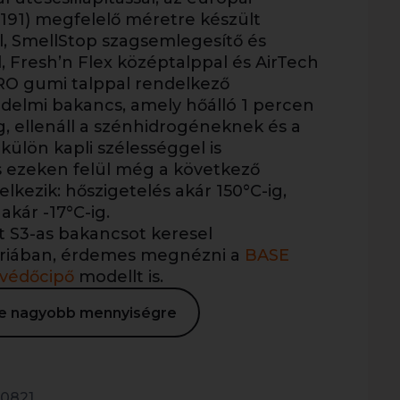
91) megfelelő méretre készült
l, SmellStop szagsemlegesítő és
l, Fresh’n Flex középtalppal és AirTech
RO gumi talppal rendelkező
delmi bakancs, amely hőálló 1 percen
g, ellenáll a szénhidrogéneknek és a
külön kapli szélességgel is
s ezeken felül még a következő
lkezik: hőszigetelés akár 150°C-ig,
akár -17°C-ig.
t S3-as bakancsot keresel
riában, érdemes megnézni a
BASE
védőcipő
modellt is.
ése nagyobb mennyiségre
0821