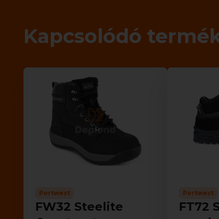
Kapcsolódó termé
Portwest
Portwest
FW32 Steelite
FT72 