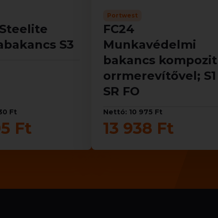
Portwest
Steelite
FC24
bakancs S3
Munkavédelmi
bakancs kompozit
orrmerevítővel; S1
SR FO
30 Ft
Nettó: 10 975 Ft
5 Ft
13 938 Ft