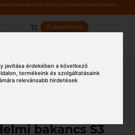
Webáruházunk ez idő alatt is a szokásos módon fogadja a
Bejelentkezés
Viszonteladóknak
Üzleteink
Blog
ncs S3 HRO CI HI SRC
y javítása érdekében a következő
ldalon
,
termékeink és szolgáltatásaink
ámára relevánsabb hirdetések
Egyszerű nézet
E Be-Fast
elmi bakancs S3