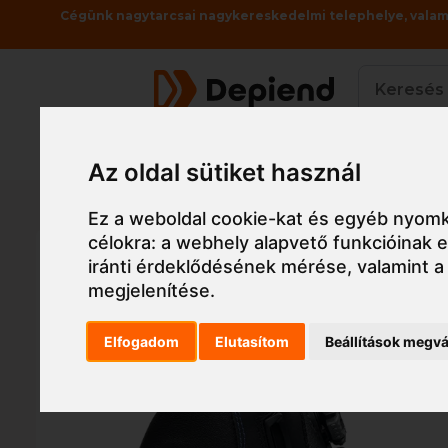
Cégünk nagytarcsai nagykereskedelmi telephelye, valami
Termékek
Az oldal sütiket használ
Főoldal
Munkaruha
Munkavédelmi cipő, v
Ez a weboldal cookie-kat és egyéb nyomk
célokra:
a webhely alapvető funkcióinak
iránti érdeklődésének mérése, valamint a
megjelenítése
.
Elfogadom
Elutasítom
Beállítások megvá