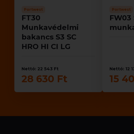
Portwest
Portwest
FT30
FW03 
Munkavédelmi
munka
bakancs S3 SC
HRO HI CI LG
Nettó: 22 543 Ft
Nettó: 12 1
28 630 Ft
15 40