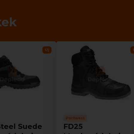
kek
Új
Portwest
Steel Suede
FD25