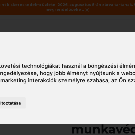
nt kiskereskedelmi üzletei 2026. augusztus 8-án zárva tartanak. 
megrendeléseket.
Akciók
Utolsó darabok
édőlábbelik
Bakancs
B0821 BASE Be-Fast munkavédelmi baka
övetési technológiákat használ a böngészési élmén
 engedélyezése
,
hogy jobb élményt nyújtsunk a webo
 marketing interakciók személyre szabása
,
az Ön sz
Részletes nézet
ltoztatása
B0821 BAS
munkavéd