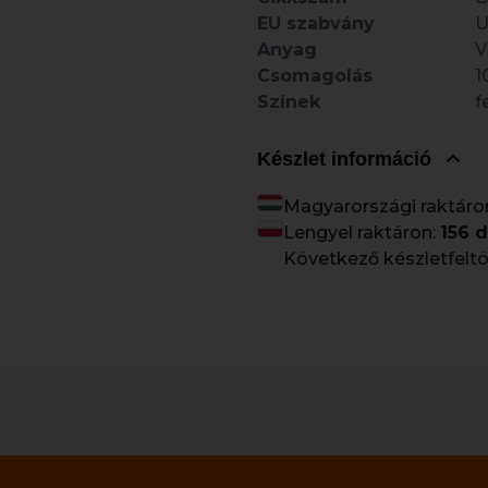
EU szabvány
U
Anyag
V
Csomagolás
1
Színek
f
Készlet információ
Magyarországi raktáro
Lengyel raktáron:
156 
Következő készletfeltö