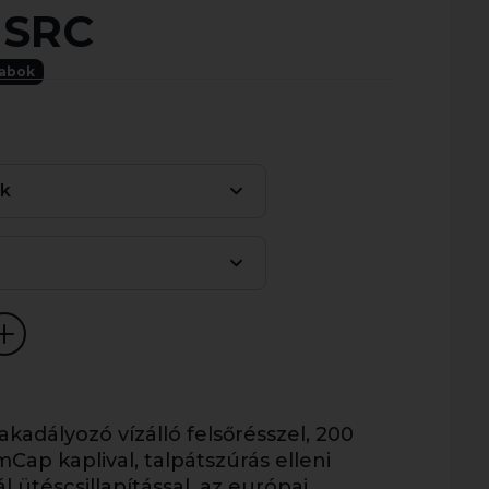
 SRC
rabok
ék
kadályozó vízálló felsőrésszel, 200
mCap kaplival, talpátszúrás elleni
 ütéscsillapítással, az európai