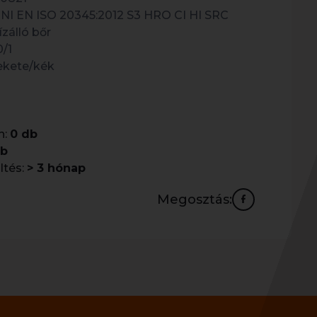
NI EN ISO 20345:2012 S3 HRO CI HI SRC
ízálló bőr
0/1
ekete/kék
n:
0 db
db
ltés:
> 3 hónap
Megosztás: