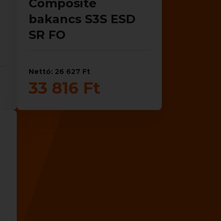
Composite
bakancs S3S ESD
SR FO
Nettó: 26 627 Ft
33 816 Ft