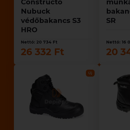
Constructo
munka
Nubuck
bakan
védőbakancs S3
SR
HRO
Nettó: 20 734 Ft
Nettó: 16 0
26 332 Ft
20 3
Új