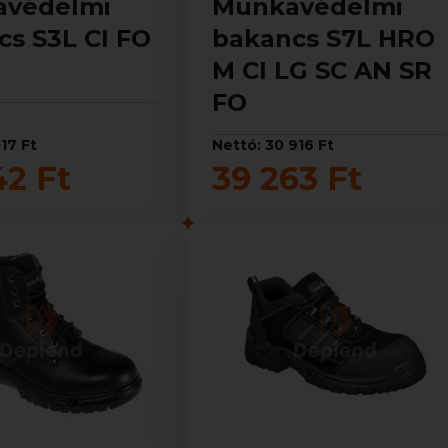
védelmi
Munkavédelmi
cs S3L CI FO
bakancs S7L HRO
M CI LG SC AN SR
FO
17 Ft
Nettó: 30 916 Ft
42 Ft
39 263 Ft