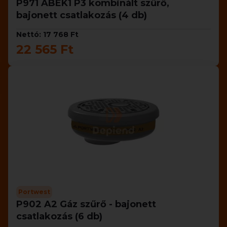
P971 ABEK1 P3 kombinált szűrő,
bajonett csatlakozás (4 db)
Nettó: 17 768 Ft
22 565 Ft
Portwest
P902 A2 Gáz szűrő - bajonett
csatlakozás (6 db)