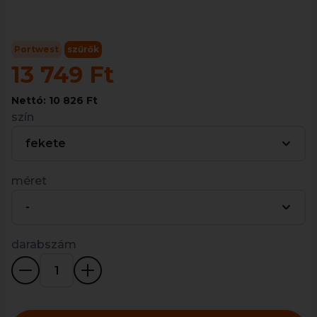
Portwest
szűrők
13 749 Ft
Nettó: 10 826 Ft
szín
fekete
méret
-
darabszám