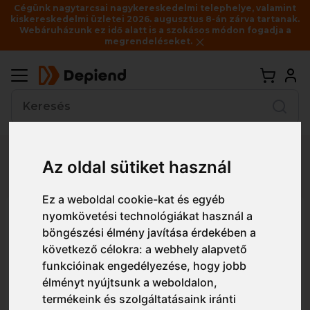
Cégünk nagytarcsai nagykereskedelmi telephelye, valamint
kiskereskedelmi üzletei 2026. augusztus 8-án zárva tartanak.
Webáruházunk ez idő alatt is a szokásos módon fogadja a
megrendeléseket.
Vissza
Az oldal sütiket használ
Részletes nézet
Egyszerű nézet
Ez a weboldal cookie-kat és egyéb
P440 Portwest A2P3 Ready to
nyomkövetési technológiákat használ a
böngészési élmény javítása érdekében a
use Half Mask
következő célokra:
a webhely alapvető
funkcióinak engedélyezése
,
hogy jobb
élményt nyújtsunk a weboldalon
,
termékeink és szolgáltatásaink iránti