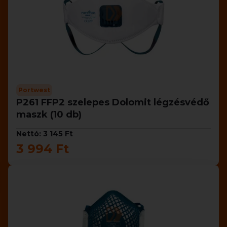
Portwest
P261 FFP2 szelepes Dolomit légzésvédő
maszk (10 db)
Nettó: 3 145 Ft
3 994 Ft