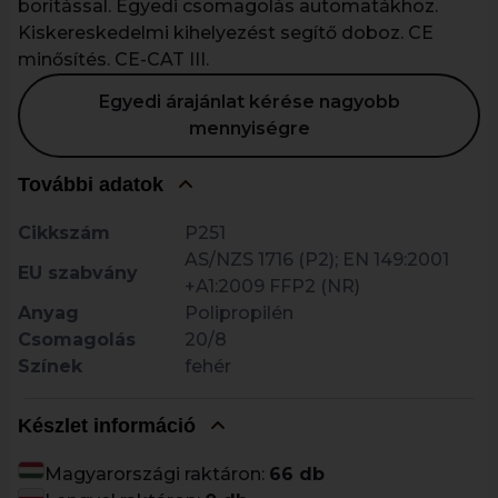
borítással. Egyedi csomagolás automatákhoz.
Kiskereskedelmi kihelyezést segítő doboz. CE
minősítés. CE-CAT III.
Egyedi árajánlat kérése nagyobb
mennyiségre
További adatok
Cikkszám
P251
AS/NZS 1716 (P2); EN 149:2001
EU szabvány
+A1:2009 FFP2 (NR)
Anyag
Polipropilén
Csomagolás
20/8
Színek
fehér
Készlet információ
Magyarországi raktáron:
66 db