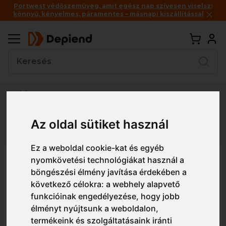
Portwest védőszemüveg, amit egész nap szívesen viselsz:
könnyű, kényelmes, páramentes – másnapi kiszállítással
Vissza
Részletes nézet
Egyszerű nézet
Az oldal sütiket használ
Ez a weboldal cookie-kat és egyéb
P251 Portwest FFP2 Kagylós
nyomkövetési technológiákat használ a
böngészési élmény javítása érdekében a
szelepes pormaszk (20 db)
következő célokra:
a webhely alapvető
funkcióinak engedélyezése
,
hogy jobb
élményt nyújtsunk a weboldalon
,
termékeink és szolgáltatásaink iránti