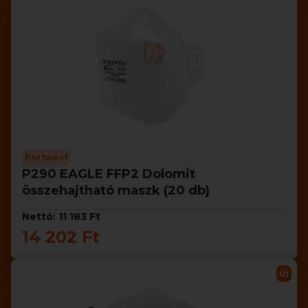
Portwest
P290 EAGLE FFP2 Dolomit
összehajtható maszk (20 db)
Nettó: 11 183 Ft
14 202 Ft
Új