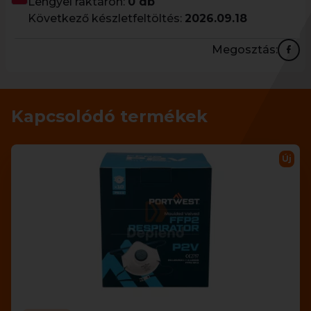
Lengyel raktáron:
0 db
Következő készletfeltöltés:
2026.09.18
Megosztás:
Kapcsolódó termékek
Új