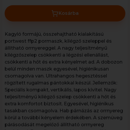
Kosárba
Kagyló formájú, összehajtható kialakítású
portwest ffp2 pormaszk, kilégző szeleppel és
állítható orrnyereggel. A nagy teljesítményű
kilégzőszelep csökkenti a légzési ellenállást,
csökkenti a hőt és extra kényelmet ad. A dobozon
belül minden maszk egyesével, higiénikusan
csomagolva van. Ultrahangos hegesztéssel
rögzített rugalmas pántokkal készül. Jellemzők:
Speciális kompakt, vertikális, lapos kivitel. Nagy
teljesítményű kilégző szelep csökkenti a hőt és
extra komfortot biztosít. Egyesével, higiénikus
tasakban csomagolva. Hab párnázás az orrnyereg
körül a további kényelem érdekében. A szemüveg
párásodását megelőző állítható orrnyereg