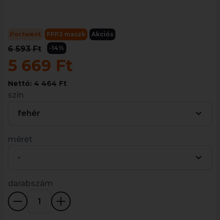
Portwest
FFP2 maszk
Akciós
6 593 Ft
-14%
5 669 Ft
Nettó: 4 464 Ft
szín
fehér
méret
-
darabszám