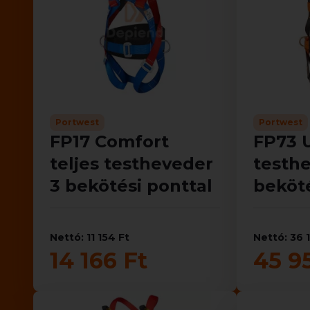
Portwest
Portwest
FP17 Comfort
FP73 U
teljes testheveder
testh
3 bekötési ponttal
beköté
Nettó: 11 154 Ft
Nettó: 36 
14 166 Ft
45 9