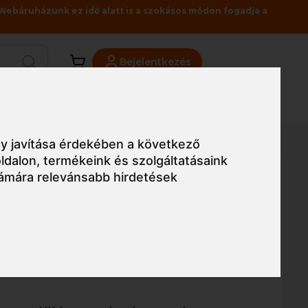
Webáruházunk ez idő alatt is a szokásos módon fogadja a
Bejelentkezés
Viszonteladóknak
Üzleteink
Blog
ERZET
y javítása érdekében a következő
ldalon
,
termékeink és szolgáltatásaink
ámára relevánsabb hirdetések
Egyszerű nézet
ALCOR TELJES
EDERZET