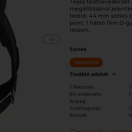
Teljes testhevederzet -
megállításánál jelentk
testre. 44 mm széles p
pont: 1 hátsó fém D-g
részen.
Színek
fekete/zöld
További adatok
Cikkszám
7
EU szabvány
E
Anyag
-
Csomagolás
Színek
f