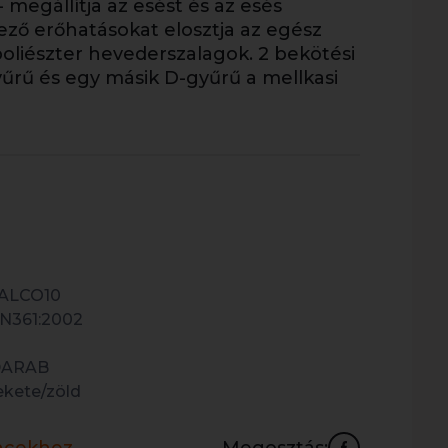
 megállítja az esést és az esés
ező erőhatásokat elosztja az egész
oliészter hevederszalagok. 2 bekötési
yűrű és egy másik D-gyűrű a mellkasi
ALCO10
N361:2002
DARAB
ekete/zöld