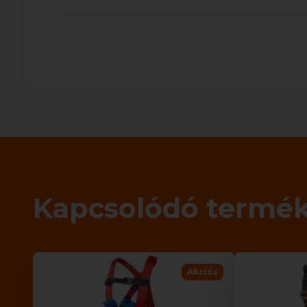
Kapcsolódó termé
Akciós