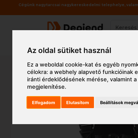
Cégünk nagytarcsai nagykereskedelmi telephelye, valami
Termékek
Az oldal sütiket használ
Főoldal
Munkaruha
Beülő, testheveder, z
Ez a weboldal cookie-kat és egyéb nyomk
célokra:
a webhely alapvető funkcióinak
iránti érdeklődésének mérése, valamint a
megjelenítése
.
Elfogadom
Elutasítom
Beállítások megvá