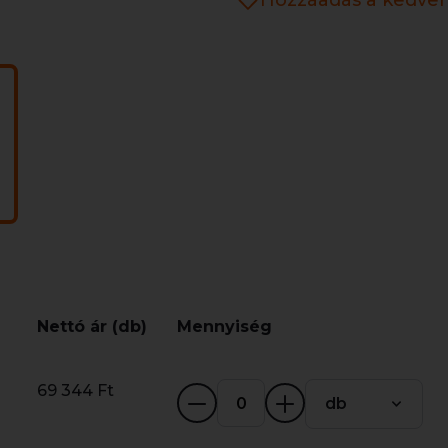
Hozzáadás a kedve
Nettó ár (db)
Mennyiség
69 344 Ft
db