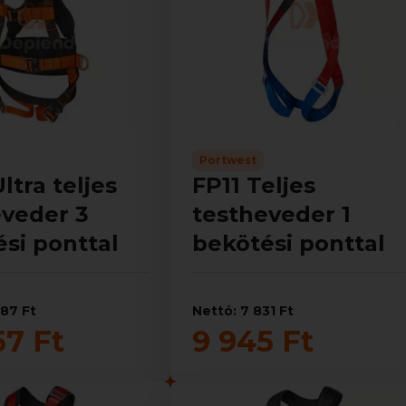
Portwest
ltra teljes
FP11 Teljes
eveder 3
testheveder 1
si ponttal
bekötési ponttal
187 Ft
Nettó: 7 831 Ft
57 Ft
9 945 Ft