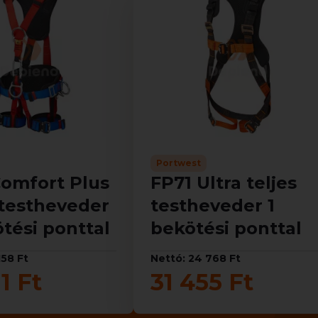
Portwest
Comfort Plus
FP71 Ultra teljes
 testheveder
testheveder 1
tési ponttal
bekötési ponttal
158 Ft
Nettó: 24 768 Ft
1 Ft
31 455 Ft