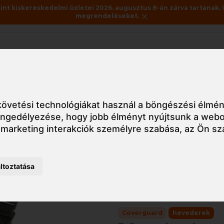
nt kiskereskedelmi üzletei 2026. augusztus 8-án zárva tartanak. 
megrendeléseket.
Akciók
Utolsó darabok
uhanásgátló
Hevederek
7ALCO10 ALCOR TELJES TESTHEVED
övetési technológiákat használ a böngészési élmén
 engedélyezése
,
hogy jobb élményt nyújtsunk a webo
 marketing interakciók személyre szabása
,
az Ön sz
Részletes nézet
7ALCO10 
ltoztatása
TESTHEV
Coverguard
hevederek