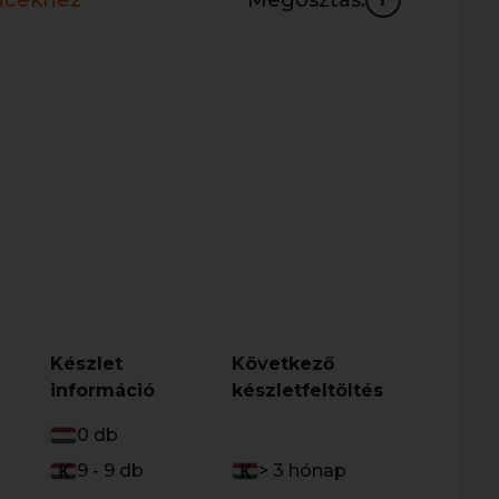
ncekhez
Megosztás:
Készlet
Következő
információ
készletfeltöltés
0 db
9 - 9 db
> 3 hónap