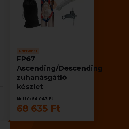
Portwest
FP67
Ascending/Descending
zuhanásgátló
készlet
Nettó: 54 043 Ft
68 635 Ft