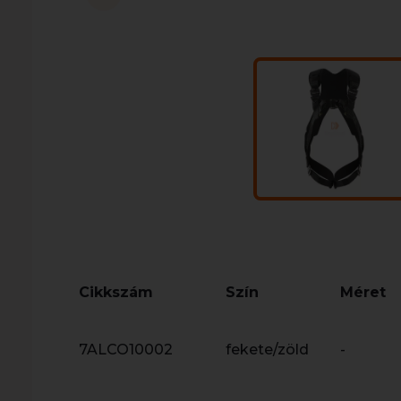
Cikkszám
Szín
Méret
7ALCO10002
fekete/zöld
-