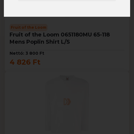
Fruit of the Loom
Fruit of the Loom 0651180MU 65-118
Mens Poplin Shirt L/S
Nettó: 3 800 Ft
4 826 Ft