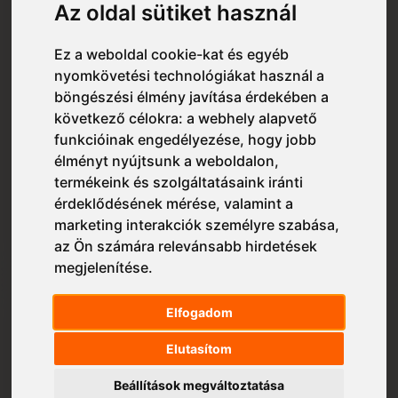
Az oldal sütiket használ
Ez a weboldal cookie-kat és egyéb
nyomkövetési technológiákat használ a
böngészési élmény javítása érdekében a
következő célokra:
a webhely alapvető
Fruit of the Loom
funkcióinak engedélyezése
,
hogy jobb
Fruit of the Loom 011422A FoL Vintage
élményt nyújtsunk a weboldalon
,
Premium T
termékeink és szolgáltatásaink iránti
érdeklődésének mérése, valamint a
Nettó: 1 824 Ft
marketing interakciók személyre szabása
,
2 316 Ft
az Ön számára relevánsabb hirdetések
megjelenítése
.
Elfogadom
Elutasítom
Beállítások megváltoztatása