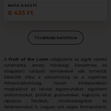
Nettó: 6 642 Ft
8 435 Ft
Továbbiak betöltése
A
Fruit of the Loom
világszerte az egyik vezető
ruhamárka, amely minőségi, kényelmes és
strapabíró ruházati termékeivel vált ismertté.
Sikerünk titka a sokszínűség és a rugalmas
felhasználhatóság, hiszen kínálatunkban
megtalálod az iskolai egyenruhákat, egyetemi
uniformisokat, pólókat, pulóvereket, kapucnis és
cipzáros felsőket, rövidnadrágokat és
fehérneműket is. Legyen szó céges formaruháról,