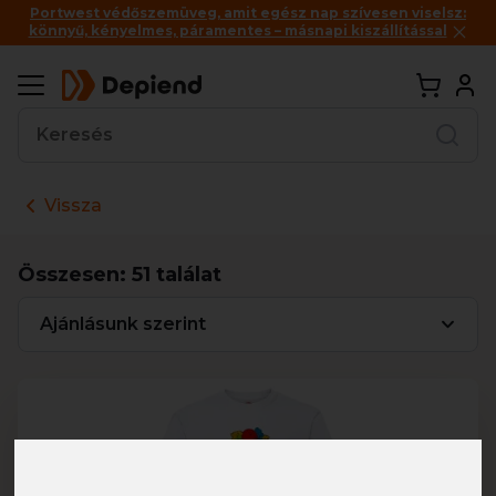
Portwest védőszemüveg, amit egész nap szívesen viselsz:
könnyű, kényelmes, páramentes – másnapi kiszállítással
Vissza
Összesen:
51
találat
Ajánlásunk szerint