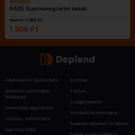
Portwest
PA35 Szemüvegtartó tasak
Nettó: 1 186 Ft
1 506 Ft
Adatvédelmi tájékoztató
Szállítás
Általános szerződési
Fizetés
feltételek
Szolgáltatások
Garanciális ügyintézés
Munkaruha másnapra
Visszáru, méretcsere
Gyakran ismételt kérdések
Hasznos infók
Elállás a szerződéstől