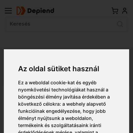
Vissza
Az oldal sütiket használ
Részletes nézet
Egyszerű nézet
Ez a weboldal cookie-kat és egyéb
nyomkövetési technológiákat használ a
60062 Szemüvegtisztító spray
böngészési élmény javítása érdekében a
(120 ml)
következő célokra:
a webhely alapvető
funkcióinak engedélyezése
,
hogy jobb
élményt nyújtsunk a weboldalon
,
termékeink és szolgáltatásaink iránti
érdeklődésének mérése, valamint a