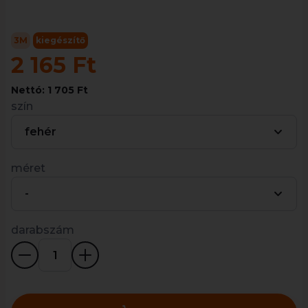
3M
kiegészítő
2 165 Ft
Nettó: 1 705 Ft
szín
fehér
méret
-
darabszám