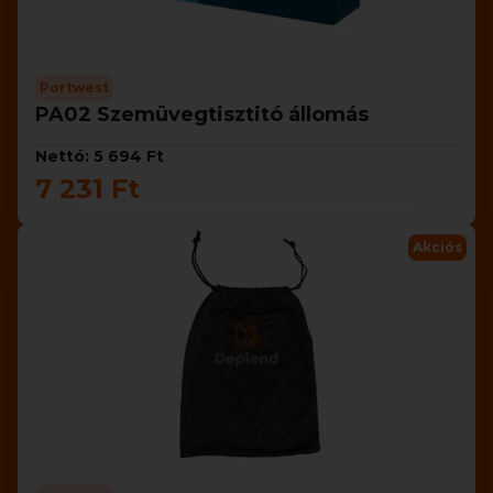
Portwest
PA02 Szemüvegtisztitó állomás
Nettó: 5 694 Ft
7 231 Ft
Akciós