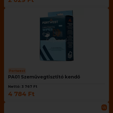
Portwest
PA01 Szemüvegtisztitó kendő
Nettó: 3 767 Ft
4 784 Ft
Új