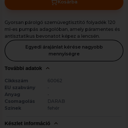
Kosárba
Gyorsan párolgó szemüvegtisztító folyadék 120
ml-es pumpás adagolóban, amely páramentes és
antisztatikus bevonatot képez a lencsén.
Egyedi árajánlat kérése nagyobb
mennyiségre
További adatok
Cikkszám
60062
EU szabvány
-
Anyag
-
Csomagolás
DARAB
Színek
fehér
Készlet információ