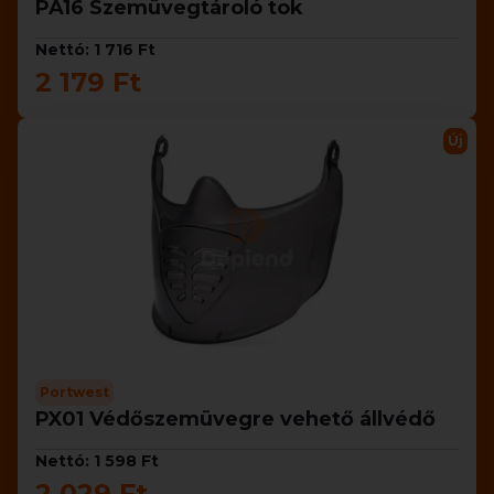
PA16 Szemüvegtároló tok
Nettó: 1 716 Ft
2 179 Ft
Új
Portwest
PX01 Védőszemüvegre vehető állvédő
Nettó: 1 598 Ft
2 029 Ft