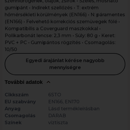
szénhidrogének, olajok, zsírok • Széles, mosható
gumipánt • Indirekt szellőzés • T: extrém
hőmérsékleti körülmények (EN166) • N: páramentes
(EN166) • Felvehető korrekciós szemüvegek fölé •
Kompatibilis a Coverguard maszkokkal •
Polikarbonát lencse: 2,3 mm • Súly: 80 g • Keret:
PVC + PC • Gumipántos rögzítés • Csomagolás:
10/50
Egyedi árajánlat kérése nagyobb
mennyiségre
További adatok
Cikkszám
6STO
EU szabvány
EN166, EN170
Anyag
Lásd termékleírásban
Csomagolás
DARAB
Színek
víztiszta