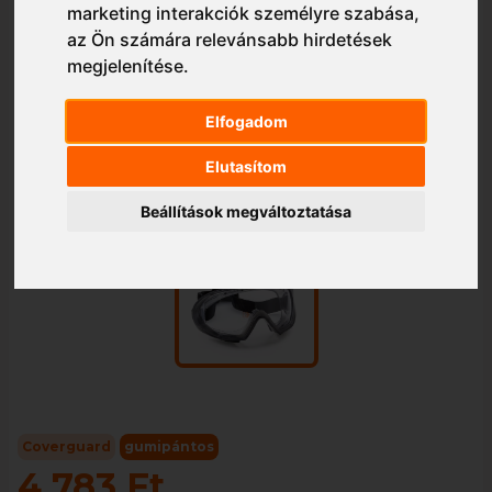
marketing interakciók személyre szabása
,
az Ön számára relevánsabb hirdetések
megjelenítése
.
Elfogadom
Elutasítom
1/1
Beállítások megváltoztatása
Coverguard
gumipántos
4 783 Ft