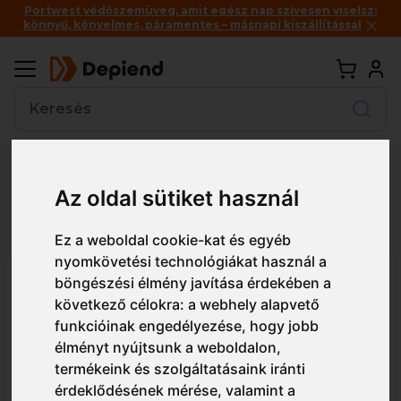
Portwest védőszemüveg, amit egész nap szívesen viselsz:
könnyű, kényelmes, páramentes – másnapi kiszállítással
Vissza
Az oldal sütiket használ
Részletes nézet
Egyszerű nézet
Ez a weboldal cookie-kat és egyéb
nyomkövetési technológiákat használ a
6STO STORMLUX
böngészési élmény javítása érdekében a
következő célokra:
a webhely alapvető
funkcióinak engedélyezése
,
hogy jobb
élményt nyújtsunk a weboldalon
,
termékeink és szolgáltatásaink iránti
érdeklődésének mérése, valamint a