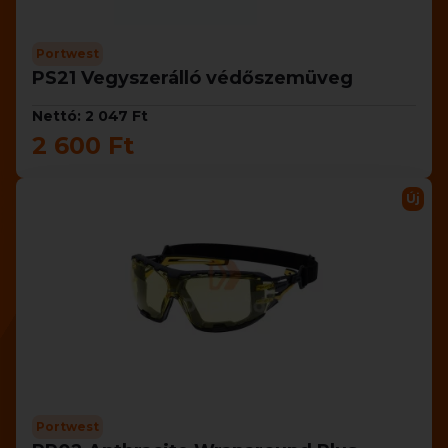
Portwest
PS21 Vegyszerálló védőszemüveg
Nettó: 2 047 Ft
2 600 Ft
Új
Portwest