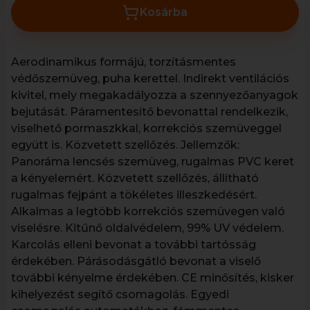
Kosárba
Aerodinamikus formájú, torzításmentes
védőszemüveg, puha kerettel. Indirekt ventilációs
kivitel, mely megakadályozza a szennyezőanyagok
bejutását. Páramentesítő bevonattal rendelkezik,
viselhető pormaszkkal, korrekciós szemüveggel
együtt is. Közvetett szellőzés. Jellemzők:
Panoráma lencsés szemüveg, rugalmas PVC keret
a kényelemért. Közvetett szellőzés, állítható
rugalmas fejpánt a tökéletes illeszkedésért.
Alkalmas a legtöbb korrekciós szemüvegen való
viselésre. Kitűnő oldalvédelem, 99% UV védelem.
Karcolás elleni bevonat a további tartósság
érdekében. Párásodásgátló bevonat a viselő
további kényelme érdekében. CE minősítés, kisker
kihelyezést segítő csomagolás. Egyedi