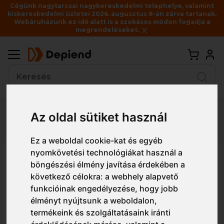
Cégünk nagytarcsai nagykereskedelmi telephelye, valamint
kiskereskedelmi üzletei 2026. augusztus 8-án zárva tartanak.
Webáruházunk ez idő alatt is a szokásos módon fogadja a
megrendeléseket.
Vissza
Az oldal sütiket használ
Részletes nézet
Egyszerű nézet
Ez a weboldal cookie-kat és egyéb
nyomkövetési technológiákat használ a
PW22 Portwest Gumipántos
böngészési élmény javítása érdekében a
Challenger védőszemüveg
következő célokra:
a webhely alapvető
funkcióinak engedélyezése
,
hogy jobb
élményt nyújtsunk a weboldalon
,
termékeink és szolgáltatásaink iránti