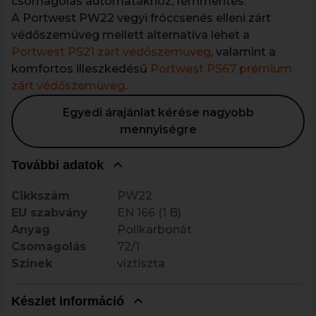
csomagolás automatákhoz, fémmentes.
A Portwest PW22 vegyi fröccsenés elleni zárt
védőszemüveg mellett alternatíva lehet a
Portwest PS21 zárt védőszemüveg
, valamint a
komfortos illeszkedésű
Portwest PS67 prémium
zárt védőszemüveg
.
Egyedi árajánlat kérése nagyobb
mennyiségre
További adatok
Cikkszám
PW22
EU szabvány
EN 166 (1 B)
Anyag
Polikarbonát
Csomagolás
72/1
Színek
víztiszta
Készlet információ