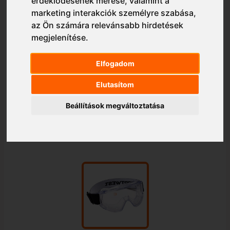
érdeklődésének mérése, valamint a
marketing interakciók személyre szabása
,
az Ön számára relevánsabb hirdetések
megjelenítése
.
Elfogadom
Elutasítom
Beállítások megváltoztatása
1/1