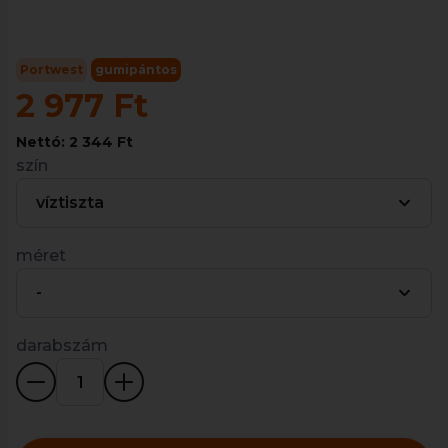
Portwest
gumipántos
2 977 Ft
Nettó: 2 344 Ft
szín
víztiszta
méret
-
darabszám