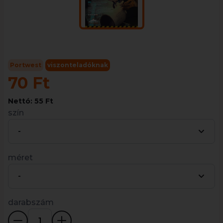
Portwest
viszonteladóknak
70 Ft
Nettó: 55 Ft
szín
-
méret
-
darabszám