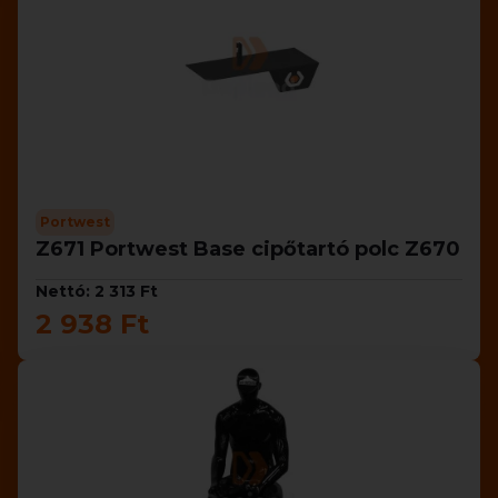
Portwest
Z671 Portwest Base cipőtartó polc Z670
Nettó: 2 313 Ft
2 938 Ft