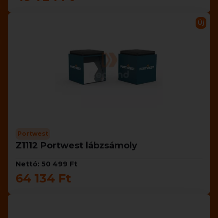
Új
Portwest
Z1112 Portwest lábzsámoly
Nettó: 50 499 Ft
64 134 Ft