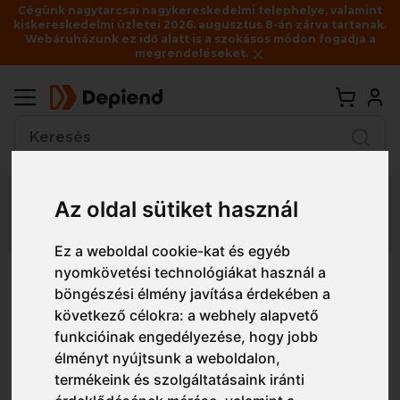
Cégünk nagytarcsai nagykereskedelmi telephelye, valamint
kiskereskedelmi üzletei 2026. augusztus 8-án zárva tartanak.
Webáruházunk ez idő alatt is a szokásos módon fogadja a
megrendeléseket.
Vissza
Az oldal sütiket használ
Részletes nézet
Egyszerű nézet
Ez a weboldal cookie-kat és egyéb
nyomkövetési technológiákat használ a
Z126 Portwest Portwest
böngészési élmény javítása érdekében a
Viszonteladói A5 katalógus
következő célokra:
a webhely alapvető
2019/3 (ár nélküli változat)
funkcióinak engedélyezése
,
hogy jobb
élményt nyújtsunk a weboldalon
,
termékeink és szolgáltatásaink iránti