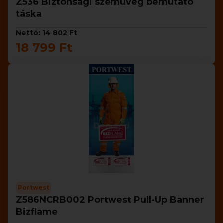
Z536 Biztonsági szemüveg bemutató
táska
Nettó: 14 802 Ft
18 799 Ft
Portwest
Z586NCRB002 Portwest Pull-Up Banner
Bizflame