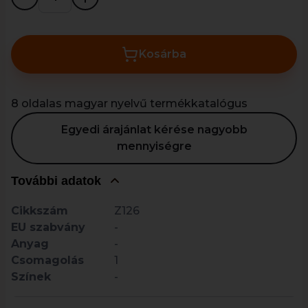
Kosárba
8 oldalas magyar nyelvű termékkatalógus
Egyedi árajánlat kérése nagyobb
mennyiségre
További adatok
Cikkszám
Z126
EU szabvány
-
Anyag
-
Csomagolás
1
Színek
-