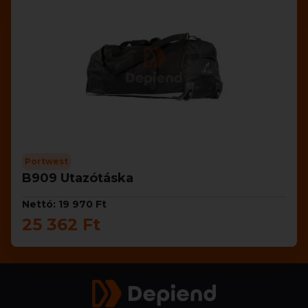
Portwest
B909 Utazótáska
Nettó: 19 970 Ft
25 362 Ft