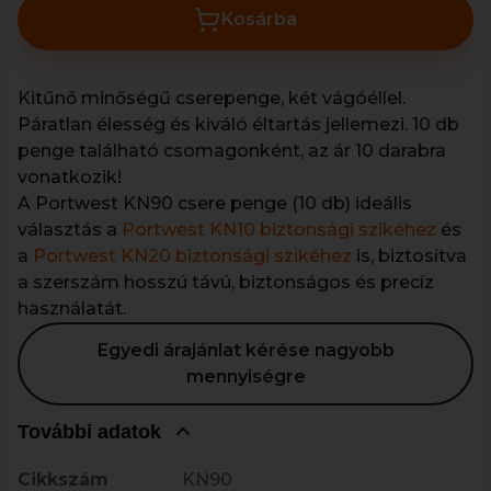
Kosárba
Kitűnő minőségű cserepenge, két vágóéllel.
Páratlan élesség és kiváló éltartás jellemezi. 10 db
penge található csomagonként, az ár 10 darabra
vonatkozik!
A Portwest KN90 csere penge (10 db) ideális
választás a
Portwest KN10 biztonsági szikéhez
és
a
Portwest KN20 biztonsági szikéhez
is, biztosítva
a szerszám hosszú távú, biztonságos és precíz
használatát.
Egyedi árajánlat kérése nagyobb
mennyiségre
További adatok
Cikkszám
KN90