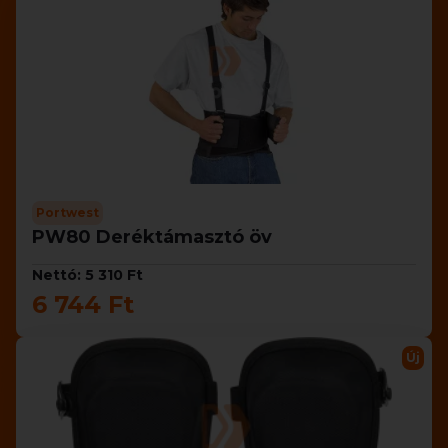
Portwest
PW80 Deréktámasztó öv
Nettó: 5 310 Ft
6 744 Ft
Új