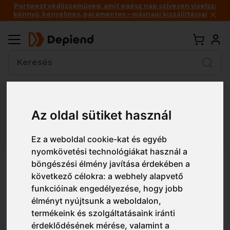
Portwest védőszemüveg, amit egész nap szívesen viselsz:
könnyű, kényelmes, páramentes – másnapi kiszállítással
Vissza
Az oldal sütiket használ
Részletes nézet
Egyszerű nézet
Ez a weboldal cookie-kat és egyéb
nyomkövetési technológiákat használ a
KN90 Portwest Csere penge
böngészési élmény javítása érdekében a
KN10 és KN20 szikéhez (10 db)
következő célokra:
a webhely alapvető
funkcióinak engedélyezése
,
hogy jobb
élményt nyújtsunk a weboldalon
,
termékeink és szolgáltatásaink iránti
érdeklődésének mérése, valamint a