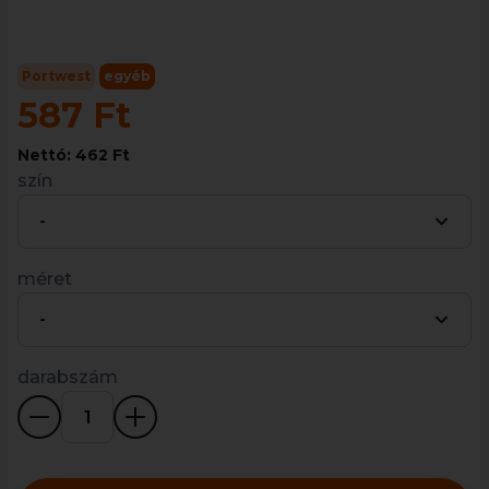
Portwest
egyéb
587 Ft
Nettó: 462 Ft
szín
-
méret
-
darabszám