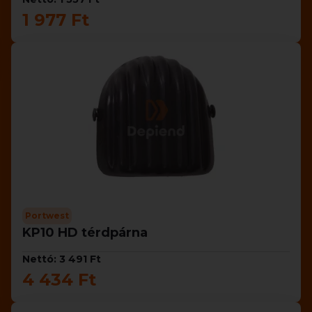
1 977 Ft
Portwest
KP10 HD térdpárna
Nettó: 3 491 Ft
4 434 Ft