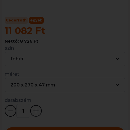
Cederroth
egyéb
11 082 Ft
Nettó: 8 726 Ft
szín
fehér
méret
200 x 270 x 47 mm
darabszám