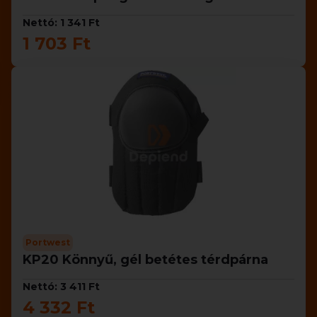
Nettó: 1 341 Ft
1 703 Ft
Portwest
KP20 Könnyű, gél betétes térdpárna
Nettó: 3 411 Ft
4 332 Ft