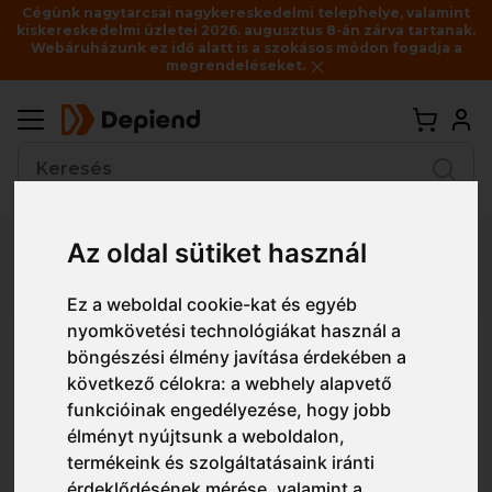
Cégünk nagytarcsai nagykereskedelmi telephelye, valamint
kiskereskedelmi üzletei 2026. augusztus 8-án zárva tartanak.
Webáruházunk ez idő alatt is a szokásos módon fogadja a
megrendeléseket.
Vissza
Az oldal sütiket használ
Részletes nézet
Egyszerű nézet
Ez a weboldal cookie-kat és egyéb
nyomkövetési technológiákat használ a
51000026 Cederroth DIN
böngészési élmény javítása érdekében a
utántöltő elsősegély-készlet
következő célokra:
a webhely alapvető
funkcióinak engedélyezése
,
hogy jobb
élményt nyújtsunk a weboldalon
,
termékeink és szolgáltatásaink iránti
érdeklődésének mérése, valamint a