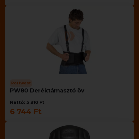
Portwest
PW80 Deréktámasztó öv
Nettó: 5 310 Ft
6 744 Ft