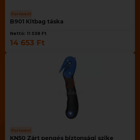
Portwest
B901 Kitbag táska
Nettó: 11 538 Ft
14 653 Ft
Portwest
KN50 Zárt pengés biztonsági szike