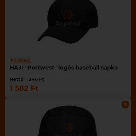
Portwest
HA31 "Portwest" logós baseball sapka
Nettó: 1 246 Ft
1 582 Ft
Új