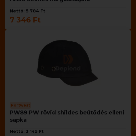
Nettó: 5 784 Ft
7 346 Ft
Portwest
PW89 PW rövid shildes beütődés elleni
sapka
Nettó: 3 145 Ft