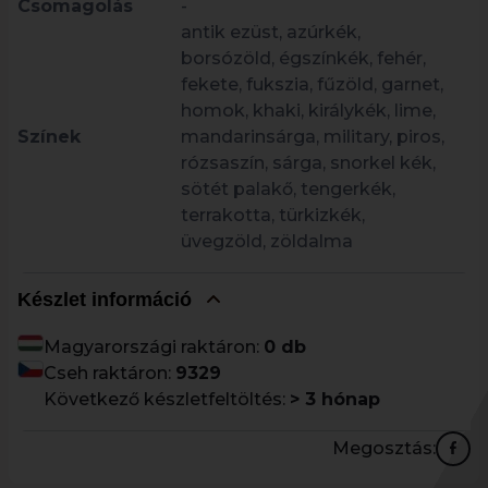
Csomagolás
-
antik ezüst, azúrkék,
borsózöld, égszínkék, fehér,
fekete, fukszia, fűzöld, garnet,
homok, khaki, királykék, lime,
Színek
mandarinsárga, military, piros,
rózsaszín, sárga, snorkel kék,
sötét palakő, tengerkék,
terrakotta, türkizkék,
üvegzöld, zöldalma
Készlet információ
Magyarországi raktáron:
0 db
Cseh raktáron:
9329
Következő készletfeltöltés:
> 3 hónap
Megosztás: