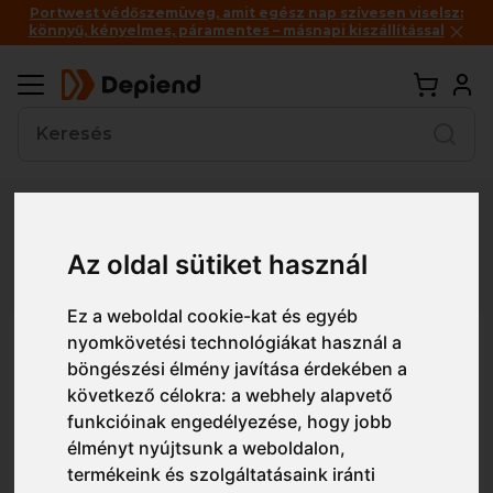
Portwest védőszemüveg, amit egész nap szívesen viselsz:
könnyű, kényelmes, páramentes – másnapi kiszállítással
Vissza
Az oldal sütiket használ
Részletes nézet
Egyszerű nézet
Ez a weboldal cookie-kat és egyéb
nyomkövetési technológiákat használ a
ADL305 Malfini 6P unisex
böngészési élmény javítása érdekében a
baseball sapka
következő célokra:
a webhely alapvető
funkcióinak engedélyezése
,
hogy jobb
élményt nyújtsunk a weboldalon
,
termékeink és szolgáltatásaink iránti