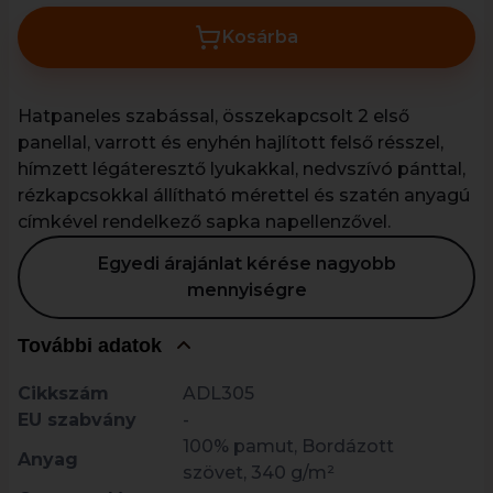
Kosárba
Hatpaneles szabással, összekapcsolt 2 első
panellal, varrott és enyhén hajlított felső résszel,
hímzett légáteresztő lyukakkal, nedvszívó pánttal,
rézkapcsokkal állítható mérettel és szatén anyagú
címkével rendelkező sapka napellenzővel.
Egyedi árajánlat kérése nagyobb
mennyiségre
További adatok
Cikkszám
ADL305
EU szabvány
-
100% pamut, Bordázott
Anyag
szövet, 340 g/m²