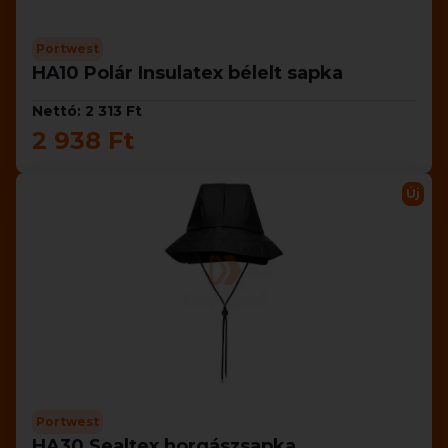
Portwest
HA10 Polár Insulatex bélelt sapka
Nettó: 2 313 Ft
2 938 Ft
Új
Portwest
HA30 Sealtex horgászsapka