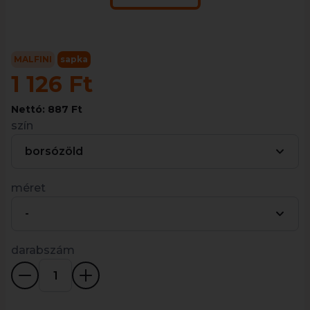
MALFINI
sapka
1 126 Ft
Nettó: 887 Ft
szín
borsózöld
méret
-
darabszám