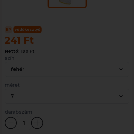
EP
védőkesztyű
241 Ft
Nettó: 190 Ft
szín
fehér
méret
7
darabszám