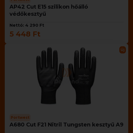
AP42 Cut E15 szilikon hőálló
védőkesztyű
Nettó: 4 290 Ft
5 448 Ft
Új
Portwest
A680 Cut F21 Nitril Tungsten kesztyű A9