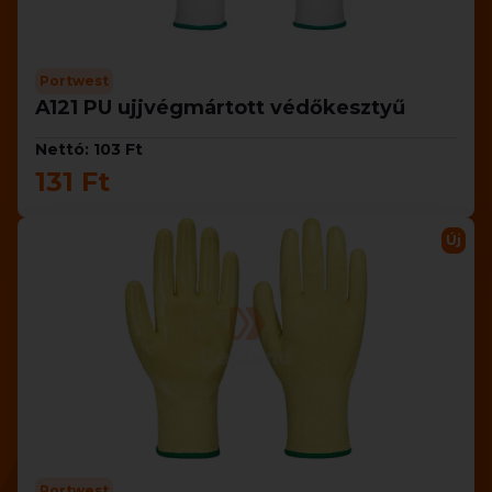
Portwest
A121 PU ujjvégmártott védőkesztyű
Nettó: 103 Ft
131 Ft
Új
Portwest