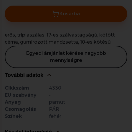
Kosárba
erős, triplaszálas, 17-es szálvastagságú, kötött
cérna, gumírozott mandzsetta, 10-es kötésű
Egyedi árajánlat kérése nagyobb
mennyiségre
További adatok
Cikkszám
4330
EU szabvány
-
Anyag
pamut
Csomagolás
PÁR
Színek
fehér