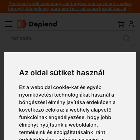
Portwest védőszemüveg, amit egész nap szívesen viselsz:
könnyű, kényelmes, páramentes – másnapi kiszállítással
Vissza
Az oldal sütiket használ
Részletes nézet
Egyszerű nézet
Ez a weboldal cookie-kat és egyéb
nyomkövetési technológiákat használ a
4330 Triplaszálas pamut
böngészési élmény javítása érdekében a
cérnakesztyű
következő célokra:
a webhely alapvető
funkcióinak engedélyezése
,
hogy jobb
élményt nyújtsunk a weboldalon
,
termékeink és szolgáltatásaink iránti
érdeklődésének mérése, valamint a