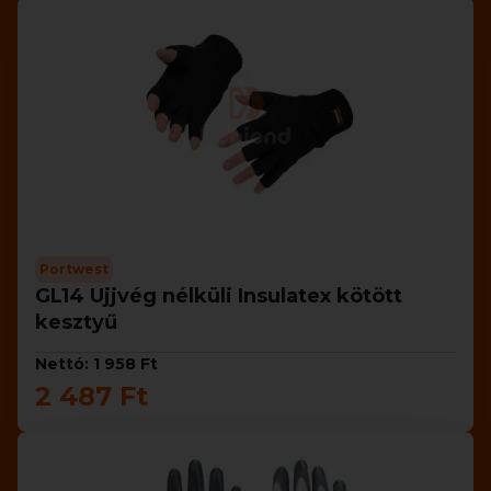
Portwest
GL14 Ujjvég nélküli Insulatex kötött
kesztyű
Nettó: 1 958 Ft
2 487 Ft